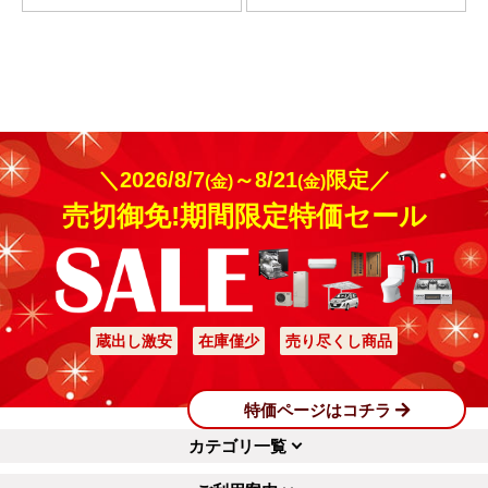
＼2026/8/7
～8/21
限定／
(金)
(金)
売切御免!期間限定特価セール
蔵出し激安
在庫僅少
売り尽くし商品
特価ページはコチラ
カテゴリ一覧