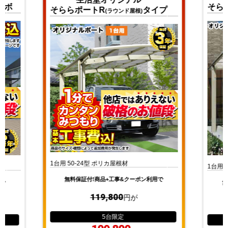
ンボ
そら
そららポートR
タイプ
(ラウンド屋根)
1台用 50-24型 ポリカ屋根材
1台用 
無料保証付!商品+工事&クーポン利用で
用で
無
119,800
円が
5台
限定