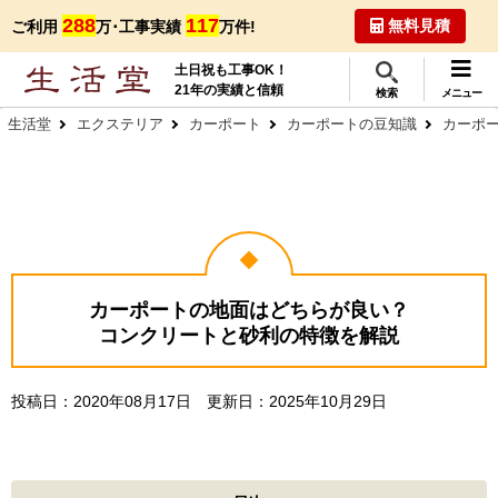
288
117
無料見積
ご利用
万･工事実績
万件!
土日祝も工事OK！
21年の実績と信頼
検索
メニュー
生活堂
エクステリア
カーポート
カーポートの豆知識
カーポ
カーポートの地面はどちらが良い？
コンクリートと砂利の特徴を解説
投稿日：
2020年08月17日
更新日：
2025年10月29日