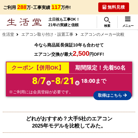
288
117
無料見積
ご利用
万･工事実績
万件!
土日祝も工事OK！
21年の実績と信頼
検索
メニュー
生活堂
エアコン取り付け・設置工事
エアコンのメーカー比較
今なら商品延長保証10年も合わせて
2,500
エアコン交換が最大
円OFF!
クーポン【併用OK】
期間限定！先着50名
8/7
-8/21
18:00まで
金
金
※ご利用には会員登録が必要です。
取得はこちら
どれがおすすめ？大手5社のエアコン
2025年モデルを比較してみた。