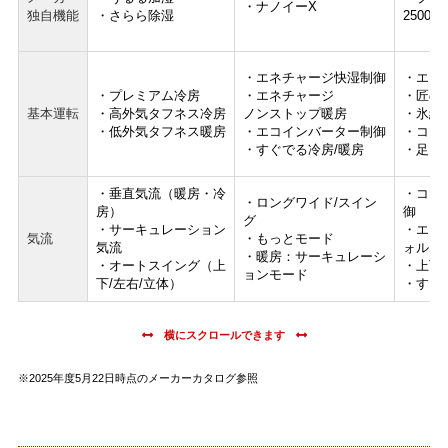
・ナノイーX
独自機能
・さらら除湿
25000
・エネチャージ快湿制御
・エコ
・プレミアム冷房
・エネチャージ
・匠の
基本運転
・高外気タフネス冷房
ノンストップ暖房
・氷結
・低外気タフネス暖房
・エコインバーター制御
・コア
・すぐでる冷房/暖房
・足も
・垂直気流（暖房・冷
・コア
・ロングワイド/スイン
房）
御
グ
・サーキュレーション
・エア
気流
・もっとモード
気流
ォルム
・暖房：サーキュレーシ
・オートスイング（上
・上下
ョンモード
下/左右/立体）
・すこ
※2025年度5月22日時点のメーカーカタログ参照