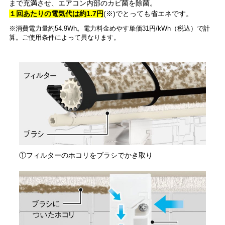
まで充満させ、エアコン内部のカビ菌を除菌。
１回あたりの電気代は約1.7円
(※)でとっても省エネです。
※消費電力量約54.9Wh。電力料金めやす単価31円/kWh（税込）で計
算。ご使用条件によって異なります。
①フィルターのホコリをブラシでかき取り