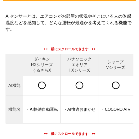
AIセンサーとは、エアコンがお部屋の状況やそこにいる人の体感
温度などを感知して、どんな運転が最適かを考えてくれる機能で
す。
ダイキン
パナソニック
シャープ
RXシリーズ
エオリア
Vシリーズ
うるさらX
HXシリーズ
◯
◯
◯
AI機能
m
機能名
・AI快適自動運転
・AI快適おまかせ
・COCORO AIR