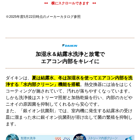
※2025年度5月22日時点のメーカーカタログ参照
加湿水＆結露水洗浄と放電で
エアコン内部をキレイに
ダイキンは、
夏は結露水、冬は加湿水を使ってエアコン内部を洗
浄する「水内部クリーン」機能を搭載
。熱交換器には油をはじく
コーティングが施されていて、汚れが落ちやすくなっています。
しかも洗浄後はストリーマ照射と加熱乾燥を行い、内部のカビや
ニオイの原因菌を抑制してくれるから安心です。
また、「銀イオン抗菌剤」では、室内機に発生する結露水の受け
皿に溜まった水に銀イオン抗菌剤が溶け出して菌の繁殖を抑制し
ます。