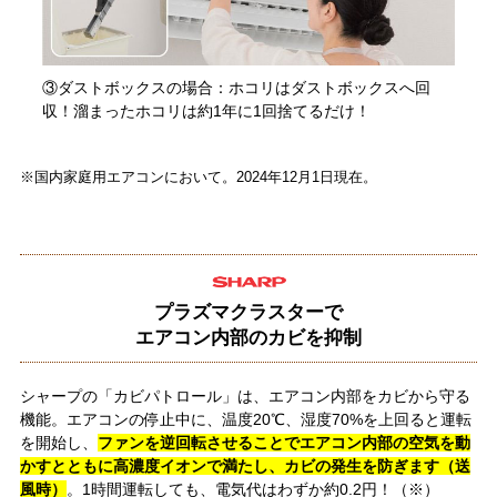
③ダストボックスの場合：ホコリはダストボックスへ回
収！溜まったホコリは約1年に1回捨てるだけ！
※国内家庭用エアコンにおいて。2024年12月1日現在。
プラズマクラスターで
エアコン内部のカビを抑制
シャープの「カビパトロール」は、エアコン内部をカビから守る
機能。エアコンの停止中に、温度20℃、湿度70%を上回ると運転
を開始し、
ファンを逆回転させることでエアコン内部の空気を動
かすとともに高濃度イオンで満たし、カビの発生を防ぎます（送
風時）
。1時間運転しても、電気代はわずか約0.2円！（※）