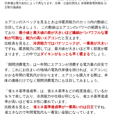
代単価は電力会社によって異なります。出典：公益社団法人 全国家庭電気製品 公
正取引協議会
エアコンのスペックを見るときは冷暖房能力のカッコ内の数値に
注目してみましょう。 この数値はエアコンのパワーの範囲を示し
ており、
最小値と最大値の差が大きいほど繊細かつパワフルな運
転が可能な、能力の高いエアコン
だと言えます。
比較表を見ると、
冷房能力ではパナソニックが、一番差が大きい
ですね。暖房能力に関しては、最大値が大きいほど早く部屋が暖
まります。この中では
ダイキンがもっとも早く暖まる
でしょう。
「期間消費電力」は一年間にエアコンが消費する電力量の目安で
す。これにお住まいの地域の電気代単価を掛ければ、エアコンに
かかる年間の電気代が分かります。エアコンを購入する際は、本
体の価格だけでなく期間消費電力にも注目してみましょう。
「省エネ基準達成率」は、省エネ基準をどの程度達成しているか
を％で表しており、冷房能力や仕様が同じなら、省エネ基準達成
率が高いほど省エネ性に優れています。
比較表を見ると、
省エネ基準達成率が一番高いのは日立
ですね。
省エネなので年間電気代も一番安い金額になっています。