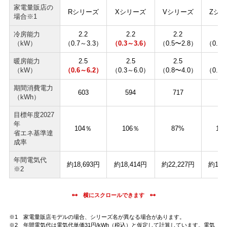
家電量販店の
Rシリーズ
Xシリーズ
Vシリーズ
Zシ
場合※1
冷房能力
2.2
2.2
2.2
2.
（kW）
（0.7～3.3）
（0.3～3.6）
（0.5〜2.8）
（0.6〜
暖房能力
2.5
2.5
2.5
2.
（kW）
（0.6～6.2）
（0.3～6.0）
（0.8〜4.0）
（0.6〜
期間消費電力
603
594
717
60
（kWh）
目標年度2027
年
104％
106％
87%
10
省エネ基準達
成率
年間電気代
約18,693円
約18,414円
約22,227円
約18,
※2
※1 家電量販店モデルの場合、シリーズ名が異なる場合があります。
※2 年間電気代は電気代単価31円/kWh（税込）と仮定して計算しています。電気