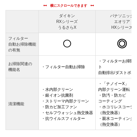
ダイキン
パナソニック
RXシリーズ
エオリア
うるさらX
HXシリーズ
フィルター
◎
◯
自動お掃除機能
の有無
・フィルターお掃除
お掃除関連の
・フィルター自動お掃除
ト
機能名
自動排出/ダストボッ
・「ナノイーX」
・水内部クリーン
内部クリーン運転
・銀イオン抗菌剤
・防汚・防カビ
・ストリーマ内部クリーン
コーティング
清潔機能
・防カビ加工ファン
・ホコリレスコーテ
・セルフウォッシュ熱交換器
（熱交換器）
・抗ウイルスフィルター
・親水コーティング
（熱交換器）