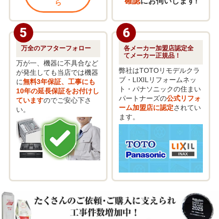
確認
にお伺いします!
ら
5
6
万全の
アフターフォロー
各メーカー加盟店認定
全
てメーカー正規品！
万が一、機器に不具合など
弊社はTOTOリモデルクラ
が発生しても当店では機器
ブ・LIXILリフォームネッ
に
無料3年保証、工事にも
ト・パナソニックの住まい
10年の延長保証をお付けし
パートナーズの
公式リフォ
ています
のでご安心下さ
ーム加盟店に認定
されてい
い。
ます。