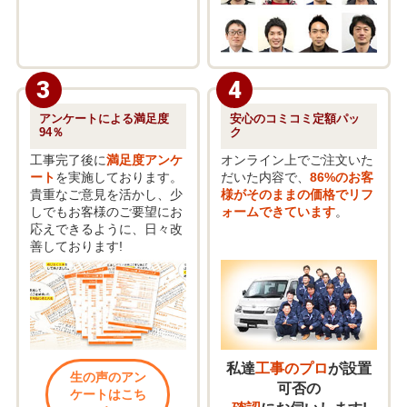
3
4
アンケートによる
満足度
安心の
コミコミ定額パッ
94％
ク
工事完了後に
満足度アンケ
オンライン上でご注文いた
ート
を実施しております。
だいた内容で、
86%のお客
貴重なご意見を活かし、少
様がそのままの価格でリフ
しでもお客様のご要望にお
ォームできています
。
応えできるように、日々改
善しております!
私達
工事のプロ
が設置
生の声のアン
可否の
ケートはこち