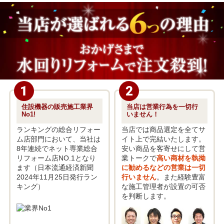
1
2
住設機器の販売施工
業界
当店は営業行為を
一切行
No1!
いません！
ランキングの総合リフォー
当店では商品選定を全てサ
ム店部門において、当社は
イト上で完結いたします。
8年連続でネット専業総合
安い商品を客寄せにして営
リフォーム店NO.1となり
業トークで
高い商材を執拗
ます（日本流通経済新聞
に勧めるなどの営業は一切
2024年11月25日発行ラン
行いません
。また経験豊富
キング）
な施工管理者が設置の可否
を判断します。