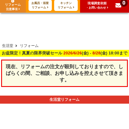
0
現場調査依頼
お風呂・浴室
キッチン
リフォーム
288
117
ご利用
万･工事実績
万件!
リフォーム
リフォーム
・お問い合わせ
注意事項
生活堂
リフォーム
お盆限定！真夏の限界突破セール
2026/6/26
(金) -
8/28
(金) 18:00まで
現在、リフォームの注文が殺到しておりますので、し
ばらくの間、ご相談、お申し込みを控えさせて頂きま
す。
生活堂リフォーム