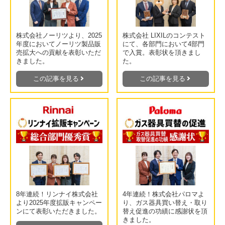
株式会社ノーリツより、2025
株式会社 LIXILのコンテスト
年度においてノーリツ製品販
にて、各部門において4部門
売拡大への貢献を表彰いただ
で入賞。表彰状を頂きまし
きました。
た。
この記事を見る
この記事を見る
8年連続！リンナイ株式会社
4年連続！株式会社パロマよ
より2025年度拡販キャンペー
り、ガス器具買い替え・取り
ンにて表彰いただきました。
替え促進の功績に感謝状を頂
きました。