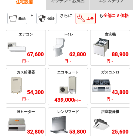
キッチン・お風呂
エクステリア
住宅設備
+
さらに
も
全部コミ価格
商品
保証
工事
エアコン
トイレ
食洗機
67,600
62,800
88,900
円～
円～
円～
ガス給湯器
エコキュート
ガスコンロ
54,300
43,800
439,000
円～
円～
円～
IHヒーター
レンジフード
浴室乾燥機
32,800
53,800
25,600