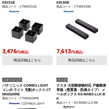
K8151B
K8150B
商品コード
：CTNK8151B
商品コード
：CTNK8150B
3,476
7,613
円(税込)
円(税込)
商品詳細はこちら
商品詳細はこちら
パナソニック
ナスタ
お買い物を続ける
カートへ進む
パナソニック COMBO-LIGHT
ナスタ 大型郵便物対応 戸建郵便
コンボ-ライト 宅配ボックス CT
受箱（壁貫通・防滴タイプ） メ
NK6020RB
ールボックス KS-MAB3-LLK-B
商品コード
：CTNK6020RB
K
商品コード
：KS-MAB3-LLK-BK