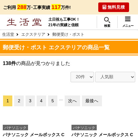
288
117
無料見積
ご利用
万･工事実績
万件!
土日祝も工事OK！
21年の実績と信頼
検索
メニュー
生活堂
エクステリア
郵便受け・ポスト
郵便受け・ポスト エクステリアの商品一覧
138件
の商品が見つかりました
...
1
2
3
4
5
次へ
最後へ
パナソニック
パナソニック
パナソニック メールボックス C
パナソニック メールボックス C