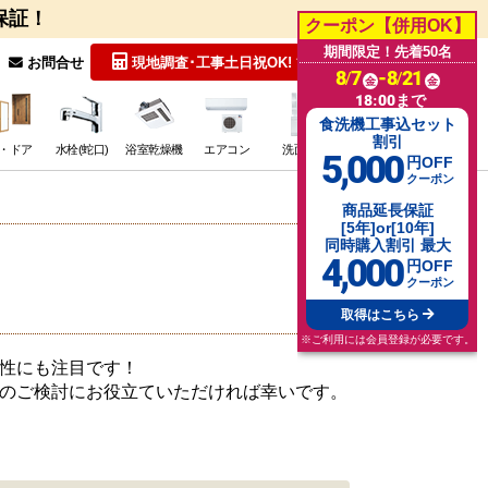
保証！
クーポン【併用OK】
期間限定！先着50名
無料見積
お問合せ
現地調査･工事
土日祝OK!
8/7
-8/21
金
金
18:00まで
食洗機工事込セット
割引
・ドア
水栓(蛇口)
浴室乾燥機
エアコン
洗面台
その他･特価
5,000
円OFF
クーポン
商品延長保証
[5年]or[10年]
同時購入割引 最大
4,000
円OFF
クーポン
取得はこちら
※ご利用には会員登録が必要です。
性にも注目です！
のご検討にお役立ていただければ幸いです。