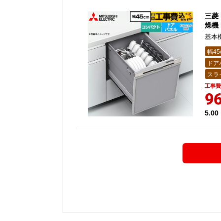
三菱 
燥機 
基本
幅45
ドア
スラ
工事費
96
5.00