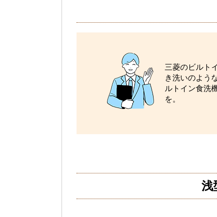
三菱のビルト
き洗いのよう
ルトイン食洗機
を。
浅