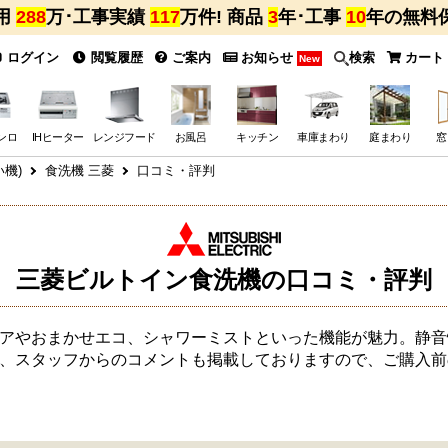
用
288
万･工事実績
117
万件! 商品
3
年･工事
10
年の無料
ログイン
閲覧履歴
ご案内
お知らせ
検索
カート
New
ンロ
IHヒーター
レンジフード
お風呂
キッチン
車庫まわり
庭まわり
窓
機)
食洗機 三菱
口コミ・評判
三菱ビルトイン食洗機の口コミ・評判
アやおまかせエコ、シャワーミストといった機能が魅力。静音
、スタッフからのコメントも掲載しておりますので、ご購入前