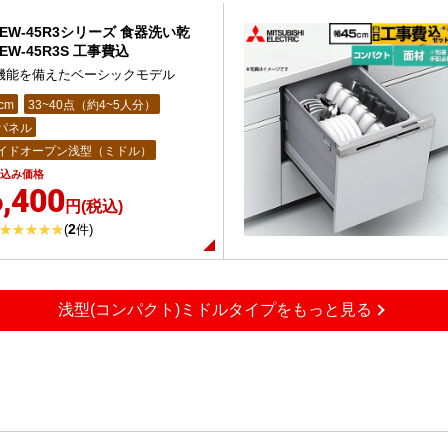
EW-45R3シリーズ 食器洗い乾
EW-45R3S 工事費込
機能を備えたベーシックモデル
cm
33~40点（約4~5人分）
パネル
イドオープン浅型（ミドル）
込み価格
,400
円(税込)
2
(
件)
浅型(コンパクト)ミドルタイプをもっと見る