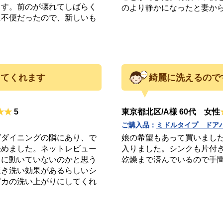
ます。前のが壊れてしばらく
のより静かになったと妻か
に不便だったので、新しいも
してくれます
綺麗に洗えるので
5
東京都北区/A様 60代 女性
ご購入品：
ミドルタイプ ドア
グダイニングの隣にあり、で
娘の希望もあって買いまし
決めました。ネットレビュー
入りました。シンクも片付
当に動いていないのかと思う
乾燥まで済んでいるので手
置き洗い効果があるらしいシ
ピカの洗い上がりにしてくれ