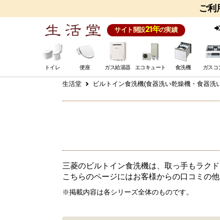
ご利
21年
サイト開設
の実績
トイレ
便座
ガス給湯器
エコキュート
食洗機
ガスコ
生活堂
ビルトイン食洗機(食器洗い乾燥機・食器洗い
三菱のビルトイン食洗機は、取っ手もラクド
こちらのページにはお客様からの口コミの他
※掲載内容は各シリーズ全体のものです。