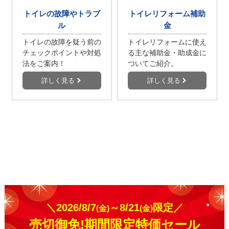
トイレの故障やトラブ
トイレリフォーム補助
ル
金
トイレの故障を疑う前の
トイレリフォームに使え
チェックポイントや対処
る主な補助金・助成金に
法をご案内！
ついてご紹介。
詳しく見る
詳しく見る
＼2026/8/7
～8/21
限定／
(金)
(金)
売切御免!期間限定特価セール