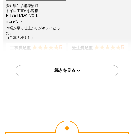
愛知県知多郡東浦町
トイレ工事のお客様
F-TSET-MDK-IVO-1
コメント
作業が早く仕上がりがキレイだっ
た。
（ご本人様より）
5
5
★★★★★
★★★★★
工事満足度
受注満足度
購入の決め手
商品選定がしやすかった
価格が安かった
2026年7月18日
埼玉県越谷市
トイレ工事のお客様
XCH1601WS
コメント
凄くスムーズに作業してくださり助
かりました。 取り付け前の説明や終
了してからの説明もわかりやすかっ
たです。