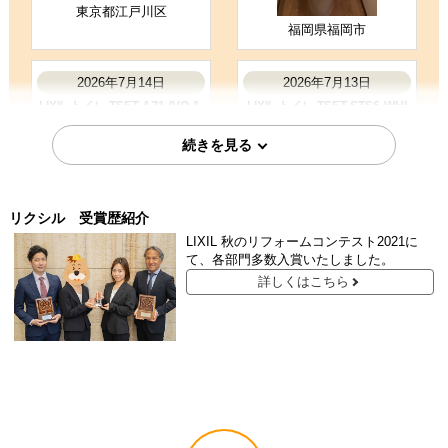
東京都江戸川区
福岡県福岡市
2026年7月14日
2026年7月13日
LIXIL トイレ TSET-AZ1-IVO-1-
LIXIL トイレ TSET-STS6-WHI
R
リクシル 受賞歴紹介
LIXIL 秋のリフォームコンテスト2021に
て、各部門多数入賞いたしました。
愛知県名古屋市
福岡県久留米市
詳しくはこちら
2026年7月8日
2026年6月24日
LIXIL トイレ TSET-AZ8-IVO-1
LIXIL トイレ TSET-AZ11-WHI-
0-R