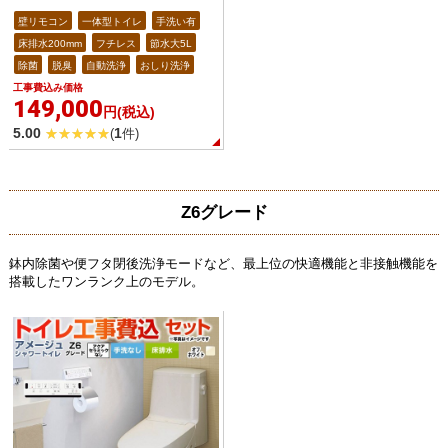
壁リモコン
一体型トイレ
手洗い有
床排水200mm
フチレス
節水大5L
除菌
脱臭
自動洗浄
おしり洗浄
工事費込み価格
149,000
円(税込)
5.00
1
(
件)
Z6グレード
鉢内除菌や便フタ閉後洗浄モードなど、最上位の快適機能と非接触機能を
搭載したワンランク上のモデル。