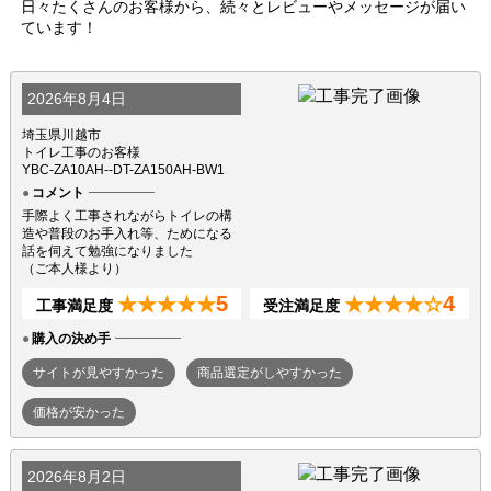
日々たくさんのお客様から、続々とレビューやメッセージが届い
ています！
2026年8月4日
埼玉県川越市
トイレ工事のお客様
YBC-ZA10AH--DT-ZA150AH-BW1
コメント
手際よく工事されながらトイレの構
造や普段のお手入れ等、ためになる
話を伺えて勉強になりました
（ご本人様より）
5
4
★★★★★
★★★★☆
工事満足度
受注満足度
購入の決め手
サイトが見やすかった
商品選定がしやすかった
価格が安かった
2026年8月2日