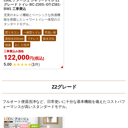
LIXIL アメージュ シャワートイレ Z1
グレード トイレ BC-Z30S--DT-Z381-
BW1 工事費込
充実のキレイ機能とベーシックな快適機
能を搭載したシャワートイレ一体型のス
タンダードモデル。
壁リモコン
一体型トイレ
手洗い有
床排水200mm
フチレス
節水大5L
脱臭
おしり洗浄
工事費込み価格
122,000
円(税込)
5.00
1
(
件)
Z2グレード
フルオート便器洗浄など、日常使いに十分な基本機能を備えたコストパフ
ォーマンスが高いスタンダードモデル。