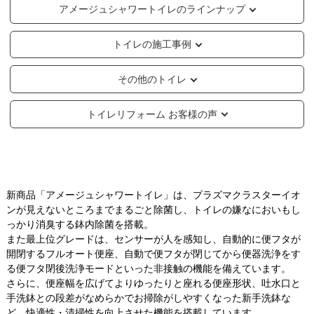
アメージュシャワートイレのラインナップ
トイレの施工事例
その他のトイレ
トイレリフォーム お客様の声
新商品「アメージュシャワートイレ」は、プラズマクラスターイオ
ンが見えないところまでまるごと除菌し、トイレの嫌なにおいもし
っかり消臭する鉢内除菌を搭載。
また最上位グレードは、センサーが人を感知し、自動的に便フタが
開閉するフルオート便座、自動で便フタが閉じてから便器洗浄をす
る便フタ閉後洗浄モードといった非接触の機能を備えています。
さらに、便座幅を広げてよりゆったりと座れる便座形状、吐水口と
手洗鉢との段差がなめらかでお掃除がしやすくなった新手洗鉢な
ど、快適性・清掃性を向上させた機能を搭載しています。