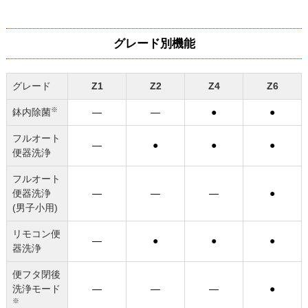
グレード別機能
グレード
Z1
Z2
Z4
Z6
※
鉢内除菌
―
―
●
●
フルオート
―
●
●
●
便器洗浄
フルオート
便器洗浄
―
―
―
●
(男子小用)
リモコン便
―
●
●
●
器洗浄
便フタ閉後
洗浄モード
―
―
―
●
※