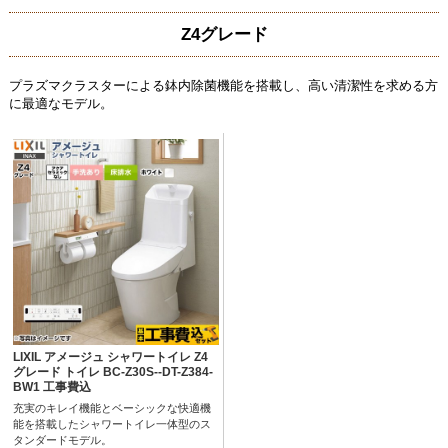
Z4グレード
プラズマクラスターによる鉢内除菌機能を搭載し、高い清潔性を求める方
に最適なモデル。
LIXIL アメージュ シャワートイレ Z4
グレード トイレ BC-Z30S--DT-Z384-
BW1 工事費込
充実のキレイ機能とベーシックな快適機
能を搭載したシャワートイレ一体型のス
タンダードモデル。