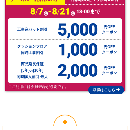
8/7
-8/21
18:00まで
金
金
5,000
円OFF
工事込セット割引
クーポン
1,000
クッションフロア
円OFF
クーポン
同時工事割引
2,000
商品延長保証
円OFF
[5年]or[10年]
クーポン
同時購入割引 最大
※ご利用には会員登録が必要です。
取得はこちら