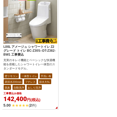
LIXIL アメージュ シャワートイレ Z2
グレード トイレ BC-Z30S--DT-Z382-
BW1 工事費込
充実のキレイ機能とベーシックな快適機
能を搭載したシャワートイレ一体型のス
タンダードモデル。
壁リモコン
一体型トイレ
手洗い有
床排水200mm
フチレス
節水大5L
脱臭
自動洗浄
おしり洗浄
工事費込み価格
142,400
円(税込)
5.00
2
(
件)