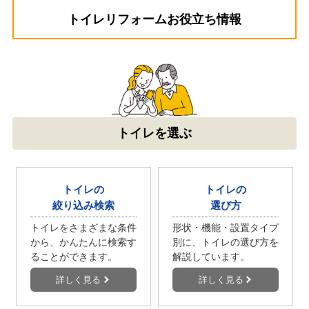
（ご本人様より）
トイレリフォームお役立ち情報
5
4
★★★★★
★★★★☆
工事満足度
受注満足度
購入の決め手
サイトが見やすかった
価格が安かった
お客様の声をもっと見る
トイレを選ぶ
トイレの
トイレの
絞り込み検索
選び方
トイレをさまざまな条件
形状・機能・設置タイプ
から、かんたんに検索す
別に、トイレの選び方を
ることができます。
解説しています。
詳しく見る
詳しく見る