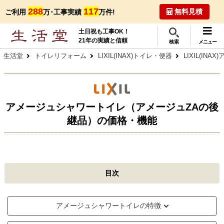
288
117
無料見積
ご利用
万･工事実績
万件!
土日祝も工事OK！
21年の実績と信頼
検索
メニュー
生活堂
トイレリフォーム
LIXIL(INAX)トイレ・便器
LIXIL(IN
アメージュシャワートイレ（アメージュZAの後
継品）の価格・機能
目次
アメージュシャワートイレの特徴