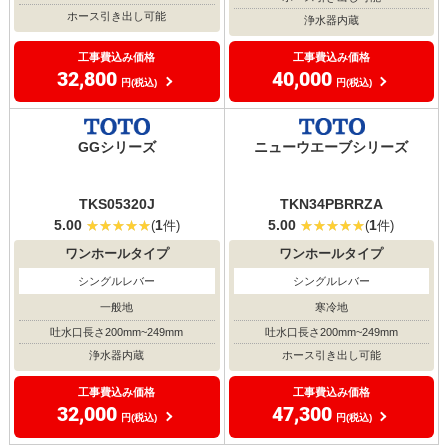
ホース引き出し可能
浄水器内蔵
工事費込み価格
工事費込み価格
32,800
40,000
円(税込)
円(税込)
GGシリーズ
ニューウエーブシリーズ
TKS05320J
TKN34PBRRZA
5.00
1
5.00
1
(
件)
(
件)
ワンホールタイプ
ワンホールタイプ
シングルレバー
シングルレバー
一般地
寒冷地
吐水口長さ200mm~249mm
吐水口長さ200mm~249mm
浄水器内蔵
ホース引き出し可能
工事費込み価格
工事費込み価格
32,000
47,300
円(税込)
円(税込)