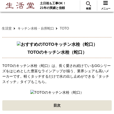
土日祝も工事OK！
288
117
無料見積
ご利用
万･工事実績
万件!
21年の実績と信頼
検索
メニュー
生活堂
キッチン水栓・台所蛇口
TOTO
TOTOのキッチン水栓（蛇口）
TOTOのキッチン水栓（蛇口）は、長く愛され続けているGGシリー
ズをはじめとした豊富なラインアップが揃う、業界シェアも高いメ
ーカーです。軽くタッチするだけで水の出し止めができる「タッチ
スイッチ」タイプもこちら。
目次