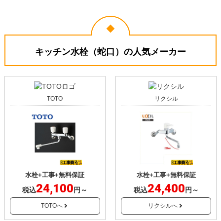
5
4
★★★★★
★★★★☆
工事満足度
受注満足度
購入の決め手
サイトが見やすかった
価格が安かった
キッチン水栓（蛇口）の人気メーカー
お客様の声をもっと見る
TOTO
リクシル
水栓+工事+無料保証
水栓+工事+無料保証
24,100
24,400
税込
円～
税込
円～
TOTOへ
リクシルへ