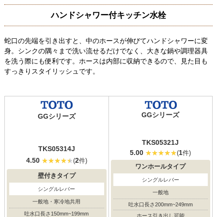
ハンドシャワー付キッチン水栓
蛇口の先端を引き出すと、中のホースが伸びてハンドシャワーに変
身。シンクの隅々まで洗い流せるだけでなく、大きな鍋や調理器具
を洗う際にも便利です。ホースは内部に収納できるので、見た目も
すっきりスタイリッシュです。
GGシリーズ
GGシリーズ
TKS05321J
TKS05314J
5.00
1
(
件)
4.50
2
(
件)
ワンホールタイプ
壁付きタイプ
シングルレバー
シングルレバー
一般地
一般地・寒冷地共用
吐水口長さ200mm~249mm
吐水口長さ150mm~199mm
ホース引き出し可能