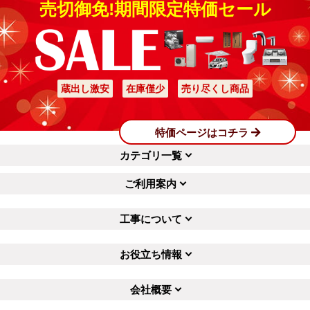
売切御免!期間限定特価セール
蔵出し激安
在庫僅少
売り尽くし商品
特価ページはコチラ
カテゴリ一覧
ご利用案内
工事について
お役立ち情報
会社概要