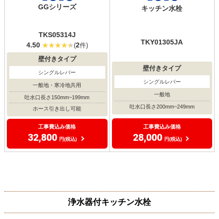
GGシリーズ
キッチン水栓
TKS05314J
TKY01305JA
4.50
2
(
件)
壁付きタイプ
壁付きタイプ
シングルレバー
シングルレバー
一般地・寒冷地共用
一般地
吐水口長さ150mm~199mm
吐水口長さ200mm~249mm
ホース引き出し可能
工事費込み価格
工事費込み価格
28,000
32,800
円(税込)
円(税込)
浄水器付キッチン水栓