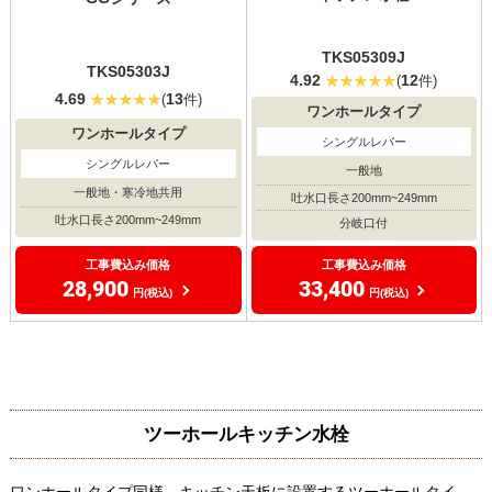
TKS05309J
TKS05303J
4.92
12
(
件)
4.69
13
(
件)
ワンホールタイプ
ワンホールタイプ
シングルレバー
シングルレバー
一般地
一般地・寒冷地共用
吐水口長さ200mm~249mm
吐水口長さ200mm~249mm
分岐口付
工事費込み価格
工事費込み価格
28,900
33,400
円(税込)
円(税込)
ツーホールキッチン水栓
ワンホールタイプ同様、キッチン天板に設置するツーホールタイ