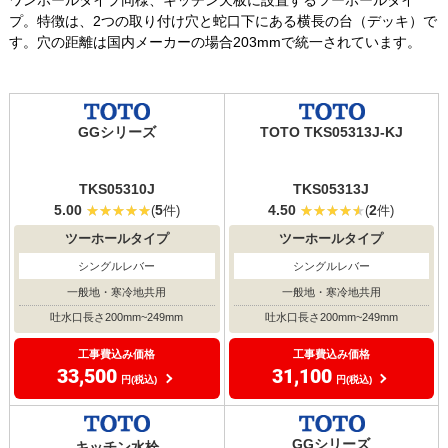
プ。特徴は、2つの取り付け穴と蛇口下にある横長の台（デッキ）で
す。穴の距離は国内メーカーの場合203mmで統一されています。
GGシリーズ
TOTO TKS05313J-KJ
TKS05310J
TKS05313J
5.00
5
4.50
2
(
件)
(
件)
ツーホールタイプ
ツーホールタイプ
シングルレバー
シングルレバー
一般地・寒冷地共用
一般地・寒冷地共用
吐水口長さ200mm~249mm
吐水口長さ200mm~249mm
工事費込み価格
工事費込み価格
33,500
31,100
円(税込)
円(税込)
GGシリーズ
キッチン水栓