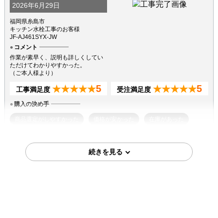
2026年6月29日
福岡県糸島市
キッチン水栓工事のお客様
JF-AJ461SYX-JW
コメント
作業が素早く、説明も詳しくしてい
ただけてわかりやすかった。
（ご本人様より）
5
5
★★★★★
★★★★★
工事満足度
受注満足度
購入の決め手
商品選定がしやすかった
価格が安かった
在庫があった
2026年3月25日
千葉県千葉市
キッチン水栓工事のお客様
TKS05305JA
コメント
工事前後の説明、使い方の説明が丁
寧でした。
（ご本人様より）