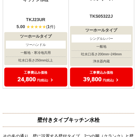
TKS05322J
TKJ23UR
5.00
1
(
件)
ツーホールタイプ
ツーホールタイプ
シングルレバー
ツーハンドル
一般地
一般地・寒冷地共用
吐水口長さ200mm~249mm
吐水口長さ250mm以上
浄水器内蔵
工事費込み価格
工事費込み価格
24,800
39,800
円(税込)
円(税込)
壁付きタイプキッチン水栓
その名の通り、壁に設置する壁付タイプ。2つの脚（クランク）と壁