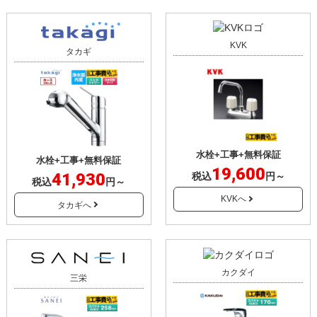
KVK
タカギ
水栓+工事+無料保証
水栓+工事+無料保証
19,600
41,930
税込
円～
税込
円～
KVKへ
タカギへ
カクダイ
三栄