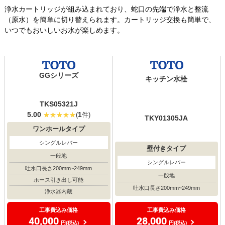
浄水カートリッジが組み込まれており、蛇口の先端で浄水と整流
（原水）を簡単に切り替えられます。カートリッジ交換も簡単で、
いつでもおいしいお水が楽しめます。
GGシリーズ
キッチン水栓
TKS05321J
5.00
1
(
件)
TKY01305JA
ワンホールタイプ
シングルレバー
壁付きタイプ
一般地
シングルレバー
吐水口長さ200mm~249mm
一般地
ホース引き出し可能
吐水口長さ200mm~249mm
浄水器内蔵
工事費込み価格
工事費込み価格
28,000
40,000
円(税込)
円(税込)