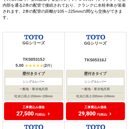
内部を通る2本の配管で接続されており、クランクに水栓本体が装着
されます。2本の配管の距離が105～225mmの間なら交換ができま
す。
GGシリーズ
GGシリーズ
TKS05315J
TKS05316J
5.00
2
(
件)
壁付きタイプ
壁付きタイプ
シングルレバー
シングルレバー
一般地・寒冷地共用
一般地・寒冷地共用
吐水口長さ200mm~249mm
吐水口長さ150mm~199mm
工事費込み価格
工事費込み価格
29,800
27,500
円(税込)
円(税込)