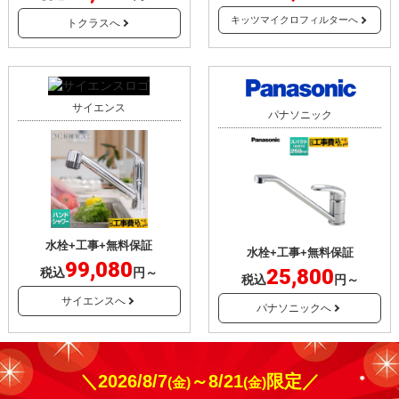
キッツマイクロフィルターへ
トクラスへ
サイエンス
パナソニック
水栓+工事+無料保証
水栓+工事+無料保証
99,080
25,800
税込
円～
税込
円～
サイエンスへ
パナソニックへ
＼2026/8/7
～8/21
限定／
(金)
(金)