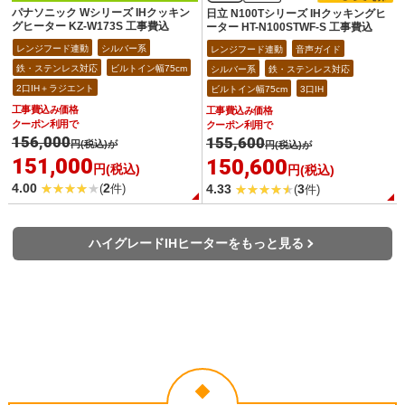
パナソニック Wシリーズ IHクッキン
日立 N100Tシリーズ IHクッキングヒ
グヒーター KZ-W173S 工事費込
ーター HT-N100STWF-S 工事費込
レンジフード連動
シルバー系
レンジフード連動
音声ガイド
鉄・ステンレス対応
ビルトイン幅75cm
シルバー系
鉄・ステンレス対応
2口IH＋ラジエント
ビルトイン幅75cm
3口IH
工事費込み価格
工事費込み価格
クーポン利用で
クーポン利用で
156,000
155,600
円(税込)が
円(税込)が
151,000
150,600
円(税込)
円(税込)
4.00
2
4.33
3
(
件)
(
件)
ハイグレードIHヒーターをもっと見る