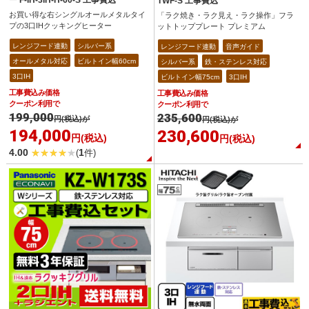
TWF-S 工事費込
お買い得な右シングルオールメタルタイ
「ラク焼き・ラク見え・ラク操作」フラ
プの3口IHクッキングヒーター
ットトッププレート プレミアム
レンジフード連動
シルバー系
レンジフード連動
音声ガイド
オールメタル対応
ビルトイン幅60cm
シルバー系
鉄・ステンレス対応
3口IH
ビルトイン幅75cm
3口IH
工事費込み価格
工事費込み価格
クーポン利用で
クーポン利用で
199,000
235,600
円(税込)が
円(税込)が
194,000
230,600
円(税込)
円(税込)
4.00
1
(
件)