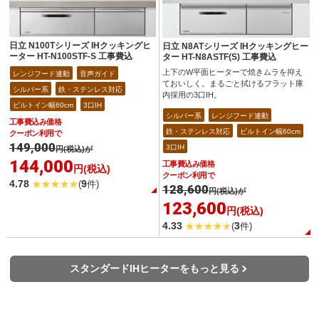
日立 N100Tシリーズ IHクッキングヒ
日立 N8ATシリーズ IHクッキングヒー
ーター HT-N100STF-S 工事費込
ター HT-N8ASTF(S) 工事費込
上下のW平面ヒーターで焼きムラを抑え
レンジフード連動
音声ガイド
ておいしく。まるごと拭けるフラット庫
シルバー系
鉄・ステンレス対応
内採用の3口IH。
ビルトイン幅60cm
3口IH
シルバー系
レンジフード連動
工事費込み価格
鉄・ステンレス対応
ビルトイン幅60cm
クーポン利用で
149,000
3口IH
円(税込)が
144,000
工事費込み価格
円(税込)
クーポン利用で
4.78
9
(
件)
128,600
円(税込)が
123,600
円(税込)
4.33
3
(
件)
スタンダードIHヒーターをもっと見る