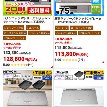
パナソニック Wシリーズ IHクッキン
三菱 Mシリーズ IHクッキングヒータ
グヒーター KZ-W163S 工事費込
ー CS-G318MWS 工事費込
レンジフード連動
シルバー系
シルバー系
鉄・ステンレス対応
鉄・ステンレス対応
ビルトイン幅60cm
ビルトイン幅75cm
2口IH＋ラジエント
2口IH＋ラジエント
工事費込み価格
クーポン利用で
工事費込み価格
118,800
クーポン利用で
円(税込)が
133,800
113,800
円(税込)が
円(税込)
128,800
円(税込)
5.00
2
(
件)
5.00
4
(
件)