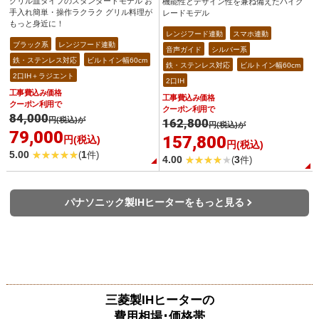
グリル皿タイプのスタンダードモデル お
機能性とデザイン性を兼ね備えたハイグ
手入れ簡単・操作ラクラク グリル料理が
レードモデル
もっと身近に！
レンジフード連動
スマホ連動
ブラック系
レンジフード連動
音声ガイド
シルバー系
鉄・ステンレス対応
ビルトイン幅60cm
鉄・ステンレス対応
ビルトイン幅60cm
2口IH＋ラジエント
2口IH
工事費込み価格
工事費込み価格
クーポン利用で
クーポン利用で
84,000
円(税込)が
162,800
円(税込)が
79,000
157,800
円(税込)
円(税込)
5.00
1
(
件)
4.00
3
(
件)
パナソニック製IHヒーターをもっと見る
三菱製IHヒーターの
費用相場･価格帯