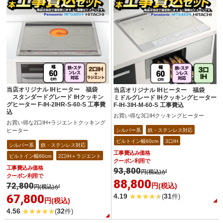
当店オリジナル IHヒーター 福袋
当店オリジナル IHヒーター 福袋
スタンダードグレード IHクッキン
ミドルグレード IHクッキングヒーター
グヒーター F-IH-2IHR-S-60-S 工事費
F-IH-3IH-M-60-S 工事費込
込
お買い得な3口IHクッキングヒーター
お買い得な2口IH+ラジエントクッキング
ヒーター
シルバー系
鉄・ステンレス対応
ビルトイン幅60cm
3口IH
シルバー系
鉄・ステンレス対応
工事費込み価格
ビルトイン幅60cm
2口IH＋ラジエント
クーポン利用で
工事費込み価格
93,800
円(税込)が
クーポン利用で
88,800
72,800
円(税込)
円(税込)が
67,800
4.19
31
(
件)
円(税込)
4.56
32
(
件)