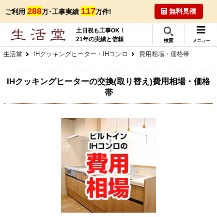
288
117
無料見積
ご利用
万･工事実績
万件!
土日祝も工事OK！
21年の実績と信頼
検索
メニュー
生活堂
IHクッキングヒーター・IHコンロ
費用相場・価格帯
IHクッキングヒーターの交換(取り替え)費用相場・価格
帯