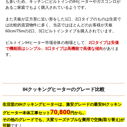
も多いため、キッチンにビルトインのIHヒーターやガスコンロが
あるご家庭でもよく購入されているようです。
また天板が正方形に近い形をした1口、2口タイプのものは住居で
は比較的賃貸物件に多く、当店ではほとんどのお客様が天板
60cm/75mの2口、3口ビルトインタイプを購入されています。
ビルトインIHヒーター市場全体の相場として、
2口タイプは安価
で機能面はシンプル、3口タイプは高機能で高価な傾向
がありま
す。
IHクッキングヒーターのグレード比較
生活堂のIHクッキングヒーターは、激安グレードの最安IHクッキン
70,800
グヒーター本体工事セット
円から。
その他のグレードでも、大変リーズナブルな費用で交換(取り替え)が
可能
です！