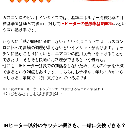
ガスコンロのビルトインタイプでは、基準エネルギー消費効率の目
標基準値は55％前後
。対して
IHヒーターの熱効率は約90%
とい
※1
※2
う高い熱効率です。
ちなみに「熱が周囲に分散しない」という点については、ガスコン
ロに比べて夏場の調理が暑くないというメリットがあります。キッ
チンに熱がこもりにくいと、エアコンの使用度合いを下げることが
できたり、そもそも快適にお料理ができるという側面も。
他にも、IHヒーターは炎での加熱をしないため、火災の不安を低減
できるという利点もあります。こちらはお子様やご年配の方がいら
っしゃるご家庭で、特に支持されている点です。
※1：
資源エネルギー庁 トップランナー制度による省エネ基準
より
※2：
パナソニック よくある質問
より
IHヒーター以外のキッチン機器も、一緒に交換できる？