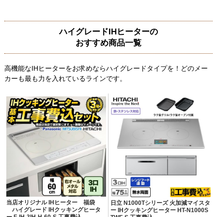
ハイグレードIHヒーターの
おすすめ商品一覧
高機能なIHヒーターをお求めならハイグレードタイプを！どのメー
カーも最も力を入れているラインです。
当店オリジナル IHヒーター 福袋
日立 N1000Tシリーズ 火加減マイスタ
ハイグレード IHクッキングヒータ
ー IHクッキングヒーター HT-N1000S
ー F-IH-3IH-H-60-S 工事費込