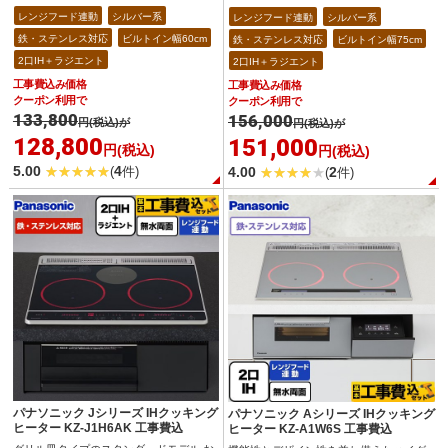
レンジフード連動
シルバー系
レンジフード連動
シルバー系
鉄・ステンレス対応
ビルトイン幅60cm
鉄・ステンレス対応
ビルトイン幅75cm
2口IH＋ラジエント
2口IH＋ラジエント
工事費込み価格
工事費込み価格
クーポン利用で
クーポン利用で
133,800
156,000
円(税込)が
円(税込)が
128,800
151,000
円(税込)
円(税込)
5.00
4
4.00
2
(
件)
(
件)
パナソニック Jシリーズ IHクッキング
パナソニック Aシリーズ IHクッキング
ヒーター KZ-J1H6AK 工事費込
ヒーター KZ-A1W6S 工事費込