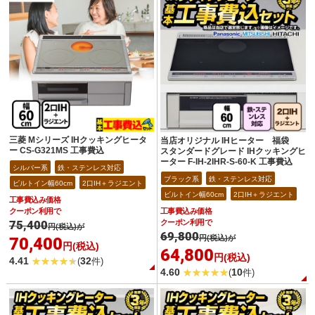
三菱 Mシリーズ IHクッキングヒータ
当店オリジナル IHヒーター 福袋
ー CS-G321MS 工事費込
スタンダードグレード IHクッキングヒ
ーター F-IH-2IHR-S-60-K 工事費込
シルバー系
鉄・ステンレス対応
ブラック系
鉄・ステンレス対応
ビルトイン幅60cm
2口IH＋ラジエント
ビルトイン幅60cm
2口IH＋ラジエント
工事費込み価格
クーポン利用で
工事費込み価格
75,400
クーポン利用で
円(税込)が
69,800
円(税込)が
70,400
円(税込)
64,800
円(税込)
4.41
32
(
件)
4.60
10
(
件)