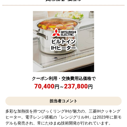
クーポン利用・交換費用込価格で
70,400
237,800
円～
円
担当者コメント
多彩な加熱技を持つびっくリングIHが魅力の、三菱IHクッキング
ヒーター。電子レンジ搭載の「レンジグリルIH」は2023年に新モ
デルも発売され、常にたゆまぬ技術開発が行われています。