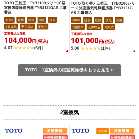
TOTO 三乾王 TYB3100シリーズ 浴
TOTO 取り替え三乾王 TYB3100シリ
室換気乾燥暖房器 TYB3111GAS 工事
ーズ 浴室換気乾燥暖房器 TYB3121G
費込
AS 工事費込
100V
暖房
乾燥
換気
涼風
200V
暖房
乾燥
換気
涼風
1室換気
天井埋込
電気式
1室換気
天井埋込
電気式
工事費込み価格
工事費込み価格
104,000
101,000
円(税込)
円(税込)
4.67
6
5.00
1
(
件)
(
件)
TOTO 1室換気の浴室乾燥機をもっと見る
2室換気