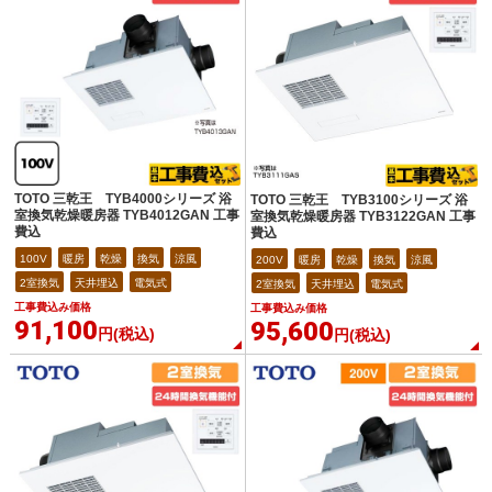
TOTO 三乾王 TYB4000シリーズ 浴
TOTO 三乾王 TYB3100シリーズ 浴
室換気乾燥暖房器 TYB4012GAN 工事
室換気乾燥暖房器 TYB3122GAN 工事
費込
費込
100V
暖房
乾燥
換気
涼風
200V
暖房
乾燥
換気
涼風
2室換気
天井埋込
電気式
2室換気
天井埋込
電気式
工事費込み価格
工事費込み価格
91,100
95,600
円(税込)
円(税込)