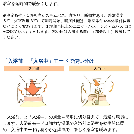
浴室を短時間で暖かくします。
※測定条件／１坪相当システムバス、窓あり、断熱材あり、外気温度
５℃、浴室温度８℃にて測定開始。暖房性能は、浴室条件や本体取付位置
などにより変わります。１坪相当以上のユニットバス・システムバスには
AC200Vをおすすめします。寒い日は入浴する前に（20分以上）暖房して
ください。
「入浴前」「入浴中」モードで使い分け
「入浴前」と「入浴中」の風量を簡単に切り替えて、最適な環境に
します。入浴前モードは強力な温風で入浴前に浴室を効率的に暖
め、入浴中モードは穏やかな温風で、優しく浴室を暖めます。