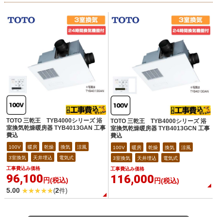
TOTO 三乾王 TYB4000シリーズ 浴
TOTO 三乾王 TYB4000シリーズ 浴
室換気乾燥暖房器 TYB4013GAN 工事
室換気乾燥暖房器 TYB4013GCN 工事
費込
費込
100V
暖房
乾燥
換気
涼風
100V
暖房
乾燥
換気
涼風
3室換気
天井埋込
電気式
3室換気
天井埋込
電気式
工事費込み価格
工事費込み価格
96,100
116,000
円(税込)
円(税込)
5.00
2
(
件)