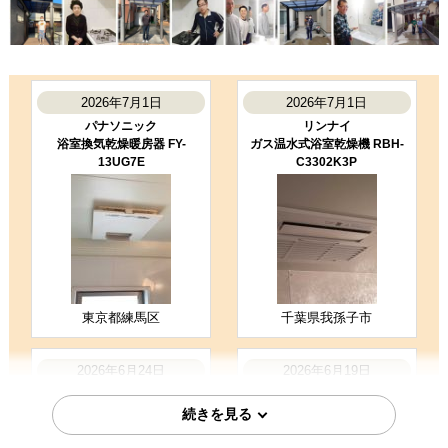
2026年7月1日
2026年7月1日
パナソニック
リンナイ
浴室換気乾燥暖房器 FY-
ガス温水式浴室乾燥機 RBH-
13UG7E
C3302K3P
東京都練馬区
千葉県我孫子市
2026年6月24日
2026年6月19日
リンナイ
ノーリツ
ガス温水式浴室乾燥機 RBH-
ガス温水式浴室乾燥機 BDV-
C3302K3P
3307AUKNSC-J3-BL