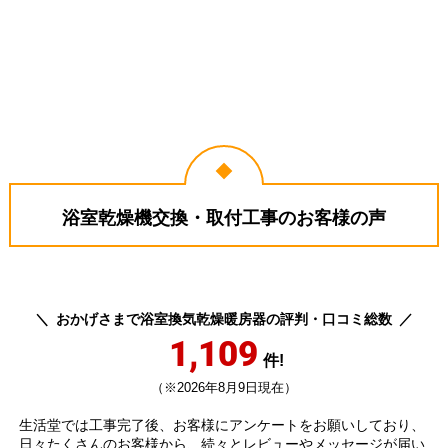
千葉県我孫子市
佐賀県佐賀市
2026年6月17日
2026年6月8日
TOTO 浴室換気乾燥暖房器
三菱電機 浴室換気乾燥暖房器
浴室乾燥機交換・取付工事のお客様の声
TYB3111GAS
V-141BZ5--P-141SW5
おかげさまで浴室換気乾燥暖房器の評判・口コミ総数
1,109
件!
（※2026年8月9日現在）
福岡県筑紫野市
千葉県千葉市
生活堂では工事完了後、お客様にアンケートをお願いしており、
工事実績をもっと見る
日々たくさんのお客様から、続々とレビューやメッセージが届い