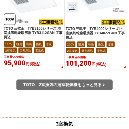
TOTO 三乾王 TYB3100シリーズ 浴
TOTO 三乾王 TYB4000シリーズ 浴
室換気乾燥暖房器 TYB3112GAN 工事
室換気乾燥暖房器 TYB4022GAN 工事
費込
費込
100V
暖房
乾燥
換気
涼風
200V
暖房
乾燥
換気
涼風
2室換気
天井埋込
電気式
2室換気
天井埋込
電気式
工事費込み価格
工事費込み価格
95,900
101,200
円(税込)
円(税込)
TOTO 2室換気の浴室乾燥機をもっと見る
3室換気