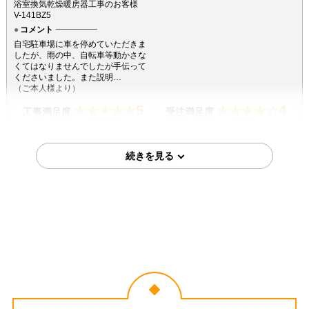
浴室換気乾燥暖房器工事のお客様
V-141BZ5
コメント
自宅駐車場に車を停めていただきま
したが、雨の中、自転車等動かさな
くてはなりませんでしたが手伝って
くださいました。また説明…
（ご本人様より）
5
4
★★★★★
★★★★☆
工事満足度
受注満足度
購入の決め手
価格が安かった
2026年4月22日
埼玉県戸田市
浴室換気乾燥暖房器工事のお客様
BS-133HM-CX-1
コメント
事前に到着時間をお知らせくださっ
たので、安心感がありました。ま
た、施工もスムーズに行って下さ
り、早く終わったので助かりま…