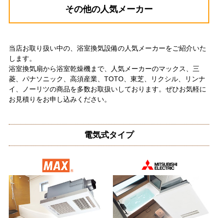
（ご本人様より）
その他の人気メーカー
5
5
★★★★★
★★★★★
工事満足度
受注満足度
購入の決め手
当店お取り扱い中の、浴室換気設備の人気メーカーをご紹介いた
サイトが見やすかった
商品選定がしやすかった
します。
価格が安かった
浴室換気扇から浴室乾燥機まで、人気メーカーのマックス、三
菱、パナソニック、高須産業、TOTO、東芝、リクシル、リンナ
イ、ノーリツの商品を多数お取扱いしております。ぜひお気軽に
お客様の声をもっと見る
お見積りをお申し込みください。
電気式タイプ