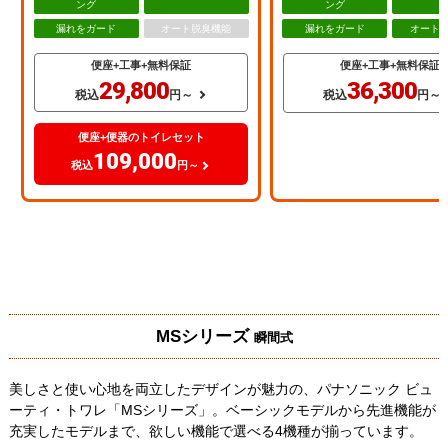
ング
ング
漏れをガード
オート脱臭機能
漏れをガード
オート
便座+工事+無料保証
便座+工事+無料保証
29,800
36,300
税込
円～
税込
円～
便座+便器のトイレセット
109,000
税込
円～
MSシリーズ
瞬間式
美しさと使い心地を両立したデザインが魅力の、パナソニック ビュ
ーティ・トワレ「MSシリーズ」。ベーシックモデルから先進機能が
充実したモデルまで、欲しい機能で選べる4機種が揃っています。