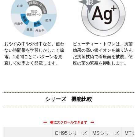
おやすみ中や外出中など、使わ
ビューティー・トワレは、抗菌
ない時間帯を学習しかしこく節
効果の高い銀イオンを練り込ん
電。1週間ごとにパターンを見
だ抗菌技術で着座面を被覆。便
直して効率よく節電します。
座の菌の繁殖を抑制します。
シリーズ 機能比較
CH95シリーズ
MSシリーズ
MT