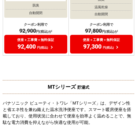
脱臭
温風乾燥
自動開閉
自動開閉
クーポン利用で
クーポン利用で
92,900
97,800
円(税込)が
円(税込)が
便座＋工事費＋無料保証
便座＋工事費＋無料保証
92,400
97,300
円(税込)
円(税込)
MTシリーズ
貯湯式
パナソニック ビューティ・トワレ「MTシリーズ」は、デザイン性
と省エネ性を兼ね備えた温水洗浄便座です。スマート暖房便座を搭
載しており、使用状況に合わせて便座を効率よく温めることで、無
駄な電力消費を抑えながら快適な使用が可能。