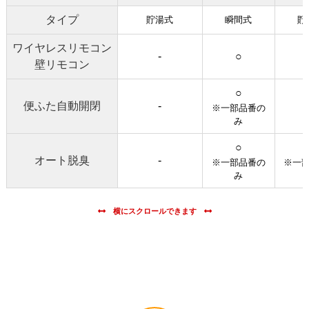
タイプ
貯湯式
瞬間式
貯
ワイヤレスリモコン
-
○
壁リモコン
○
便ふた自動開閉
-
※一部品番の
み
○
オート脱臭
-
※一部品番の
※一
み