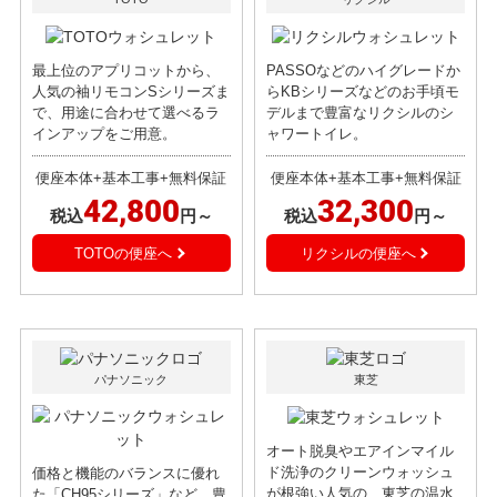
最上位のアプリコットから、
PASSOなどのハイグレードか
人気の袖リモコンSシリーズま
らKBシリーズなどのお手頃モ
で、用途に合わせて選べるラ
デルまで豊富なリクシルのシ
インアップをご用意。
ャワートイレ。
便座本体+基本工事+無料保証
便座本体+基本工事+無料保証
42,800
32,300
税込
円～
税込
円～
TOTOの便座へ
リクシルの便座へ
パナソニック
東芝
オート脱臭やエアインマイル
ド洗浄のクリーンウォッシュ
価格と機能のバランスに優れ
が根強い人気の、東芝の温水
た「CH95シリーズ」など、豊