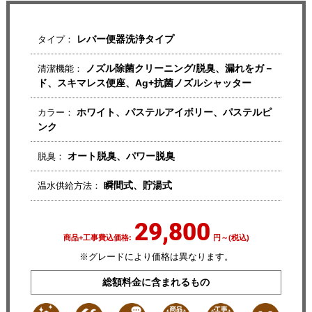
レバー便器洗浄タイプ
タイプ：
ノズル除菌クリーニング/脱臭、漏れをガ－
清潔機能：
ド、スキマレス便座、Ag+抗菌ノズルシャッター
ホワイト、パステルアイボリー、パステルピ
カラー：
ンク
オート脱臭、パワー脱臭
脱臭：
瞬間式、貯湯式
温水供給方法：
29,800
商品+工事費込価格:
円～(税込)
※グレードにより価格は異なります。
総額料金に含まれるもの