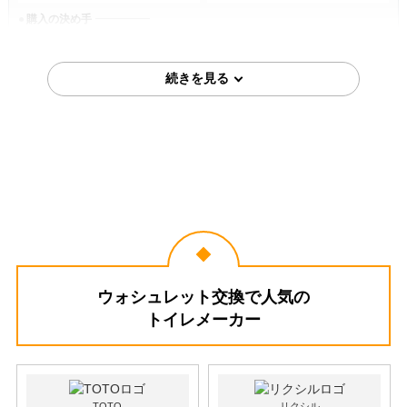
購入の決め手
在庫があった
以前に利用して良かった
2026年6月6日
東京都江戸川区
温水洗浄便座工事のお客様
TCF4714AK-SC1
コメント
丁寧で迅速な対応で工事時間も予定
通り進んでよかった。
（ご本人様より）
5
4
★★★★★
★★★★☆
工事満足度
受注満足度
購入の決め手
ウォシュレット交換で人気の
商品選定がしやすかった
価格が安かった
トイレメーカー
工事に安心感を感じた
お客様の声をもっと見る
TOTO
リクシル