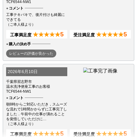
TCF6544-NW1
コメント
工事テキパキで、後片付けも綺麗に
できてる
（ご本人様より）
5
5
★★★★★
★★★★★
工事満足度
受注満足度
購入の決め手
レビューの評価が良かった
2026年6月10日
千葉県習志野市
温水洗浄便座工事のお客様
TCF6544-NW1
コメント
朝8時からご対応いただき，スムーズ
な流れで1時間かからずに工事完了し
ました．午前中の仕事が潰れること
を覚悟していただけに…
（ご本人様より）
5
5
★★★★★
★★★★★
工事満足度
受注満足度