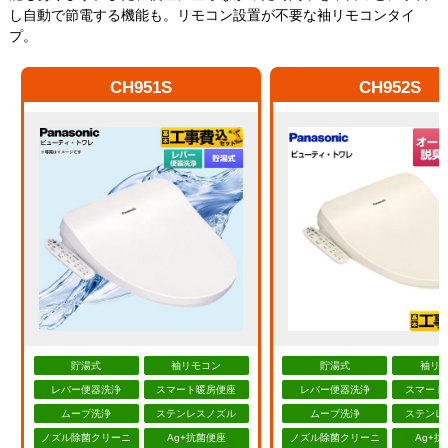
し自動で節電する機能も。リモコン設置が不要な袖リモコンタイ
プ。
CH951S
CH952S
貯湯式
袖リモコン
貯湯式
袖リ
レバー便器洗浄
スマート暖房便座
レバー便器洗浄
スマート
ムーブ洗浄
ステンレスノズル
ムーブ洗浄
ステンレ
ノズル除菌クリーニ
Ag+抗菌便座
ノズル除菌クリーニ
Ag+