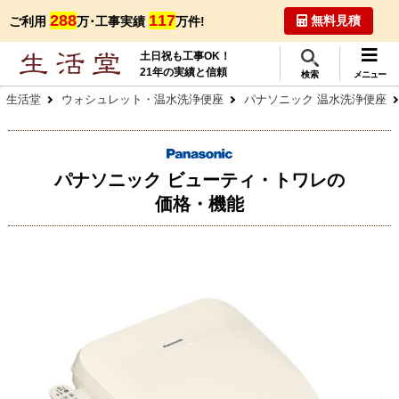
288
117
無料見積
ご利用
万･工事実績
万件!
土日祝も工事OK！
21年の実績と信頼
検索
メニュー
生活堂
ウォシュレット・温水洗浄便座
パナソニック 温水洗浄便座
パナソニック ビューティ・トワレの
価格・機能