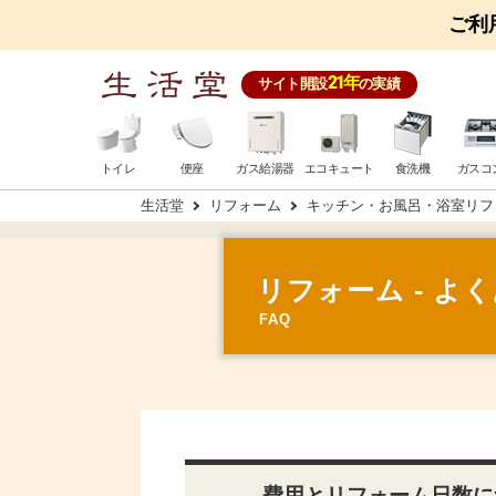
ご利
21年
サイト開設
の実績
トイレ
便座
ガス給湯器
エコキュート
食洗機
ガスコ
生活堂
リフォーム
キッチン・お風呂・浴室リフ
リフォーム - よ
FAQ
費用とリフォーム日数に