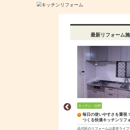
最新リフォーム施
ッチン・台所
キッチン・台所
T様邸 キッチン面材の光沢のツヤを
毎日の使いやすさを重視！
ピカピカに復元、新築の様な装いで
つくる快適キッチンリフ
す！
品川区のリフォームは是非ライフ