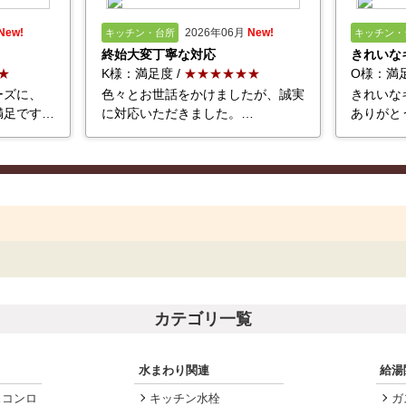
New!
2026年06月
New!
キッチン・台所
キッチン・
終始大変丁寧な対応
きれいな
★
K様：満足度 /
★★★★★★
O様：満足
ーズに、
色々とお世話をかけましたが、誠実
きれいな
満足です…
に対応いただきました。
…
ありがと
カテゴリ一覧
水まわり関連
給湯
スコンロ
キッチン水栓
ガ