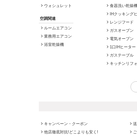
ウォシュレット
食器洗い乾燥
IHクッキング
空調関連
レンジフード
ルームエアコン
ガスオーブン
業務用エアコン
電気オーブン
浴室乾燥機
1口IHヒーター
ガステーブル
キッチンリフ
キャンペーン・クーポン
送
他店徹底対抗!どこよりも安く!
ご