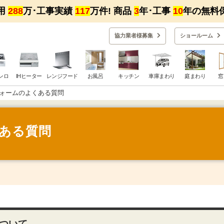
用
288
万･工事実績
117
万件! 商品
3
年･工事
10
年の無料
協力業者様募集
ショー
ルーム
ンロ
IHヒーター
レンジフード
お風呂
キッチン
車庫まわり
庭まわり
窓
ォームのよくある質問
くある質問
ついて