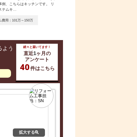
事例、こちらはキッチンです。 リ
で高級感のあるキッチンにもなります。
ステムキ…
リフォーム費用：50万～100万
費用：101万～150万
るよう
続々と届いてます！
1
直近
ヶ月の
アンケート
40
件はこちら
拡大する