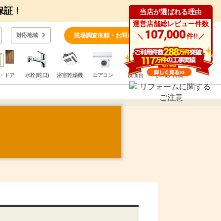
保証！
当店が選ばれる理由
運営店舗総レビュー件数
0
107,000
対応地域
現場調査依頼・お問い合わせ
＼
件!!／
・ドア
水栓(蛇口)
浴室乾燥機
エアコン
洗面台
その他･特価