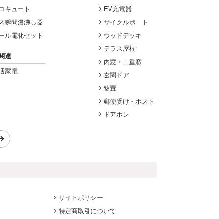
コキュート
EV充電器
ス瞬間湯沸し器
サイクルポート
ール電化セット
ウッドデッキ
テラス屋根
関連
内窓・二重窓
活家電
玄関ドア
物置
郵便受け・ポスト
ドアホン
サイトポリシー
特定商取引について