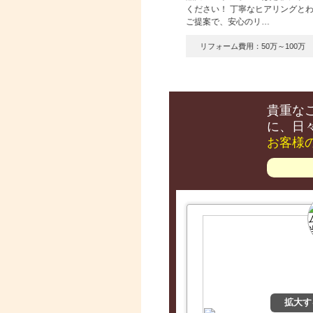
ください！ 丁寧なヒアリングと
回のキッチンリフォームは、オールドキッチ
ご提案で、安心のリ…
の面材をツヤ塗装で復元を行い、水栓・ガス
ンロ・レンジフード…
リフォーム費用：50万～100万
リフォーム費用：10万～50万
貴重な
に、日
お客様
拡大す