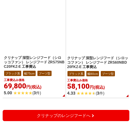
クリナップ 深型レンジフード（シロ
クリナップ 深型レンジフード（シロッ
ッコファン） レンジフード ZRS75NB
コファン） レンジフード ZRS60NBD
C20FKZ-E 工事費込
20FKZ-E 工事費込
ブラック系
幅75cm
ブーツ型
ブラック系
幅60cm
ブーツ型
工事費込み価格
工事費込み価格
69,800
58,100
円(税込)
円(税込)
5.00
3
4.33
3
(
件)
(
件)
クリナップのレンジフードへ