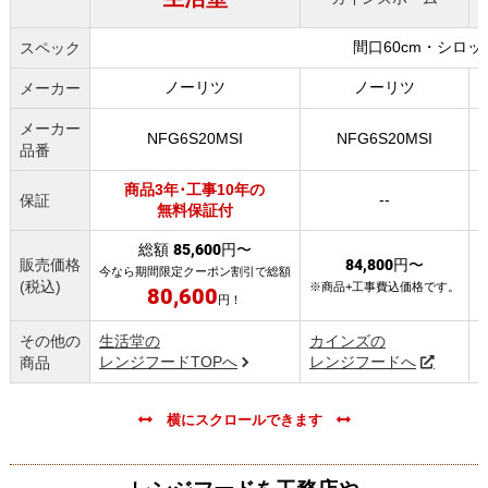
間口60cm・シロ
スペック
ノーリツ
ノーリツ
メーカー
メーカー
NFG6S20MSI
NFG6S20MSI
品番
商品3年･工事10年の
--
保証
無料保証付
総額
85,600
円〜
販売価格
84,800
円〜
今なら期間限定クーポン割引で総額
(税込)
※商品+工事費込価格です。
80,600
円！
その他の
生活堂の
カインズの
レンジフードTOPへ
レンジフードへ
商品