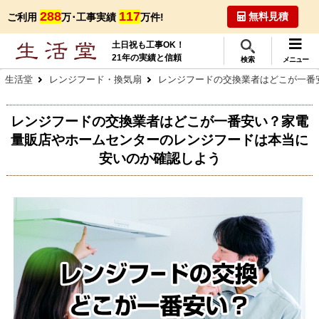
288
117
無料見積
ご利用
万･工事実績
万件!
土日祝も工事OK！
21年の実績と信頼
検索
メニュー
生活堂
レンジフード・換気扇
レンジフードの交換業者はどこが一番
レンジフードの交換業者はどこが一番安い？
家電
量販店やホームセンターのレンジフードは本当に
安いのか確認しよう