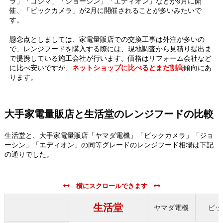
ラ」「コジマ」「ジョーシン」「エディオン」などが9月に開
催、「ビックカメラ」が2月に開催されることが多いみたいで
す。
懸念点としましては、家電量販店での交換工事は外注が多いの
で、レンジフードを購入する際には、現地調査から見積り提出ま
で提携している施工会社が行います。価格はリフォーム会社など
に比べ安いですが、
ネットショップに比べるとまだ割高
傾向にあ
ります。
大手家電量販店と生活堂のレンジフードの比較
生活堂と、大手家電量販店「ヤマダ電機」「ビックカメラ」「ジョ
ーシン」「エディオン」の同等グレードのレンジフード相場は下記
の通りでした。
生活堂
ヤマダ電機
ビッ