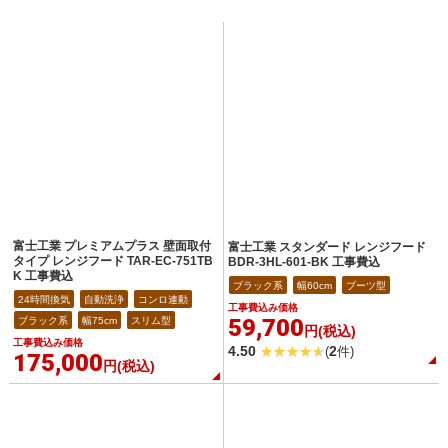
富士工業 プレミアムプラス 壁面取付
富士工業 スタンダード レンジフード
タイプ レンジフード TAR-EC-751TB
BDR-3HL-601-BK 工事費込
K 工事費込
ブラック系
幅60cm
ブーツ型
24時間換気
自動洗浄
コンロ連動
工事費込み価格
59,700
ブラック系
幅75cm
スリム型
円(税込)
工事費込み価格
4.50
2
(
件)
175,000
円(税込)