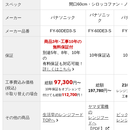
間口60cm・シロッコファン・
スペック
パナソニッ
パナソニック
パナ
メーカー
ク
FY-60DED3-S
FY-60DE3-S
FY-
メーカー品番
商品3年･工事10年の
無料保証付
別途5年、8年、10年
10年保証込
1
保証
の
有料保証も対応可能！
詳しくはこちら
97,300
工事費込み価格
総額
円〜
総額
210
(税込)
10年保証をオプションで
197,780
円〜
レンジフー
※取り替えの場合
112,700
付けても総額
円！
工事費
ヤマダ電機
の
生活堂のレンジフード
ビック
その他の商品
レンジフー
TOPへ
レンジ
ドへ
【PDF】