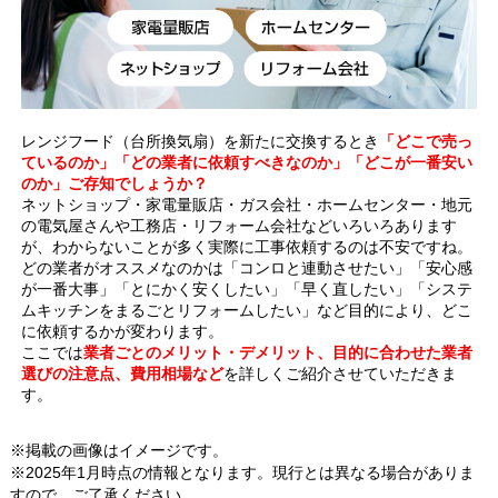
レンジフード（台所換気扇）を新たに交換するとき
「どこで売っ
ているのか」「どの業者に依頼すべきなのか」「どこが一番安い
のか」ご存知でしょうか？
ネットショップ・家電量販店・ガス会社・ホームセンター・地元
の電気屋さんや工務店・リフォーム会社などいろいろあります
が、わからないことが多く実際に工事依頼するのは不安ですね。
どの業者がオススメなのかは「コンロと連動させたい」「安心感
が一番大事」「とにかく安くしたい」「早く直したい」「システ
ムキッチンをまるごとリフォームしたい」など目的により、どこ
に依頼するかが変わります。
ここでは
業者ごとのメリット・デメリット、目的に合わせた業者
選びの注意点、費用相場など
を詳しくご紹介させていただきま
す。
※掲載の画像はイメージです。
※2025年1月時点の情報となります。現行とは異なる場合がありま
すので、ご了承ください。