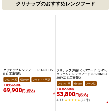
クリナップのおすすめレンジフード
クリナップ レンジフード RH-60HDS
クリナップ 深型レンジフード（シロッ
E-R 工事費込
コファン） レンジフード ZRS60NBC
20FKZ-E 工事費込
シルバー系
幅60cm
フラット・平型
ブラック系
幅60cm
ブーツ型
工事費込み価格
69,900
工事費込み価格
円(税込)
53,800
円(税込)
4.77
22
(
件)