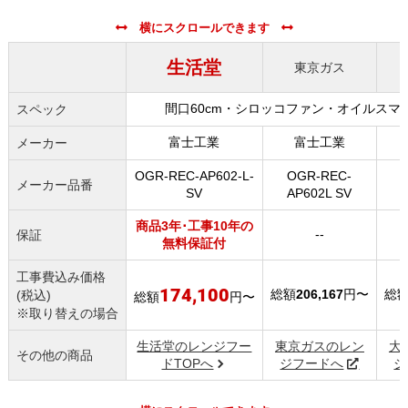
生活堂
東京ガス
間口60cm・シロッコファン・オイルスマ
スペック
富士工業
富士工業
メーカー
OGR-REC-AP602-L-
OGR-REC-
メーカー品番
SV
AP602L SV
商品3年･工事10年の
--
保証
無料保証付
工事費込み価格
174,100
総額
206,167
円〜
総
(税込)
総額
円〜
※取り替えの場合
生活堂のレンジフー
東京ガスのレン
大
その他の商品
ドTOPへ
ジフードへ
ジ