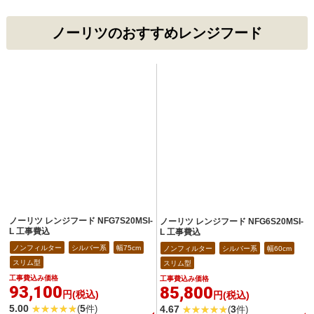
ノーリツのおすすめレンジフード
ノーリツ レンジフード NFG7S20MSI-
ノーリツ レンジフード NFG6S20MSI-
L 工事費込
L 工事費込
ノンフィルター
シルバー系
幅75cm
ノンフィルター
シルバー系
幅60cm
スリム型
スリム型
工事費込み価格
工事費込み価格
93,100
85,800
円(税込)
円(税込)
5.00
5
4.67
3
(
件)
(
件)