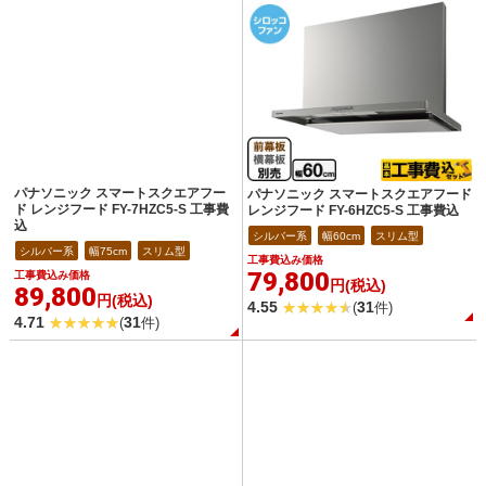
パナソニック スマートスクエアフー
パナソニック スマートスクエアフード
ド レンジフード FY-7HZC5-S 工事費
レンジフード FY-6HZC5-S 工事費込
込
シルバー系
幅60cm
スリム型
シルバー系
幅75cm
スリム型
工事費込み価格
79,800
工事費込み価格
円(税込)
89,800
円(税込)
4.55
31
(
件)
4.71
31
(
件)