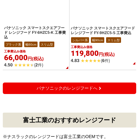
パナソニック スマートスクエアフー
パナソニック スマートスクエアフード
ド レンジフード FY-6HZC5-K 工事費
レンジフード FY-9HZC5-S 工事費込
込
シルバー系
幅90cm
スリム型
ブラック系
幅60cm
スリム型
工事費込み価格
119,800
工事費込み価格
円(税込)
66,000
円(税込)
4.83
6
(
件)
4.50
2
(
件)
パナソニックのレンジフードへ
富士工業のおすすめレンジフード
※ナスラックのレンジフードは富士工業のOEMです。