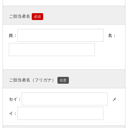
ご担当者名
必須
姓：
名：
ご担当者名（フリガナ）
任意
セイ：
メ
イ：