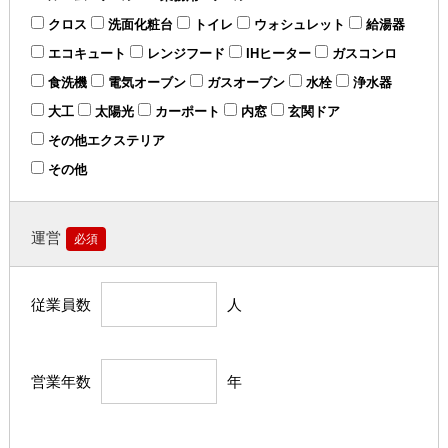
クロス
洗面化粧台
トイレ
ウォシュレット
給湯器
エコキュート
レンジフード
IHヒーター
ガスコンロ
食洗機
電気オーブン
ガスオーブン
水栓
浄水器
大工
太陽光
カーポート
内窓
玄関ドア
その他エクステリア
その他
運営
必須
従業員数
人
営業年数
年