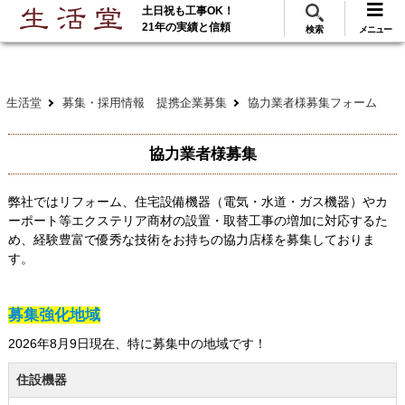
土日祝も工事OK！
288
117
無料見積
ご利用
万･工事実績
万件!
21年の実績と信頼
検索
メニュー
生活堂
募集・採用情報 提携企業募集
協力業者様募集フォーム
協力業者様募集
弊社ではリフォーム、住宅設備機器（電気・水道・ガス機器）やカ
ーポート等エクステリア商材の設置・取替工事の増加に対応するた
め、経験豊富で優秀な技術をお持ちの協力店様を募集しておりま
す。
募集強化地域
2026年8月9日現在、特に募集中の地域です！
住設機器