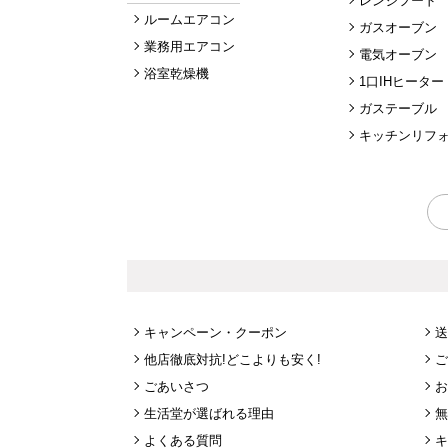
レンジフード
ルームエアコン
ガスオーブン
業務用エアコン
電気オーブン
浴室乾燥機
1口IHヒーター
ガステーブル
キッチンリフ
キャンペーン・クーポン
送
他店徹底対抗!どこよりも安く!
ご
ごあいさつ
お
生活堂が選ばれる理由
無
よくある質問
キ