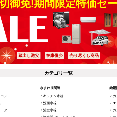
切御免!期間限定特価セ
蔵出し激安
在庫僅少
売り尽くし商品
カテゴリ一覧
水まわり関連
給湯
スコンロ
キッチン水栓
ガ
機
洗面水栓
エ
ヒーター
浴室水栓
ガ