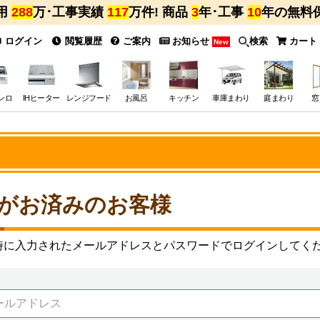
用
288
万･工事実績
117
万件! 商品
3
年･工事
10
年の無料
ログイン
閲覧履歴
ご案内
お知らせ
検索
カート
New
ンロ
IHヒーター
レンジフード
お風呂
キッチン
車庫まわり
庭まわり
窓
がお済みのお客様
時に入力されたメールアドレスとパスワードでログインしてく