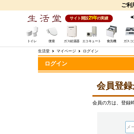
ご利
21年
サイト開設
の実績
トイレ
便座
ガス給湯器
エコキュート
食洗機
ガスコ
生活堂
マイページ
ログイン
ログイン
会員登録
会員の方は、登録