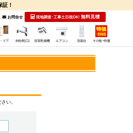
保証！
無料見積
お問合せ
現地調査･工事
土日祝OK!
・ドア
水栓(蛇口)
浴室乾燥機
エアコン
洗面台
その他･特価
ださい。