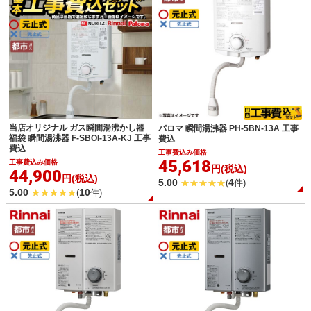
当店オリジナル ガス瞬間湯沸かし器
パロマ 瞬間湯沸器 PH-5BN-13A 工事
福袋 瞬間湯沸器 F-SBOI-13A-KJ 工事
費込
費込
工事費込み価格
45,618
工事費込み価格
円(税込)
44,900
円(税込)
5.00
4
(
件)
5.00
10
(
件)