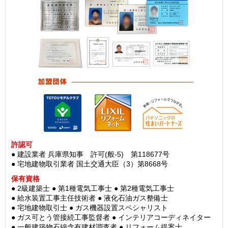
許認可
● 建設業者 兵庫県知事 許可(般-5) 第118677号
● 宅地建物取引業者 国土交通大臣（3）第8668号
保有資格
● 2級建築士
● 第1種電気工事士
● 第2種電気工事士
● 給水装置工事主任技術者
● 液化石油ガス整備士
● 宅地建物取引士
● ガス機器設置スペシャリスト
● ガス可とう管接続工事監督者
● インテリアコーディネイター
● 一般建築物石綿含有建材調査者
● リフォーム提案士