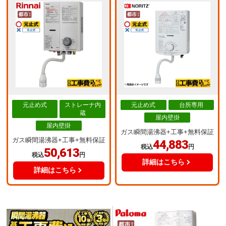
元止め式
ストレーナ内
元止め式
台所専用
蔵
屋内壁掛
屋内壁掛
ガス瞬間湯沸器+工事+無料保証
ガス瞬間湯沸器+工事+無料保証
44,883
税込
円
50,613
税込
円
詳細はこちら
詳細はこちら