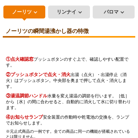
ノーリツ
リンナイ
パロマ
ノーリツの瞬間湯沸かし器の特徴
①点火確認窓
プッシュボタンのすぐ上で、確認しやすい配置で
す。
②プッシュボタンで点火・消火
出湯（点火）・出湯停止（消
火）はプッシュボタン。中央部を奥まで押して点火・消火しま
す。
③湯温調節ハンドル
水量を変え湯温の調節を行います。［低］
から［水］の間に合わせると、自動的に消火して水に切り替わり
ます。
④お知らせランプ
安全装置の作動時や乾電池の交換を、ランプ
でお知らせします。
※元止式商品の一例です。全ての商品に同一の機能が搭載されている
とは限りません。