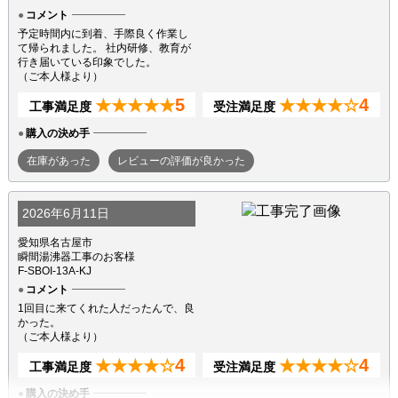
コメント
予定時間内に到着、手際良く作業し
て帰られました。 社内研修、教育が
行き届いている印象でした。
（ご本人様より）
5
4
★★★★★
★★★★☆
工事満足度
受注満足度
購入の決め手
在庫があった
レビューの評価が良かった
2026年6月11日
愛知県名古屋市
瞬間湯沸器工事のお客様
F-SBOI-13A-KJ
コメント
1回目に来てくれた人だったんで、良
かった。
（ご本人様より）
4
4
★★★★☆
★★★★☆
工事満足度
受注満足度
購入の決め手