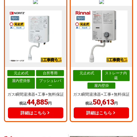
元止め式
台所専用
元止め式
ストレーナ内
蔵
屋内壁掛形
プッシュレバ
ー
屋内壁掛
ガス瞬間湯沸器+工事+無料保証
ガス瞬間湯沸器+工事+無料保証
44,885
50,613
税込
円
税込
円
詳細はこちら
詳細はこちら