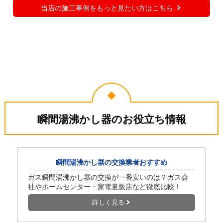
当店の施工事例をもっと見たい方はこちら
千葉県松戸市
東京都杉並区
2026年6月12日
2026年5月19日
ノーリツ 瞬間湯沸器 GQ-
パロマ 瞬間湯沸器 PH-5BN
551MW
瞬間湯沸かし器のお役立ち情報
東京都練馬区
愛知県名古屋市
瞬間湯沸かし器の交換業者おすすめ
工事実績をもっと見る
ガス瞬間湯沸かし器の交換が一番安いのは？ガス会
社やホームセンター・家電量販店など徹底比較！
詳しく見る