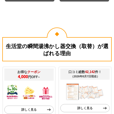
生活堂の瞬間湯沸かし器交換（取替）が選
ばれる理由
お得な
クーポン
口コミ総数
42,142
件！
4,000
（2026年8月7日現在）
円OFF~
詳しく見る
詳しく見る