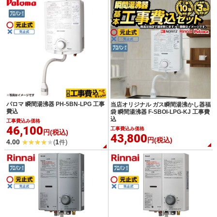
パロマ 瞬間湯沸器 PH-5BN-LPG 工事
当店オリジナル ガス瞬間湯沸かし器福
費込
袋 瞬間湯沸器 F-SBOI-LPG-KJ 工事費
込
工事費込み価格
46,100
工事費込み価格
円(税込)
43,800
円(税込)
4.00
1
(
件)