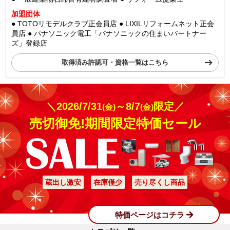
加盟団体
● TOTOリモデルクラブ正会員店
● LIXILリフォームネット正会
員店
● パナソニック電工「パナソニックの住まいパートナー
ズ」登録店
取得済み許認可・資格一覧はこちら
＼2026/7/31
～8/7
限定／
(金)
(金)
売切御免!期間限定特価セール
蔵出し激安
在庫僅少
売り尽くし商品
特価ページはコチラ