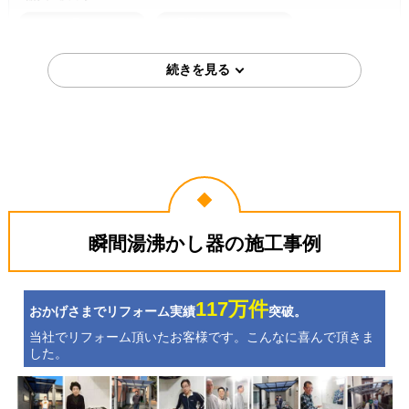
サイトが見やすかった
商品選定がしやすかった
2026年6月10日
千葉県千葉市
瞬間湯沸器工事のお客様
F-SBOI-13A-KJ
コメント
随分様々なサイトを調べて見積もり
も取って調べましたが、最終的にこ
ちらよりお安い所は見つかりません
でした。購入して工事日迄…
（ご本人様より）
瞬間湯沸かし器の施工事例
5
3
★★★★★
★★★☆☆
工事満足度
受注満足度
購入の決め手
117万件
おかげさまでリフォーム実績
突破。
価格が安かった
レビューの評価が良かった
当社でリフォーム頂いたお客様です。こんなに喜んで頂きま
した。
お客様の声をもっと見る