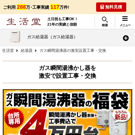
288
117
無料見積
ご利用
万･工事実績
万件!
土日祝も工事OK！
21年の実績と信頼
検索
メニュー
ガス給湯器（ガス給湯器）
生活堂
給湯器
ガス瞬間湯沸器の激安設置工事・交換
ガス瞬間湯沸かし器を
激安で設置工事・交換