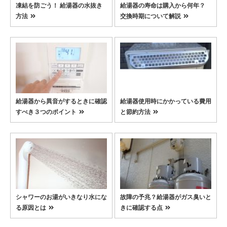
凍結を防ごう！ 給湯器の水抜き
給湯器の寿命は購入から何年？
方法
交換時期について解説
給湯器から異音がするときに確認
給湯器使用時にかかっている費用
すべき３つのポイント
と節約方法
シャワーのお湯がいきなり水にな
故障の予兆？給湯器がガス臭いと
る原因とは
きに確認する点