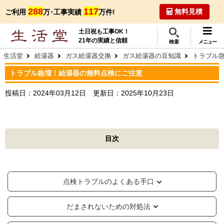
288
117
無料見積
ご利用
万･工事実績
万件!
土日祝も工事OK！
21年の実績と信頼
検索
メニュー
生活堂
給湯器
ガス給湯器交換
ガス給湯器の豆知識
トラブル
トラブル急増！給湯器の無料点検にご注意
投稿日：
2024年03月12日
更新日：
2025年10月23日
目次
点検トラブルのよくある手口
だまされないための対処法