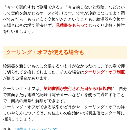
「今すぐ契約すれば割引できる」「今交換しないと危険」などとい
って契約を急がせるケースがあります。ですが冷静になってよく調
べてみたら、もっと安く交換できたということも。給湯器を交換す
る場合はその場で即決せず、
見積書をもらって
じっくり比較・検討
を行いましょう。
クーリング・オフが使える場合も
給湯器を新しいものに交換するつもりがなかったのに、その場で押
し切られて交換してしまった。そんな場合は
クーリング・オフ制度
が使える場合があります。
クーリング・オフは、
契約書面が交付された日から8日以内
に、自分
で書面または電磁的記録（電子メールなど）を使って通知すること
で、契約の無条件解除ができます。
クーリング・オフができる取引かどうかや、クーリング・オフの詳
しいやり方については、お住まいの自治体の消費生活センター等に
相談しましょう。
参考：
消費者ホットライン