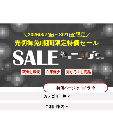
＼2026/8/7
～8/21
限定／
(金)
(金)
売切御免!期間限定特価セール
蔵出し激安
在庫僅少
売り尽くし商品
特価ページはコチラ
カテゴリ一覧
ご利用案内