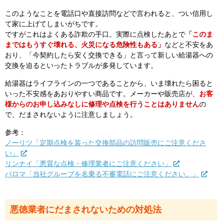
このようなことを電話口や直接訪問などで言われると、つい信用し
て家に上げてしまいがちです。
ですがこれはよくある詐欺の手口。実際に点検したあとで
「このま
まではもうすぐ壊れる、火災になる危険性もある」
などと不安をあ
おり、「今契約したら安く交換できる」と言って新しい給湯器への
交換を迫るといったトラブルが多発しています。
給湯器はライフラインの一つであることから、いま壊れたら困ると
いった不安感をあおりやすい商品です。メーカーや販売店が、
お客
様からのお申し込みなしに修理や点検を行うことはありません
の
で、だまされないように注意しましょう。
参考：
ノーリツ「定期点検を装った交換部品の訪問販売にご注意くださ
い」
リンナイ「悪質な点検・修理業者にご注意ください」
パロマ「当社グループを名乗る不審電話にご注意ください。」
悪徳業者にだまされないための対処法