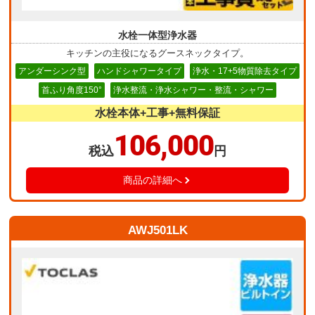
水栓一体型浄水器
キッチンの主役になるグースネックタイプ。
アンダーシンク型
ハンドシャワータイプ
浄水・17+5物質除去タイプ
首ふり角度150°
浄水整流・浄水シャワー・整流・シャワー
水栓本体+工事+無料保証
106,000
税込
円
商品の詳細へ
AWJ501LK