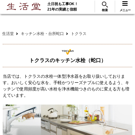
土日祝も工事OK！
288
117
無料見積
ご利用
万･工事実績
万件!
21年の実績と信頼
検索
メニュー
生活堂
キッチン水栓・台所蛇口
トクラス
トクラスのキッチン水栓（蛇口）
当店では、トクラスの水栓一体型浄水器をお取り扱いしておりま
す。おいしく安心な水を、手軽かつリーズナブルに使えるよう、キ
ッチンで使用頻度が高い水栓を浄水機能つきのものに変える方も増
えています。