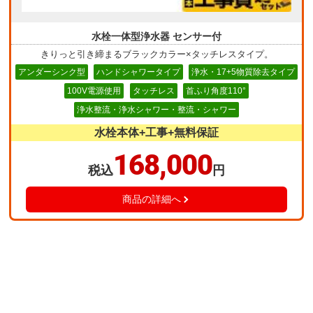
水栓一体型浄水器 センサー付
きりっと引き締まるブラックカラー×タッチレスタイプ。
アンダーシンク型
ハンドシャワータイプ
浄水・17+5物質除去タイプ
100V電源使用
タッチレス
首ふり角度110°
浄水整流・浄水シャワー・整流・シャワー
水栓本体+工事+無料保証
168,000
税込
円
商品の詳細へ