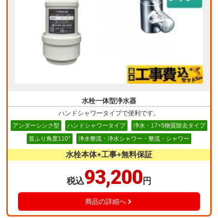
水栓一体型浄水器
ハンドシャワータイプで便利です。
アンダーシンク型
ハンドシャワータイプ
浄水・17+5物質除去タイプ
首ふり角度110°
浄水整流・浄水シャワー・整流・シャワー
水栓本体+工事+無料保証
93,200
税込
円
商品の詳細へ