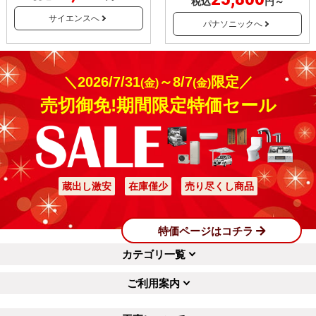
税込
円～
サイエンスへ
パナソニックへ
＼2026/7/31
～8/7
限定／
(金)
(金)
売切御免!期間限定特価セール
蔵出し激安
在庫僅少
売り尽くし商品
特価ページはコチラ
カテゴリ一覧
ご利用案内