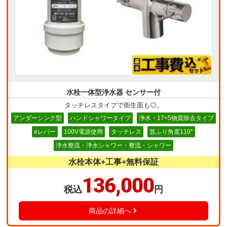
水栓一体型浄水器 センサー付
タッチレスタイプで衛生面も◎。
アンダーシンク型
ハンドシャワータイプ
浄水・17+5物質除去タイプ
eレバー
100V電源使用
タッチレス
首ふり角度110°
浄水整流・浄水シャワー・整流・シャワー
水栓本体+工事+無料保証
136,000
税込
円
商品の詳細へ