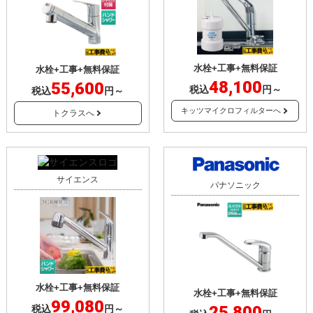
水栓+工事+無料保証
水栓+工事+無料保証
48,100
55,600
税込
円～
税込
円～
キッツマイクロフィルターへ
トクラスへ
サイエンス
パナソニック
水栓+工事+無料保証
水栓+工事+無料保証
99,080
25,800
税込
円～