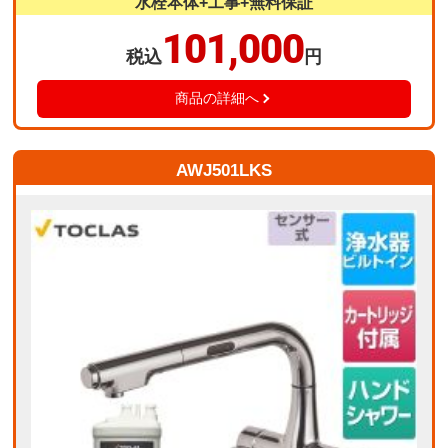
水栓本体+工事+無料保証
101,000
税込
円
商品の詳細へ
AWJ501LKS