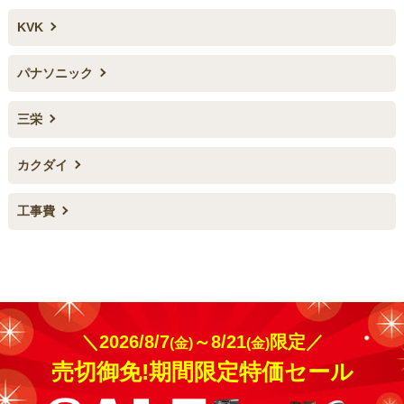
KVK
パナソニック
三栄
カクダイ
工事費
＼2026/8/7
～8/21
限定／
(金)
(金)
売切御免!期間限定特価セール