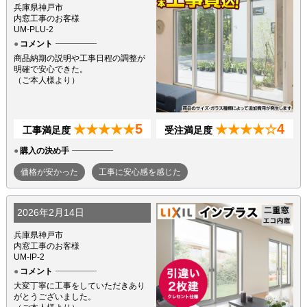
42,142
当店では、これまでに
件ものレビューを頂戴しており、そ
の中には内窓に関するご感想も多く含まれています。
今回はその一部をご紹介いたします。
おかげさまで内窓の評判・口コミ総数
13
件!
（※2026年8月7日現在）
生活堂では工事完了後、お客様にアンケートをお願いしており、
日々たくさんのお客様から、続々とレビューやメッセージが届い
ています！
2026年2月22日
兵庫県神戸市
内窓工事のお客様
UM-PLU-2
コメント
商品納期の説明や工事日程の調整が
明確で安心できた。