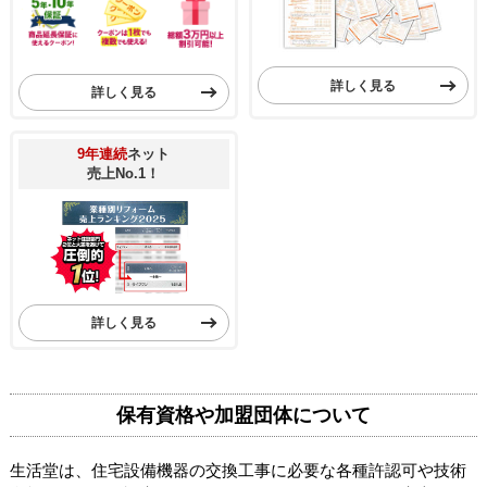
購入の決め手
以前に利用して良かった
お客様の声をもっと見る
当店が選ばれる理由
お得な
クーポン
口コミ総数
42,142
件！
5,000
（2026年8月7日現在）
円OFF~
詳しく見る
詳しく見る