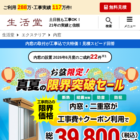
288
117
無料見積
ご利用
万･工事実績
万件!
土日祝も工事OK！
21年の実績と信頼
検索
メニュー
生活堂
エクステリア
内窓
内窓の取付が工事込で大特価！見積スピード回答
22
※1
内窓の設置 2026年6月度のご成約
件