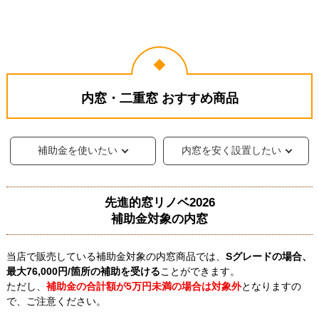
補助金を活用したかった
防音対策を考えていた中
から、対象条件をよく調
で、補助金対象の内窓工
べて商品を選んだ。5万
事を知りお願いしまし
詳細はこちら
詳細はこちら
以下だと補助金出ないみ
た。想定より負担が抑え
内窓・二重窓 おすすめ商品
たいだからね。
られたのが良かったで
す。
2026年3月設置
2026年2月設置
YKKAP ウチリモ プラ
YKK YKKAP ウチリモ…
補助金を使いたい
内窓を安く設置したい
マ…
兵庫県 K様邸
| 工事満足度：
★★★★★
東京都 S様邸
| 工事満足度：
★★★★★
先進的窓リノベ2026
補助金対象の内窓
当店で販売している補助金対象の内窓商品では、
Sグレードの場合、
断熱対策のために内窓を
補助金が使えたらいいな
最大76,000円/箇所の補助を受ける
ことができます。
取り付けましたが、部屋
と思いながら内窓を購入
全体が明るく感じられる
ただし、
補助金の合計額が5万円未満の場合は対象外
となりますの
詳細はこちら
しましたが、実際に対象
ようになりました。窓ま
で、ご注意ください。
詳細はこちら
となり費用負担を軽減す
わりもすっきりして見