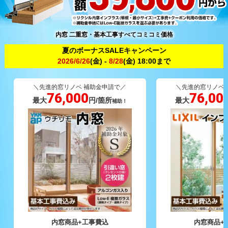
内窓 二重窓・基本工事すべてコミコミ価格
夏のボーナスSALEキャンペーン
2026/6/26
(金) -
8/28
(金) 18:00まで
＼先進的窓リノベ 補助金申請で／
＼先進的窓リノベ
76,000
76,00
最大
円/箇所
最大
補助！
内窓商品+工事費込
内窓商品+