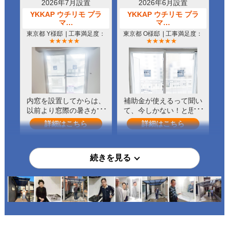
2026年7月設置
2026年6月設置
YKKAP ウチリモ プラ
YKKAP ウチリモ プラ
マ…
マ…
東京都 Y様邸
| 工事満足度：
東京都 O様邸
| 工事満足度：
★★★★★
★★★★★
内窓を設置してからは、
補助金が使えるって聞い
以前より窓際の暑さが気
て、今しかない！と思っ
になりにくくなり、室内
て内窓を購入。今年はま
詳細はこちら
詳細はこちら
で快適に過ごせる時間が
だそこまで暑くないから
増えました。
効果はこれからかなって
感じだけど、お得に設置
できたし、今年の夏がち
2026年6月設置
2026年5月設置
ょっと楽しみ！
YKKAP ウチリモ プラ
YKKAP ウチリモ プラ
マ…
マ…
茨城県 K様邸
| 工事満足度：
東京都 T様邸
| 工事満足度：
★★★★
★★★★★