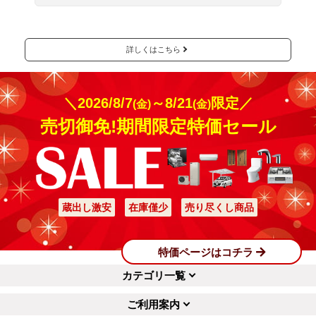
A
既存のガラス・サッシの交換・補修の依
頼には対応致しかねます。
ご要望に沿うことができず、誠に申し訳ござ
いません。二重窓・内窓を新たに取付であれ
ば対応が可能です。
車の駐車スペースは必要ですか？
Q
A
工事には多くの道具が必要になります。
敷地前の道路か、駐車場に作業車を駐車させ
て頂けると工事がスムーズです。駐車スペー
スがない場合は有料駐車場代800円が別途必
要となります。（下見・現地調査の際は無
料）
詳しくはこちら