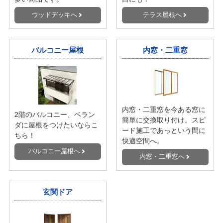
大人気のオシャレなカーポ
雨によるサビや積雪から、
ートも多数取り揃えまし
大切な自転車類を守ってく
た。サイクルポートと合わ
れます。カーポートと合わ
せてのご依頼もOK！
せてのご依頼もOK！
カーポートへ
サイクルポートへ
ウッドデッキ
テラス屋根
お庭まわりで人気！テラス
ウッドデッキの上にも、洗
屋根との同時お申し込みも
濯物干し場の上にも、勝手
多い商品です。
口にも！
ウッドデッキへ
テラス屋根へ
バルコニー屋根
内窓・二重窓