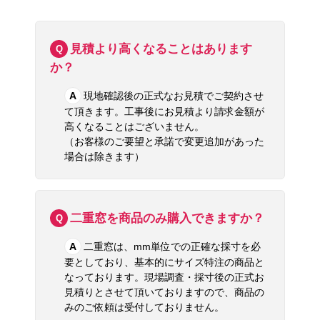
● ガス可とう管接続工事監督者
● インテリアコーディネイター
● 一般建築物石綿含有建材調査者
● リフォーム提案士
加盟団体
● TOTOリモデルクラブ正会員店
● LIXILリフォームネット正会
員店
● パナソニック電工「パナソニックの住まいパートナー
ズ」登録店
取得済み許認可・資格一覧はこちら
内窓・二重窓のよくある質問
見積より高くなることはあります
Q
か？