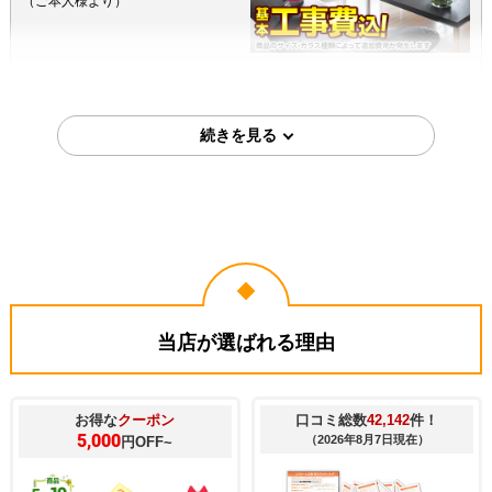
（ご本人様より）
5
4
★★★★★
★★★★☆
工事満足度
受注満足度
購入の決め手
価格が安かった
工事に安心感を感じた
2026年2月14日
兵庫県神戸市
内窓工事のお客様
UM-IP-2
コメント
大変丁寧に工事をしていただきあり
がとうございました。
（ご本人様より）
4
4
★★★★☆
★★★★☆
工事満足度
受注満足度