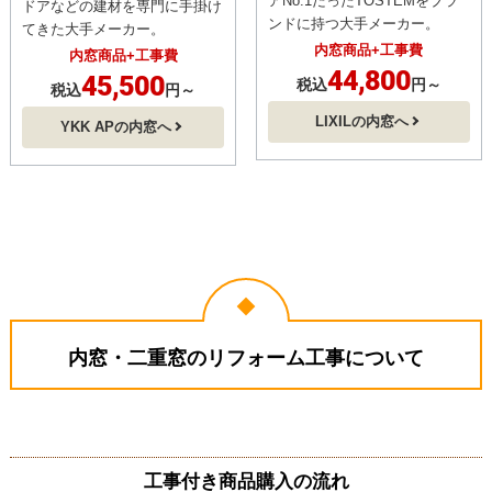
内窓・二重窓の人気メーカー
LIXIL
YKK AP
アルミサッシの製造で国内シェ
エクステリアの中でも特に窓・
アNo.1だったTOSTEMをブラ
ドアなどの建材を専門に手掛け
ンドに持つ大手メーカー。
てきた大手メーカー。
内窓商品+工事費
内窓商品+工事費
44,800
45,500
税込
円～
税込
円～