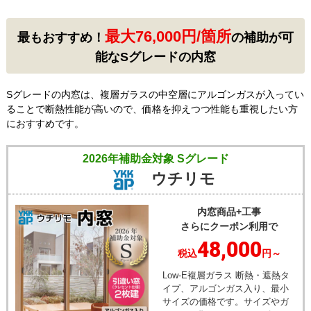
ることができました。お
え、見た目の印象も向上
得に購入できてラッキー
しました。
でした！
最大76,000円/箇所
最もおすすめ！
の補助が可
工事実績をもっと見る
能なSグレードの内窓
Sグレードの内窓は、複層ガラスの中空層にアルゴンガスが入ってい
ることで断熱性能が高いので、価格を抑えつつ性能も重視したい方
におすすめです。
2026年補助金対象 Sグレード
ウチリモ
内窓商品+工事
さらにクーポン利用で
48,000
税込
円～
Low-E複層ガラス 断熱・遮熱タ
イプ、アルゴンガス入り、最小
サイズの価格です。サイズやガ