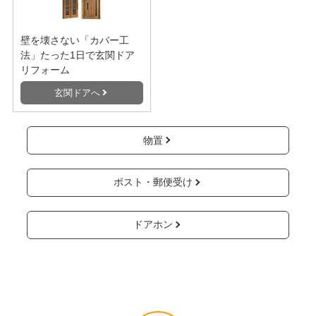
内窓・二重窓を今ある窓に
2階のバルコニー、ベラン
簡単に交換取り付け。スピ
ダに屋根をつけたいならこ
ード施工であっという間に
ちら！
快適空間へ。
バルコニー屋根へ
内窓・二重窓へ
玄関ドア
壁を壊さない「カバー工
法」たった1日で玄関ドア
リフォーム