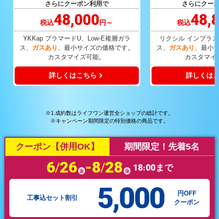
さらにクーポン利用で
さらにクー
48,000
48,
税込
円～
税込
YKKap プラマードU、Low-E複層ガラ
リクシル インプラス
ス、
ガスあり
、最小サイズの価格です。
ス、
ガスあり
、最小
カスタマイズ可能。
カスタマイ
詳しくはこちら
詳しくは
※1.成約数はライフワン運営全ショップの総計です。
※キャンペーン期間限定の特別価格の商品です。
クーポン【併用OK】
期間限定！先着5名
6/26
-8/28
18:00まで
金
金
5,000
円OFF
工事込セット割引
クーポン