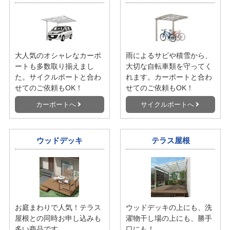
工事内容・対応地域
設置条件
内窓・二重窓 交換・取り替え工事
内窓・二重窓の設置条件はこちら。
内容、ご購入・工事の流れ、対応地
窓枠・住宅の状況により設置できな
域をご案内します。
い場合がございます。
豆知識
内窓・二重窓の知識やメリットなど
をまとめています。
その他のエクステリア商品
カーポート
サイクルポート