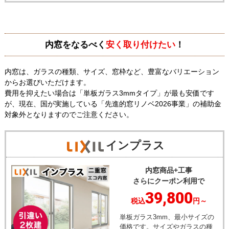
内窓をなるべく
安く取り付けたい
！
内窓は、ガラスの種類、サイズ、窓枠など、豊富なバリエーション
からお選びいただけます。
費用を抑えたい場合は「単板ガラス3mmタイプ」が最も安価です
が、現在、国が実施している「先進的窓リノベ2026事業」の補助金
対象外となりますのでご注意ください。
インプラス
内窓商品+工事
さらにクーポン利用で
39,800
税込
円～
単板ガラス3mm、最小サイズの
価格です。サイズやガラスの種