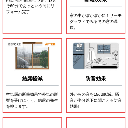
そ60分であっという間にリ
フォーム完了
家の中がぽかぽかに！サーモ
グラフィでみる冬の窓の温
度。
結露軽減
防音効果
空気層の断熱効果で外気の影
外からの音を15dB低減。騒
響を受けにくく、結露の発生
音が半分以下に聞こえる防音
を抑えます。
効果!