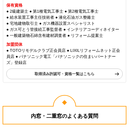
許認可
● 建設業者 兵庫県知事 許可(般-5) 第118677号
● 宅地建物取引業者 国土交通大臣（3）第8668号
保有資格
● 2級建築士
● 第1種電気工事士
● 第2種電気工事士
● 給水装置工事主任技術者
● 液化石油ガス整備士
● 宅地建物取引士
● ガス機器設置スペシャリスト