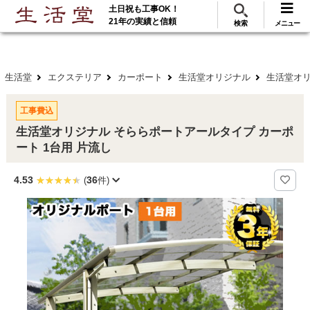
土日祝も工事OK！
288
117
無料見積
ご利用
万･工事実績
万件!
21年の実績と信頼
検索
メニュー
生活堂
エクステリア
カーポート
生活堂オリジナル
生活堂オリ
工事費込
生活堂オリジナル そららポートアールタイプ カーポ
ート 1台用 片流し
4.53
36
(
件)