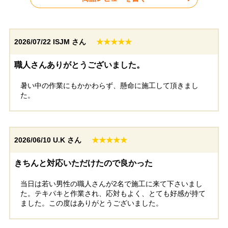
庭でペットを遊ばせる
雨の日の乗り降りが格
際の日よけスペースと
段に楽になりました。
して重宝しています。
子供を乗せる際も濡れ
2026/07/22
ISJM さん
★★★★★
詳細はこちら
詳細はこちら
屋根下に日陰ができる
ずに済むので助かって
ことで、地面の温度上
います。
昇も抑えられているよ
職人さんありがとうございました。
うです。安心して外に
出してあげられるよう
2026年5月設置
2026年5月設置
暑い中の作業にもかかわらず、懸命に施工して頂きまし
になりました。
た。
生活堂オリジナルそららポー
生活堂オリジナルそららポー
トR(ラウ…
トR(ラウ…
滋賀県大津市
| 工事満足
埼玉県桶川市
| 工事満足
度：
★★★★★
度：
★★★★★
2026/06/10
U.K さん
★★★★★
きちんと対応いただけたので良かった
当日は若い男性の職人さんが2名で施工に来て下さいまし
すっきりしたシンプル
熱線をカットしつつ光
た。テキパキと作業され、応対もよく、とても好感が持て
なデザインなので、玄
は通す屋根材にしたの
ました。この度はありがとうございました。
関前に設置しても圧迫
で、車庫下が暗くなり
詳細はこちら
詳細はこちら
感がありません。良い
すぎず明るい印象のま
選択ができました。
ま快適になりました。