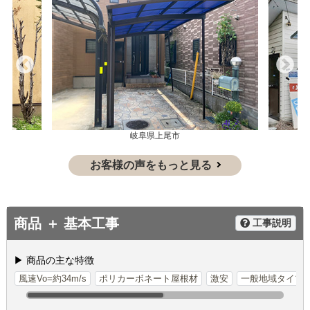
岐阜県上尾市
お客様の声をもっと見る
商品 ＋ 基本工事
工事説明
▶ 商品の主な特徴
風速Vo=約34m/s
ポリカーボネート屋根材
激安
一般地域タイプ（