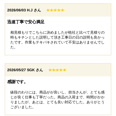
遮光性と採光性のバラ
ンスが良く、見た目も
2026/06/03
H.J さん
★★★★★
スッキリしていて大変
工事実績をもっと見る
満足しています。
迅速丁寧で安心満足
相見積もりでこちらに決めましたが他社と比べて見積りの
時もキチンとした説明して頂き工事日の日の説明も良かっ
たです。作業もテキパキされていて不安はありませんでし
た。
2026/05/27
SGK さん
★★★★★
感謝です。
値段のわりには、商品がが良いし、担当さんが、とても感
じが良く仕事も丁寧だった。商品の入荷まで、時間がかか
りましたが、あとは、とても良い対応でした。ありがとう
ございました。