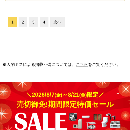
1
2
3
4
次へ
※人的ミスによる掲載不備については、
こちら
をご覧ください。
＼2026/8/7
～8/21
限定／
(金)
(金)
売切御免!期間限定特価セール