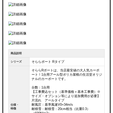
商品説明
そららポート Rタイプ
シリーズ
そららRポートは、当店最安値の大人気カーポ
ート！1台用アール型ポリカ屋根の生活堂オリジ
ナルのカーポートです。
台数：1台用
【工事費込セット（基準価格＋基本工事費）※
サイズ・オプション等により追加費用が必要】
片流れ アールタイプ
耐風圧：基準風速V0=34m/s
仕様・
特徴
耐積雪：耐積雪：20cm相当（比重0.3）