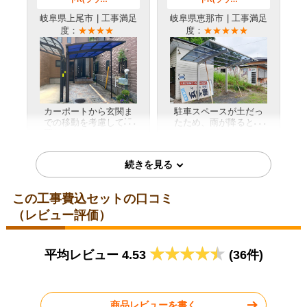
そう。
（ご本人様より）
岐阜県上尾市
| 工事満足
岐阜県恵那市
| 工事満足
度：
★★★★
度：
★★★★★
5
4
★★★★★
★★★★☆
工事満足度
受注満足度
お客様の声をもっと見る
カーポートから玄関ま
駐車スペースが土だっ
での移動を考慮して設
たため、雨が降るとぬ
置してもらいました。
かるんでストレスでし
詳細はこちら
詳細はこちら
雨の日も玄関まで移動
た。カーポートを設置
しやすくなり、以前よ
したことで、とても快
り快適に出入りできる
適になりました。
ようになりました。
2026年6月設置
2026年5月設置
この工事費込セットの口コミ
生活堂オリジナルそららポー
生活堂オリジナルそららポー
（レビュー評価）
トR(ラウ…
トR(ラウ…
佐賀県小城市
| 工事満足
兵庫県明石市
| 工事満足
平均レビュー 4.53
(36件)
度：
★★★★
度：
★★★★
商品レビューを書く