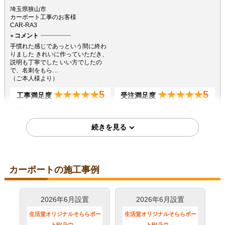
埼玉県狭山市
カーポート工事のお客様
CAR-RA3
コメント
手慣れた感じであっという間に終わ
りました きれいに作っていただき、
説明も丁寧でした いい方でしたの
で、名刺をもら…
（ご本人様より）
5
5
★★★★★
★★★★★
工事満足度
受注満足度
購入の決め手
商品選定がしやすかった
価格が安かった
レビューの評価が良かった
カーポートの施工事例
2022年6月14日
2026年6月設置
2026年6月設置
コメント
価格と機能性のバランスが良い商
生活堂オリジナルそららポー
生活堂オリジナルそららポー
品。車の駐車以外にも色々活用でき
トR(ラウ…
トR(ラウ…