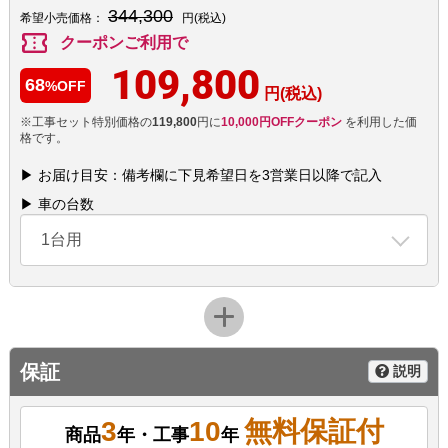
344,300
希望小売価格：
円(税込)
confirmation_number
クーポンご利用で
109,800
68
%OFF
円(税込)
※工事セット特別価格の
119,800
円に
10,000円OFFクーポン
を利用した価
格です。
▶ お届け目安：備考欄に下見希望日を3営業日以降で記入
▶ 車の台数
1台用
保証
説明
3
10
無料保証付
商品
年・工事
年