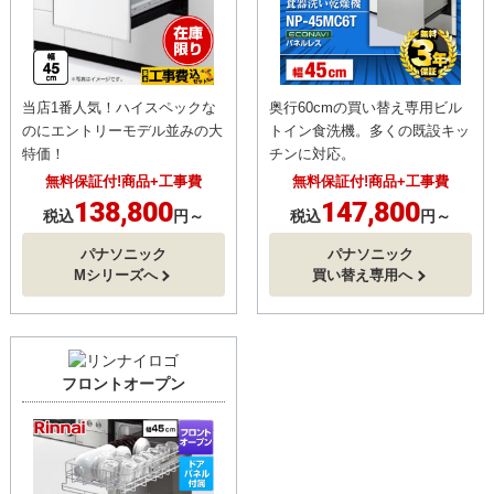
当店1番人気！ハイスペックな
奥行60cmの買い替え専用ビル
のにエントリーモデル並みの大
トイン食洗機。多くの既設キッ
特価！
チンに対応。
無料保証付!商品+工事費
無料保証付!商品+工事費
138,800
147,800
税込
円～
税込
円～
パナソニック
パナソニック
Mシリーズへ
買い替え専用へ
フロントオープン