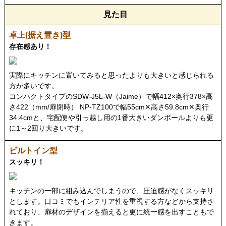
見た目
存在感あり！
実際にキッチンに置いてみると思ったよりも大きいと感じられる
方が多いです。
コンパクトタイプのSDW-J5L-W（Jaime）で幅412×奥行378×高
さ422（mm/扉閉時） NP-TZ100で幅55cm✕高さ59.8cm✕奥行
34.4cmと、宅配便や引っ越し用の1番大きいダンボールよりも更
に1～2回り大きいです。
スッキリ！
キッチンの一部に組み込んでしまうので、圧迫感がなくスッキリ
とします。口コミでもインテリア性を重視する方などから支持さ
れており、扉材のデザインを揃えると更に統一感を出すこともで
きます。