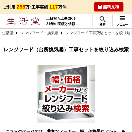
288
117
無料見積
ご利用
万･工事実績
万件!
土日祝も工事OK！
21年の実績と信頼
検索
メニュー
生活堂
レンジフード・換気扇
レンジフード工事費込セットを絞り込
レンジフード（台所換気扇）工事セットを絞り込み検索
こちらのページでは、豊富なメーカー、幅、価格帯などから、あ