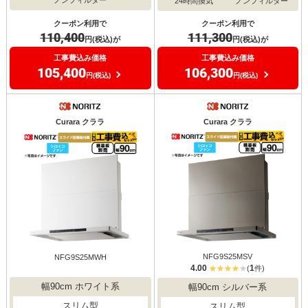
ノンフィルター
24時間換気
ノンフィルター
クーポン利用で
クーポン利用で
110,400
111,300
円(税込)が
円(税込)が
工事費込み価格
工事費込み価格
105,400
106,300
円(税込)
円(税込)
Curara クララ
Curara クララ
NFG9S25MSV
NFG9S25MWH
4.00
1
(
件)
幅90cm ホワイト系
幅90cm シルバー系
スリム型
スリム型