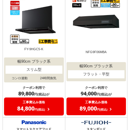
FY-9HGC5-K
NFG9F06MBA
幅90cm ブラック系
幅90cm ブラック系
スリム型
フラット・平型
コンロ連動
24時間換気
クーポン利用で
クーポン利用で
94,000
89,800
円(税込)が
円(税込)が
工事費込み価格
工事費込み価格
89,000
84,800
円(税込)
円(税込)
スマートスクエアフード
スタンダード