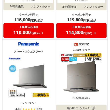
24時間換気
ノンフィルター
24時間換気
ノンフィルター
クーポン利用で
クーポン利用で
115,000
119,800
円(税込)が
円(税込)が
工事費込み価格
工事費込み価格
110,000
114,800
円(税込)
円(税込)
Curara クララ
スマートスクエアフード
NFG9S26MSV
FY-9HZC5-S
幅90cm シルバー系
4.83
6
(
件)