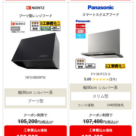
スマートスクエアフード
ブーツ型レンジフード
FY-9HTC5-S
NFG9B08PSI
5.00
1
(
件)
幅90cm シルバー系
幅90cm シルバー系
スリム型
ブーツ型
コンロ連動
24時間換気
クーポン利用で
クーポン利用で
105,200
107,400
円(税込)が
円(税込)が
工事費込み価格
工事費込み価格