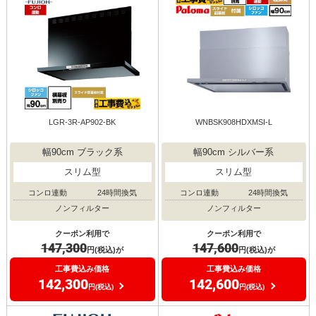
円(税込)が
円(税込)が
工事費込み価格
工事費込み価格
134,900
141,300
円(税込)
円(税込)
LGRシリーズ クリーンフード
WNBS-Hタイプ
LGR-3R-AP902-BK
WNBSK908HDXMSI-L
幅90cm ブラック系
幅90cm シルバー系
スリム型
スリム型
コンロ連動
24時間換気
コンロ連動
24時間換気
ノンフィルター
ノンフィルター