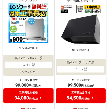
シロッコファン
ブーツ型レンジフード
NFG9S20MSI-R
NFG9B08PBA
幅90cm シルバー系
幅90cm ブラック系
スリム型
ブーツ型
ノンフィルター
クーポン利用で
クーポン利用で
99,500
99,000
円(税込)が
円(税込)が
工事費込み価格
工事費込み価格
94,500
94,000
円(税込)
円(税込)