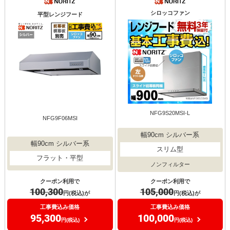
シロッコファン
平型レンジフード
NFG9S20MSI-L
NFG9F06MSI
幅90cm シルバー系
幅90cm シルバー系
スリム型
フラット・平型
ノンフィルター
クーポン利用で
クーポン利用で
100,300
105,000
円(税込)が
円(税込)が
工事費込み価格
工事費込み価格
95,300
100,000
円(税込)
円(税込)