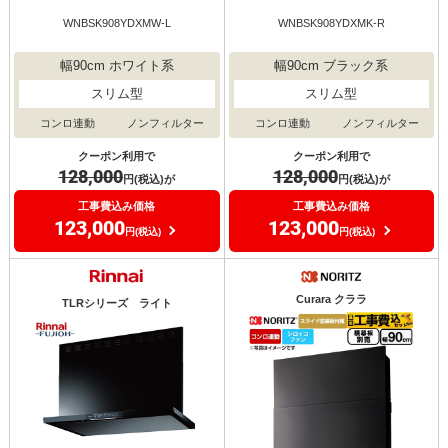
WNBSK908YDXMW-L
WNBSK908YDXMK-R
幅90cm ホワイト系
幅90cm ブラック系
スリム型
スリム型
コンロ連動
ノンフィルター
コンロ連動
ノンフィルター
クーポン利用で
クーポン利用で
128,000
128,000
円(税込)が
円(税込)が
工事費込み価格
工事費込み価格
123,000
123,000
円(税込)
円(税込)
Curara クララ
TLRシリーズ ライト