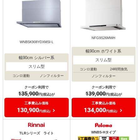
NFG9S26MWH
WNBSK908YDXMSI-L
幅90cm ホワイト系
幅90cm シルバー系
スリム型
スリム型
コンロ連動
24時間換気
コンロ連動
ノンフィルター
ノンフィルター
クーポン利用で
クーポン利用で
135,900
139,000
円(税込)が
円(税込)が
工事費込み価格
工事費込み価格
130,900
134,000
円(税込)
円(税込)
WNBS-Hタイプ
TLRシリーズ ライト