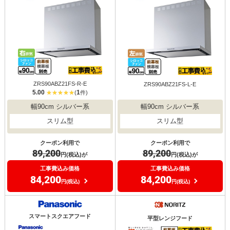
ZRS90ABZ21FS-R-E
ZRS90ABZ21FS-L-E
5.00
1
(
件)
幅90cm シルバー系
幅90cm シルバー系
スリム型
スリム型
クーポン利用で
クーポン利用で
89,200
89,200
円(税込)が
円(税込)が
工事費込み価格
工事費込み価格
84,200
84,200
円(税込)
円(税込)
スマートスクエアフード
平型レンジフード