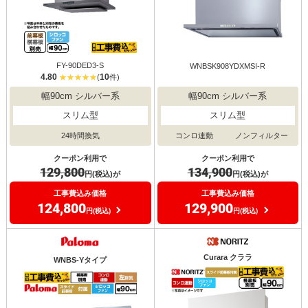
FY-90DED3-S
WNBSK908YDXMSI-R
4.80
10
(
件)
幅90cm シルバー系
幅90cm シルバー系
スリム型
スリム型
コンロ連動
ノンフィルター
24時間換気
クーポン利用で
クーポン利用で
134,900
129,800
円(税込)が
円(税込)が
工事費込み価格
工事費込み価格
129,900
124,800
円(税込)
円(税込)
Curara クララ
WNBS-Yタイプ