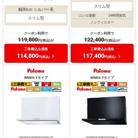
スリム型
幅90cm シルバー系
コンロ連動
24時間換気
スリム型
ノンフィルター
クーポン利用で
クーポン利用で
119,800
122,400
円(税込)が
円(税込)が
工事費込み価格
工事費込み価格
114,800
117,400
円(税込)
円(税込)
WNBS-Yタイプ
WNBS-Yタイプ
WNBSK908YDXMW-R
WNBSK908YDXMK-L