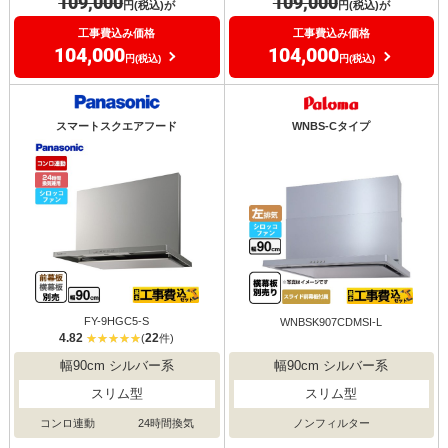
109,000
109,000
円(税込)が
円(税込)が
工事費込み価格
工事費込み価格
104,000
104,000
円(税込)
円(税込)
スマートスクエアフード
WNBS-Cタイプ
FY-9HGC5-S
WNBSK907CDMSI-L
4.82
22
(
件)
幅90cm シルバー系
幅90cm シルバー系
スリム型
スリム型
ノンフィルター
コンロ連動
24時間換気