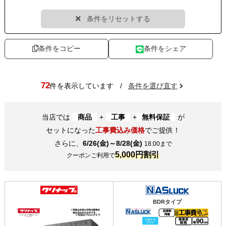
条件をリセットする
条件をコピー
条件をシェア
72
件を表示しています
/
条件を選び直す
当店では
商品
+
工事
+
無料保証
が
セットになった
工事費込み価格
でご提供！
さらに、
6/26(金)～8/28(金)
18:00まで
5,000円割引
クーポンご利用で
BDRタイプ