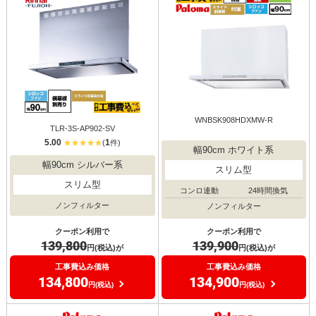
WNBSK908HDXMW-R
TLR-3S-AP902-SV
5.00
1
(
件)
幅90cm ホワイト系
幅90cm シルバー系
スリム型
スリム型
コンロ連動
24時間換気
ノンフィルター
ノンフィルター
クーポン利用で
クーポン利用で
139,800
139,900
円(税込)が
円(税込)が
工事費込み価格
工事費込み価格
134,800
134,900
円(税込)
円(税込)