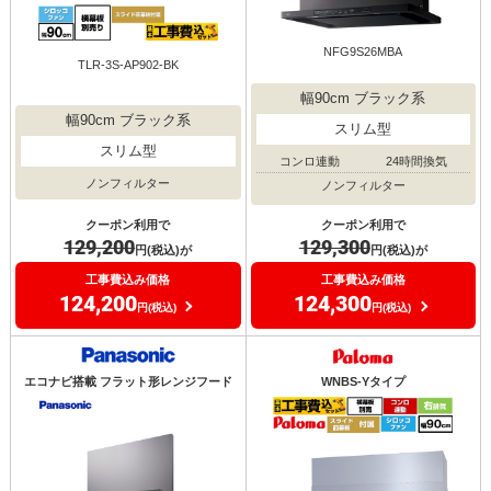
NFG9S26MBA
TLR-3S-AP902-BK
幅90cm ブラック系
幅90cm ブラック系
スリム型
スリム型
コンロ連動
24時間換気
ノンフィルター
ノンフィルター
クーポン利用で
クーポン利用で
129,200
129,300
円(税込)が
円(税込)が
工事費込み価格
工事費込み価格
124,200
124,300
円(税込)
円(税込)
エコナビ搭載 フラット形レンジフード
WNBS-Yタイプ