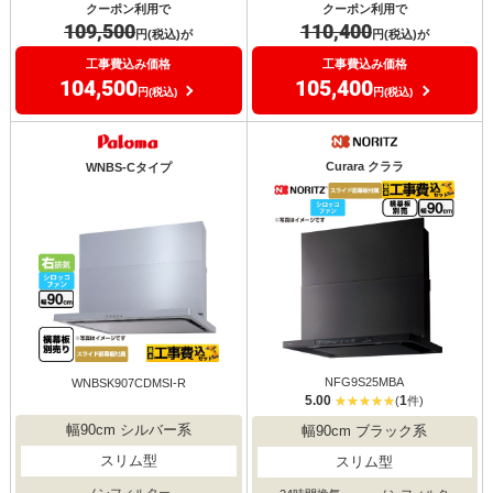
クーポン利用で
クーポン利用で
110,400
109,500
円(税込)が
円(税込)が
工事費込み価格
工事費込み価格
105,400
104,500
円(税込)
円(税込)
Curara クララ
WNBS-Cタイプ
NFG9S25MBA
WNBSK907CDMSI-R
5.00
1
(
件)
幅90cm シルバー系
幅90cm ブラック系
スリム型
スリム型