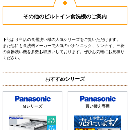
2026年7月30日
2026年7月29日
パナソニック 食器洗い乾燥機
パナソニック 食器洗い乾燥機
その他のビルトイン食洗機のご案内
NP-45MD9S
NP-45BD1S
下記より当店の食器洗い機の人気シリーズをご覧いただけます。
また他にも食洗機メーカーで人気のパナソニック、リンナイ、三菱
の食器洗い機を多数お取扱いしております。ぜひお気軽にお見積り
ください。
愛知県名古屋市
東京都葛飾区
工事実績をもっと見る
おすすめシリーズ
Mシリーズ
買い替え専用