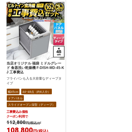
当店オリジナル 福袋 ミドルグレー
ド 食器洗い乾燥機 F-DISH-MD-45-K
J 工事費込
フライパンも入る大容量なディープタ
イプ
幅45cm
44~48点（約6人分）
ドアパネル
スライドオープン深型（ディープ）
工事費込み価格
クーポン利用で
112,800
円(税込)が
108,800
円(税込)