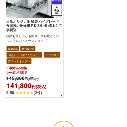
当店オリジナル 福袋 ハイグレード
食器洗い乾燥機 F-DISH-HI-45-KJ 工
事費込
収納も取り出しも簡単。大容量がうれ
しいフロントオープンタイプ
幅45cm
奥行60cm
50点以上（約7人分以上）
ドアパネル
フロントオープン
工事費込み価格
クーポン利用で
145,800
円(税込)が
141,800
円(税込)
4.50
2
(
件)