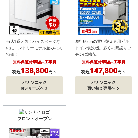
当店1番人気！ハイスペックな
奥行60cmの買い替え専用ビル
のにエントリーモデル並みの大
トイン食洗機。多くの既設キッ
特価！
チンに対応。
無料保証付!商品+工事費
無料保証付!商品+工事費
138,800
147,800
税込
円～
税込
円～
パナソニック
パナソニック
Mシリーズへ
買い替え専用へ
フロントオープン