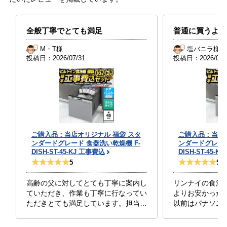
全般丁寧でとても満足
普通に買うより
M・T様
塩バニラ様
投稿日：
2026/07/31
投稿日：
2026/07/
ご購入品：当店オリジナル 福袋 スタ
ご購入品：当店オ
ンダードグレード 食器洗い乾燥機 F-
ンダードグレード
DISH-ST-45-KJ 工事費込
DISH-ST-45-
5
5
高齢の父に対してとても丁寧に案内し
リンナイの食洗
ていただき、作業も丁寧に行なってい
よりお安かった
ただきとても満足しています。担当…
以前はパナソニ