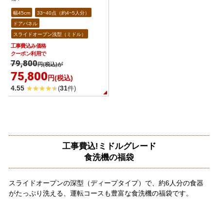
幅45cm
33~40点（約4~5人分）
ドアパネル
スライドオープン浅型（ミドル）
工事費込み価格
クーポン利用で
79,800
円(税込)が
75,800
円(税込)
4.55
31
(
件)
工事費込!ミドルグレード
食洗機の福袋
スライドオープンの深型（ディープタイプ）で、約6人分の食器
がたっぷり洗える、運転コースも豊富な食洗機の福袋です。