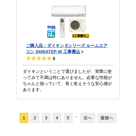
ご購入品：ダイキン Eシリーズ ルームエア
コン S406ATEP-W 工事費込
5
ダイキンということで選びましたが、実際に使
ってみて不満は特にありません。必要な性能が
ちゃんと揃っていて、長く使えそうな安心感が
あります。
...
1
2
3
4
5
次へ
最後へ