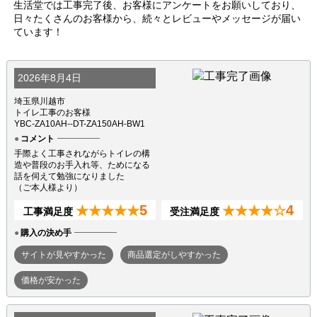
生活堂では工事完了後、お客様にアンケートをお願いしており、
日々たくさんのお客様から、続々とレビューやメッセージが届い
ています！
2026年8月4日
埼玉県川越市
トイレ工事のお客様
YBC-ZA10AH--DT-ZA150AH-BW1
コメント
手際よく工事されながらトイレの構
造や普段のお手入れ等、ためになる
話を伺えて勉強になりました
（ご本人様より）
5
4
★★★★★
★★★★☆
工事満足度
受注満足度
購入の決め手
サイトが見やすかった
商品選定がしやすかった
価格が安かった