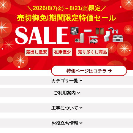
＼2026/8/7
～8/21
限定／
(金)
(金)
2026年7月30日
2026年7月30日
売切御免!期間限定特価セール
TOTO トイレ CES9710-NW1
パナソニック トイレ TSET-
AS1-WHI
蔵出し激安
在庫僅少
売り尽くし商品
愛知県名古屋市
特価ページはコチラ
愛知県名古屋市
カテゴリ一覧
工事実績をもっと見る
ご利用案内
工事について
お役立ち情報