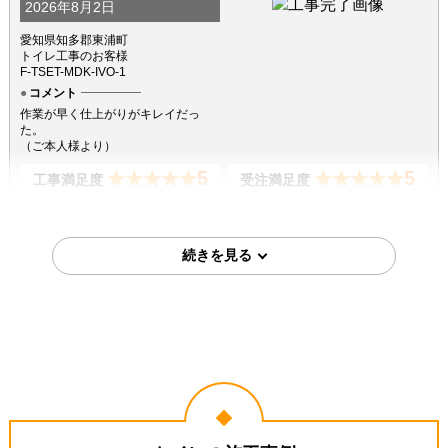
2026年8月2日
愛知県知多郡東浦町
トイレ工事のお客様
F-TSET-MDK-IVO-1
コメント
作業が早く仕上がりがキレイだっ
た。
（ご本人様より）
5
5
★★★★★
★★★★★
工事満足度
受注満足度
購入の決め手
商品選定がしやすかった
価格が安かった
2026年7月18日
埼玉県越谷市
トイレ工事のお客様
XCH1601WS
コメント
凄くスムーズに作業してくださり助
かりました。 取り付け前の説明や終
了してからの説明もわかりやすかっ