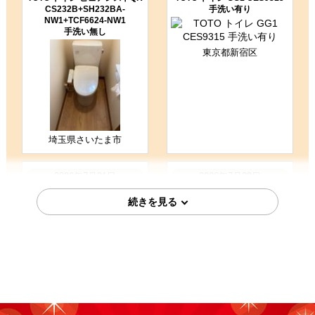
CS232B+SH232BA-
手洗い有り
NW1+TCF6624-NW1
手洗い無し
東京都新宿区
埼玉県さいたま市
2026年7月31日
2026年7月30日
LIXIL トイレ TSET-LC1-IVO-1
LIXIL トイレ F-TSET-STK-IVO-
1-R
東京都江戸川区
福岡県福岡市