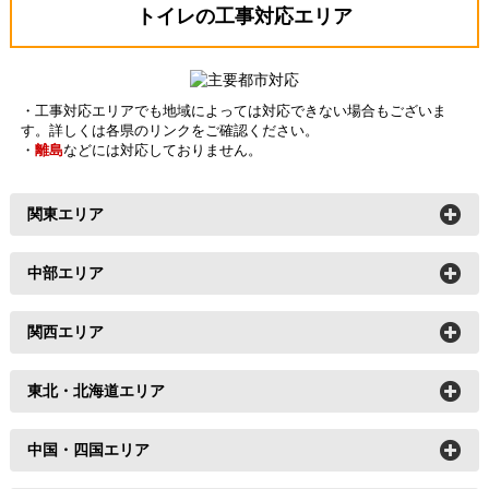
トイレの工事対応エリア
・工事対応エリアでも地域によっては対応できない場合もございま
す。詳しくは各県のリンクをご確認ください。
・
離島
などには対応しておりません。
関東エリア
東京
神奈川
埼玉
千葉
中部エリア
茨城
栃木
群馬
愛知
岐阜
静岡
三重
関西エリア
富山
山梨
長野
新潟
大阪
兵庫
京都
滋賀
福井
石川
東北・北海道エリア
和歌山
奈良
青森
岩手
秋田
宮城
中国・四国エリア
山形
福島
北海道