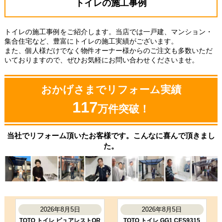
トイレの施工事例
たです。
（ご本人様より）
5
4
★★★★★
★★★★☆
工事満足度
受注満足度
トイレの施工事例をご紹介します。当店では一戸建、マンション・
集合住宅など、豊富にトイレの施工実績がございます。
購入の決め手
また、個人様だけでなく物件オーナー様からのご注文も多数いただ
サイトが見やすかった
価格が安かった
いておりますので、ぜひお気軽にお問い合わせくださいませ。
おかげさまでリフォーム実績
お客様の声をもっと見る
117
万件突破！
当社でリフォーム頂いたお客様です。こんなに喜んで頂きまし
た。
2026年8月5日
2026年8月5日
TOTO トイレ ピュアレストQR
TOTO トイレ GG1 CES9315