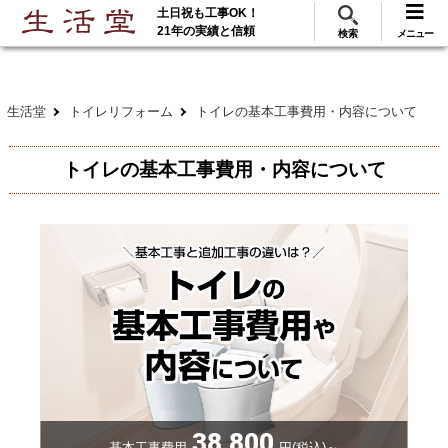
土日祝も工事OK！
288
117
無料見積
ご利用
万･工事実績
万件!
21年の実績と信頼
検索
メニュー
生活堂
トイレリフォーム
トイレの基本工事費用・内容について
トイレの基本工事費用・内容について
38,800
基本工事費用
円(税込)～