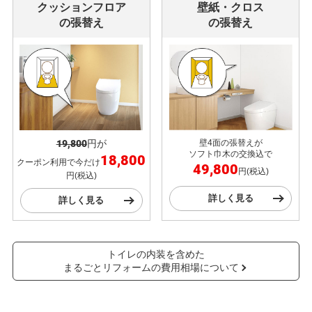
クッションフロア
壁紙・クロス
の張替え
の張替え
19,800
円が
壁4面の張替えが
ソフト巾木の交換込で
18,800
クーポン利用で今だけ
49,800
円(税込)
円(税込)
詳しく見る
詳しく見る
トイレの内装を含めた
まるごとリフォームの費用相場について