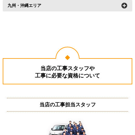
島根
広島
岡山
鳥取
九州・沖縄エリア
徳島
香川
愛媛
山口
福岡
佐賀
長崎
熊本
高知
大分
鹿児島
沖縄
宮崎
当店の工事スタッフや
工事に必要な資格について
当店の工事担当スタッフ