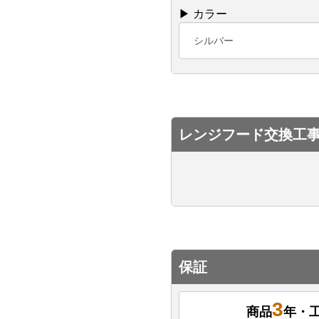
▶ カラー
シルバー
レンジフード交換工
保証
3
商品
年・