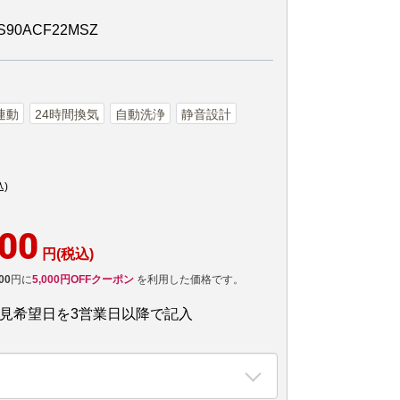
0ACF22MSZ
連動
24時間換気
自動洗浄
静音設計
込)
200
円(税込)
00
円に
5,000円OFFクーポン
を利用した価格です。
下見希望日を3営業日以降で記入