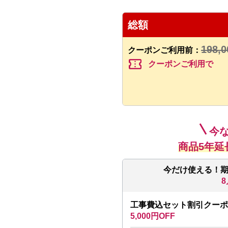
総額
198,0
クーポンご利用前：
confirmation_number
クーポンご利用で
今
商品5年延
今だけ使える！
8
工事費込セット割引クーポ
5,000円OFF