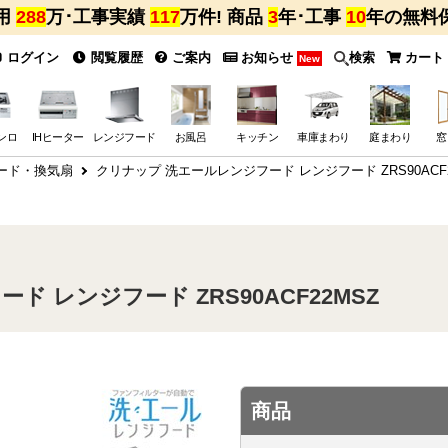
用
288
万･工事実績
117
万件! 商品
3
年･工事
10
年の無料
ログイン
閲覧履歴
ご案内
お知らせ
検索
カート
New
ンロ
IHヒーター
レンジフード
お風呂
キッチン
車庫まわり
庭まわり
窓
ード・換気扇
クリナップ 洗エールレンジフード レンジフード ZRS90ACF
 レンジフード ZRS90ACF22MSZ
商品