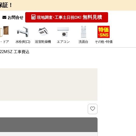
保証！
無料見積
お問合せ
現地調査･工事
土日祝OK!
・ドア
水栓(蛇口)
浴室乾燥機
エアコン
洗面台
その他･特価
22MSZ 工事費込