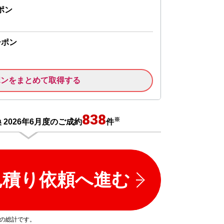
ポン
ーポン
ポンをまとめて取得する
838
※
2026年6月度のご成約
件
見積り依頼へ進む
プの総計です。