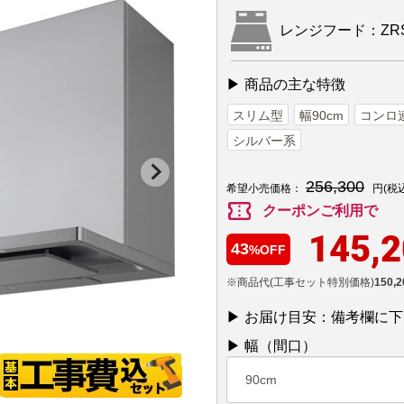
レンジフード：ZRS9
▶ 商品の主な特徴
スリム型
幅90cm
コンロ
シルバー系
256,300
希望小売価格：
円(税
confirmation_number
クーポンご利用で
145,
43
%OFF
※商品代(工事セット特別価格)
150,2
▶ お届け目安：備考欄に
▶ 幅（間口）
90cm