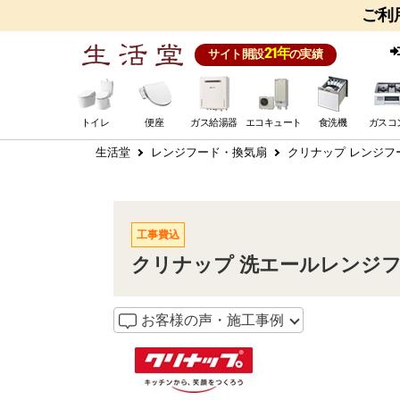
ご利
21年
サイト開設
の実績
トイレ
便座
ガス給湯器
エコキュート
食洗機
ガスコ
生活堂
レンジフード・換気扇
クリナップ レンジフ
工事費込
クリナップ 洗エールレンジフード
お客様の声・施工事例