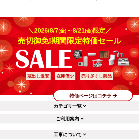
＼2026/8/7
～8/21
限定／
(金)
(金)
売切御免!期間限定特価セール
蔵出し激安
在庫僅少
売り尽くし商品
特価ページはコチラ
カテゴリ一覧
ご利用案内
工事について