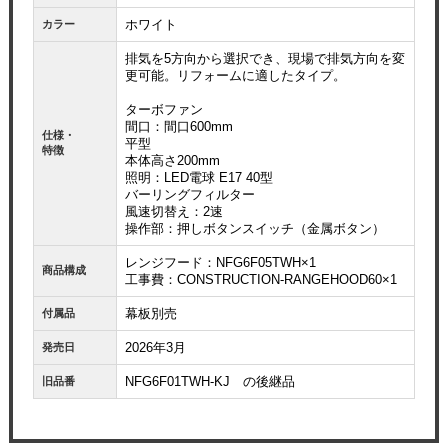
ホワイト
カラー
排気を5方向から選択でき、現場で排気方向を変
更可能。リフォームに適したタイプ。
ターボファン
間口：間口600mm
仕様・
平型
特徴
本体高さ200mm
照明：LED電球 E17 40型
バーリングフィルター
風速切替え：2速
操作部：押しボタンスイッチ（金属ボタン）
レンジフード：NFG6F05TWH×1
商品構成
工事費：CONSTRUCTION-RANGEHOOD60×1
幕板別売
付属品
2026年3月
発売日
NFG6F01TWH-KJ の後継品
旧品番