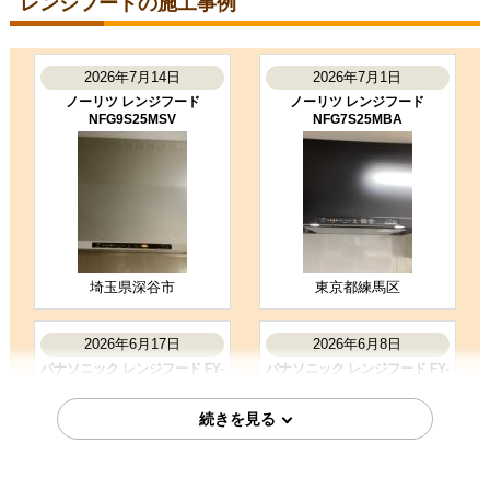
レンジフードの施工事例
福岡県福岡市
レンジフード工事のお客様
FY-9HGC5-K
2026年7月14日
2026年7月1日
コメント
ノーリツ レンジフード
ノーリツ レンジフード
事前にお電話いただき予定より早く
NFG9S25MSV
NFG7S25MBA
施工してもらえました。 お二方とも
とても気持ちの良い方で、施工もキ
ビキビと早く有り難か…
（ご本人様より）
5
4
★★★★★
★★★★☆
工事満足度
受注満足度
購入の決め手
埼玉県深谷市
東京都練馬区
サイトが見やすかった
商品選定がしやすかった
価格が安かった
2026年6月17日
2026年6月8日
パナソニック レンジフード FY-
パナソニック レンジフード FY-
9HZC5-K
6HZC5-S
お客様の声をもっと見る