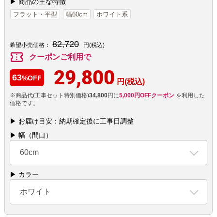
▶ 商品の主な特徴
フラット・平型
幅60cm
ホワイト系
82,720
希望小売価格：
円(税込)
confirmation_number
クーポンご利用で
29,800
63
%OFF
円(税込)
※商品代(工事セット特別価格)
34,800
円に
5,000円OFFクーポン
を利用した
価格です。
▶ お届け目安：納期確定後に工事日調整
▶ 幅（間口）
60cm
▶ カラー
ホワイト