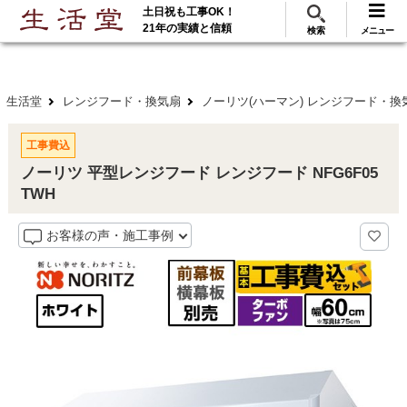
土日祝も工事OK！
288
117
無料見積
ご利用
万･工事実績
万件!
21年の実績と信頼
検索
メニュー
生活堂
レンジフード・換気扇
ノーリツ(ハーマン) レンジフード・換
工事費込
ノーリツ 平型レンジフード レンジフード NFG6F05
TWH
お客様の声・施工事例