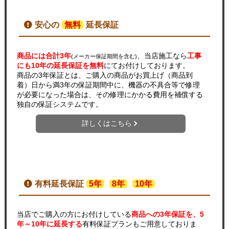
安心の
無料
延長保証
商品には合計3年
、当店施工なら
工事
(メーカー保証期間を含む)
にも10年の延長保証を無料
にてお付けしております。
商品の3年保証とは、ご購入の商品がお買上げ（商品到
着）日から満3年の保証期間中に、機器の不具合等で修理
が必要になった場合は、その修理にかかる費用を補償する
独自の保証システムです。
詳しくはこちら
有料延長保証
5年
8年
10年
当店でご購入の方にお付けしている
商品への3年保証を、5
年～10年に延長する
有料保証プランもご用意しておりま