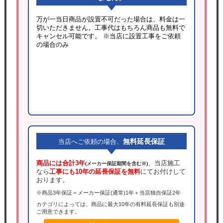
万が一当日商品が設置不可だった場合は、料金は一
切いただきません。工事代はもちろん商品も無料で
キャンセル可能です。
※当店に設置工事をご依頼
の場合のみ
無料延長保証
当店へご依頼の場合、
商品には合計3年
、当店施工
(メーカー保証期間を含む※)
なら
工事にも10年の延長保証を無料
にてお付けして
おります。
※商品3年保証＝メーカー保証(通常)1年＋当店独自保証2年
カテゴリによっては、商品に最大10年の有料延長保証も別途
ご用意できます。