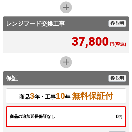
レンジフード交換工事
説明
37,800
円(税込)
保証
説明
3
10
無料保証付
商品
年・工事
年
0
商品の追加延長保証なし
円