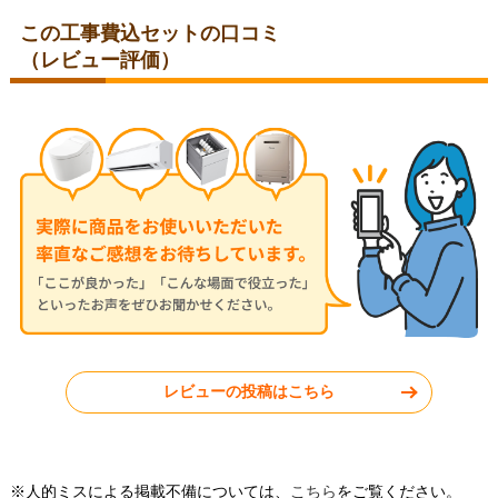
この工事費込セットの口コミ
（レビュー評価）
埼玉県川口市
東京都北区
2026年5月22日
2026年5月19日
ノーリツ レンジフード
パロマ レンジフード
NFG7S25MBA
WNBSK758YDXMW-R
千葉県野田市
千葉県市原市
レビューの投稿はこちら
工事実績をもっと見る
※人的ミスによる掲載不備については、
こちら
をご覧ください。