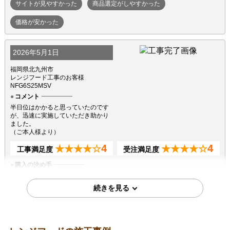
サイトが見やすかった
商品選定がしやすかった
価格が安かった
2026年5月1日
福岡県北九州市
レンジフード工事のお客様
NFG6S25MSV
コメント
半日位はかかると思っていたのです
が、迅速に実施していただき助かり
ました。
（ご本人様より）
4
4
★★★★☆
★★★★☆
工事満足度
受注満足度
購入の決め手
サイトが見やすかった
商品選定がしやすかった
在庫があった
2026年3月14日