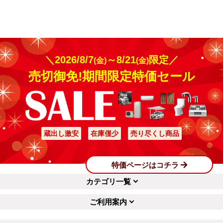
＼2026/8/7
～8/21
限定／
(金)
(金)
売切御免!期間限定特価セール
蔵出し激安
在庫僅少
売り尽くし商品
特価ページはコチラ
カテゴリ一覧
ご利用案内