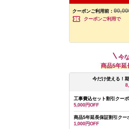
90,00
クーポンご利用前：
confirmation_number
クーポンご利用で
今
商品5年延
今だけ使える！
8
工事費込セット割引クーポ
5,000円OFF
商品5年延長保証割引クー
1,000円OFF