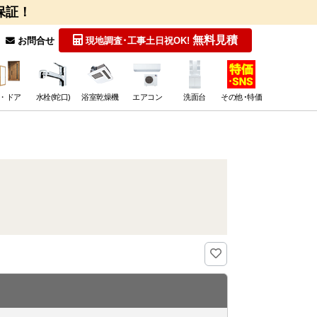
保証！
無料見積
お問合せ
現地調査･工事
土日祝OK!
・ドア
水栓(蛇口)
浴室乾燥機
エアコン
洗面台
その他･特価