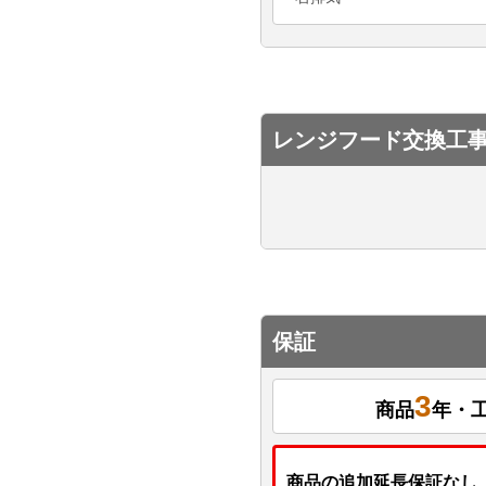
レンジフード交換工
保証
3
商品
年・
商品の追加延長保証なし