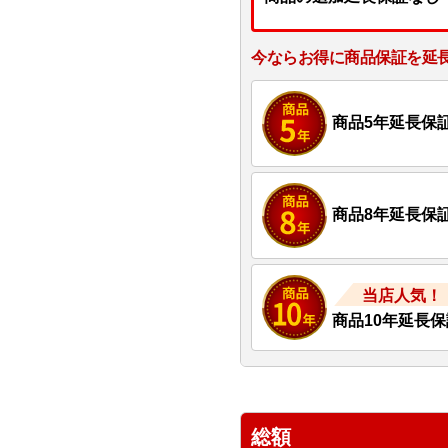
今ならお得に商品保証を延
商品5年延長保
商品8年延長保
当店人気！
商品10年延長保
総額