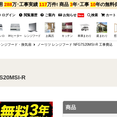
用
288
万･工事実績
117
万件! 商品
3
年･工事
10
年の無料
ログイン
閲覧履歴
ご案内
お知らせ
検索
カート
New
ンロ
IHヒーター
レンジフード
お風呂
キッチン
車庫まわり
庭まわり
窓
 レンジフード・換気扇
ノーリツ レンジフード NFG7S20MSI-R 工事費込
0MSI-R
商品