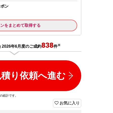
ーポン
ポンをまとめて取得する
838
※
2026年6月度のご成約
件
見積り依頼へ進む
プの総計です。
お気に入り