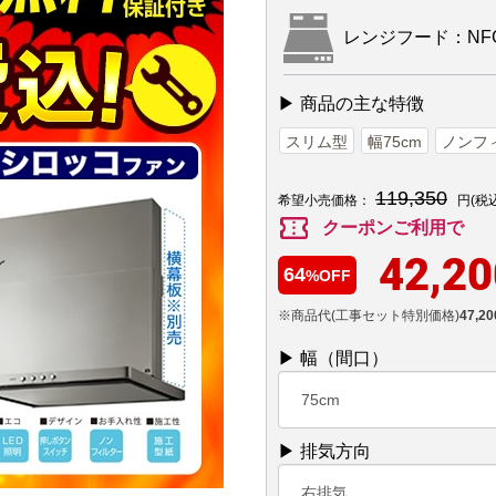
レンジフード：NFG7
▶ 商品の主な特徴
スリム型
幅75cm
ノンフ
119,350
希望小売価格：
円(税
confirmation_number
クーポンご利用で
42,20
64
%OFF
※商品代(工事セット特別価格)
47,20
▶ 幅（間口）
75cm
▶ 排気方向
右排気