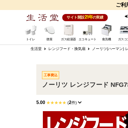
ご利
21年
サイト開設
の実績
トイレ
便座
ガス給湯器
エコキュート
食洗機
ガスコ
生活堂
レンジフード・換気扇
ノーリツ(ハーマン)
工事費込
ノーリツ レンジフード NFG7S2
5.00
2
(
件)