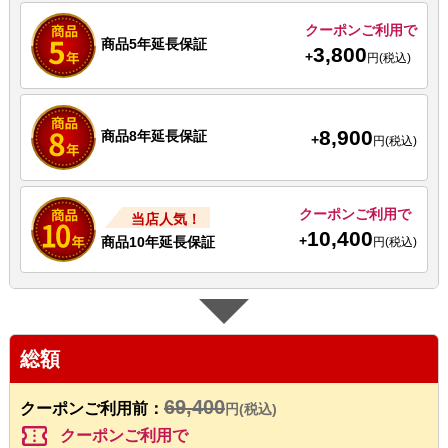
クーポンご利用で
商品5年延長保証
3,800
+
円(税込)
8,900
商品8年延長保証
+
円(税込)
クーポンご利用で
当店人気！
10,400
+
商品10年延長保証
円(税込)
総額
69,400
クーポンご利用前：
円(税込)
confirmation_number
クーポンご利用で