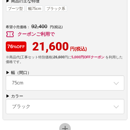
▶ 商品の主な特徴
ブーツ型
幅75cm
ブラック系
92,400
希望小売価格：
円(税込)
confirmation_number
クーポンご利用で
21,600
76
%OFF
円(税込)
※商品代(工事セット特別価格)
26,600
円に
5,000円OFFクーポン
を利用した
価格です。
▶ 幅（間口）
75cm
▶ カラー
ブラック