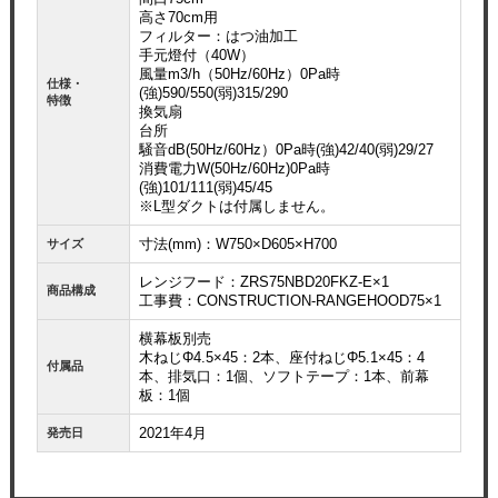
高さ70cm用
フィルター：はつ油加工
手元燈付（40W）
風量m3/h（50Hz/60Hz）0Pa時
仕様・
(強)590/550(弱)315/290
特徴
換気扇
台所
騒音dB(50Hz/60Hz）0Pa時(強)42/40(弱)29/27
消費電力W(50Hz/60Hz)0Pa時
(強)101/111(弱)45/45
※L型ダクトは付属しません。
寸法(mm)：W750×D605×H700
サイズ
レンジフード：ZRS75NBD20FKZ-E×1
商品構成
工事費：CONSTRUCTION-RANGEHOOD75×1
横幕板別売
木ねじΦ4.5×45：2本、座付ねじΦ5.1×45：4
付属品
本、排気口：1個、ソフトテープ：1本、前幕
板：1個
2021年4月
発売日