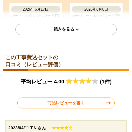
サイトが見やすかった
商品選定がしやすかった
2026年6月17日
2026年6月8日
在庫があった
パナソニック レンジフード FY-
パナソニック レンジフード FY-
9HZC5-K
6HZC5-S
お客様の声をもっと見る
この工事費込セットの
口コミ（レビュー評価）
埼玉県川口市
東京都北区
平均レビュー 4.00
(1件)
2026年5月22日
2026年5月19日
ノーリツ レンジフード
パロマ レンジフード
NFG7S25MBA
WNBSK758YDXMW-R
商品レビューを書く
2023/04/11
T.N さん
★★★★☆