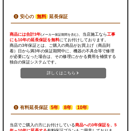
安心の
無料
延長保証
商品には合計3年
、当店施工なら
工事
(メーカー保証期間を含む)
にも10年の延長保証を無料
にてお付けしております。
商品の3年保証とは、ご購入の商品がお買上げ（商品到
着）日から満3年の保証期間中に、機器の不具合等で修理
が必要になった場合は、その修理にかかる費用を補償する
独自の保証システムです。
詳しくはこちら
有料延長保証
5年
8年
10年
当店でご購入の方にお付けしている
商品への3年保証を、5
年～10年に延長する
有料保証プランもご用意しておりま