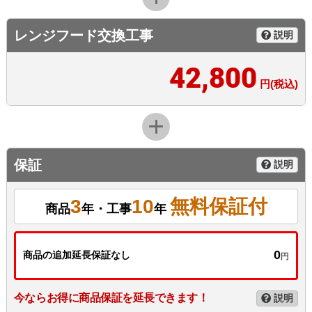
レンジフード交換工事
説明
42,800
円(税込)
保証
説明
3
10
無料保証付
商品
年・工事
年
0
商品の追加延長保証なし
円
今ならお得に商品保証を延長できます！
説明