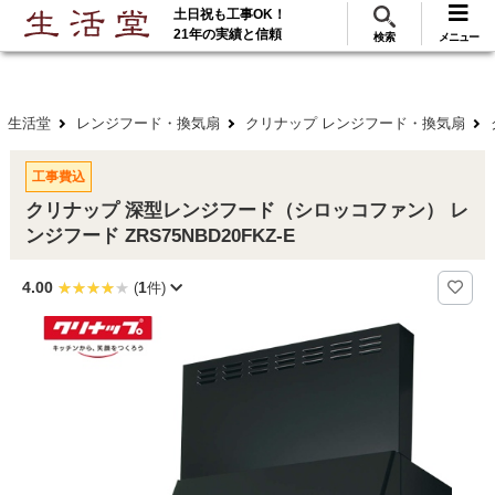
土日祝も工事OK！
288
117
無料見積
ご利用
万･工事実績
万件!
21年の実績と信頼
検索
メニュー
生活堂
レンジフード・換気扇
クリナップ レンジフード・換気扇
工事費込
クリナップ 深型レンジフード（シロッコファン） レ
ンジフード ZRS75NBD20FKZ-E
4.00
1
(
件)