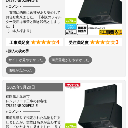
ZRS75NBD20FKZ-E
コメント
質問に的確に返答があり安心して
お任せ出来ました。 【市販のフィル
ター使用は厳禁と聞き啞然としまし
た。】
（ご本人様より）
4
3
★★★★☆
★★★☆☆
工事満足度
受注満足度
購入の決め手
サイトが見やすかった
商品選定がしやすかった
価格が安かった
2025年9月28日
福岡県北九州市
レンジフード工事のお客様
ZRS75NBD20FKZ-E
コメント
事前見積りで指定された品物を注文
しましたが、実際は高さが合わず苦
戦していたように見えました。 見て