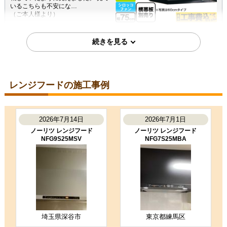
いるこちらも不安にな…
（ご本人様より）
4
4
★★★★☆
★★★★☆
工事満足度
受注満足度
購入の決め手
価格が安かった
レビューの評価が良かった
レンジフードの施工事例
2023年1月1日
大阪府大阪市
2026年7月14日
2026年7月1日
レンジフード工事のお客様
ZRS75NBD20FKZ-E
ノーリツ レンジフード
ノーリツ レンジフード
NFG9S25MSV
NFG7S25MBA
コメント
見積もり確定までに現物確認があ
り、御社以外の業者の施工に手抜き
がある点を非常に丁寧に見ていただ
けました。 また、工事日…
（ご本人様より）
5
5
★★★★★
★★★★★
工事満足度
受注満足度
埼玉県深谷市
東京都練馬区
購入の決め手