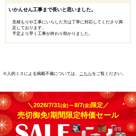
千葉県野田市
千葉県市原市
いかんせん工事まで長いと思いました。
見積もりや工事にいらした方は丁寧に対応してくださり満
工事実績をもっと見る
足しております。
予定より早く工事が終わり助かりました。
※人的ミスによる掲載不備については、
こちら
をご覧ください。
＼2026/7/31
～8/7
限定／
(金)
(金)
売切御免!期間限定特価セール