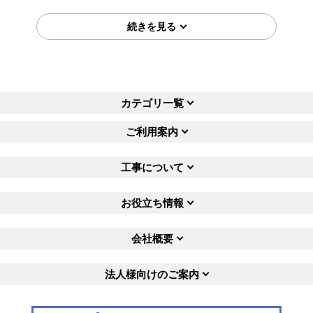
購入の決め手
価格が安かった
2026年4月22日
埼玉県戸田市
浴室換気乾燥暖房器工事のお客様
カテゴリ一覧
BS-133HM-CX-1
コメント
ご利用案内
事前に到着時間をお知らせくださっ
たので、安心感がありました。ま
た、施工もスムーズに行って下さ
工事について
り、早く終わったので助かりま…
（ご本人様より）
お役立ち情報
5
5
★★★★★
★★★★★
工事満足度
受注満足度
購入の決め手
会社概要
サイトが見やすかった
商品選定がしやすかった
法人様向けのご案内
価格が安かった