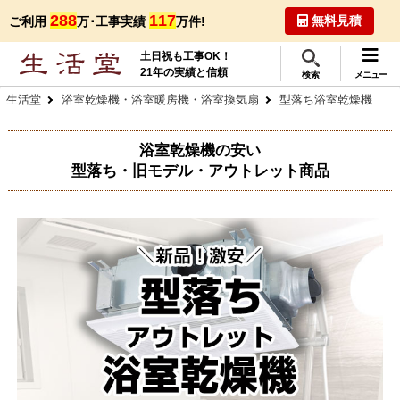
288
117
無料見積
ご利用
万･工事実績
万件!
土日祝も工事OK！
21年の実績と信頼
検索
メニュー
生活堂
浴室乾燥機・浴室暖房機・浴室換気扇
型落ち浴室乾燥機
浴室乾燥機の安い
型落ち・旧モデル・アウトレット商品