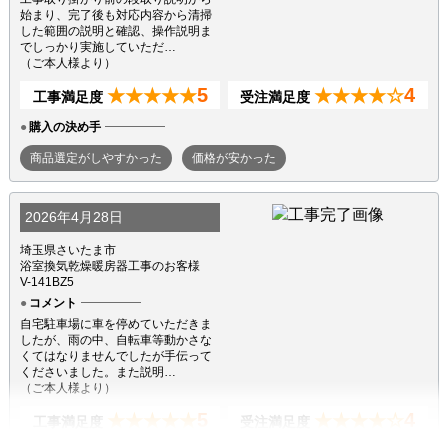
始まり、完了後も対応内容から清掃
した範囲の説明と確認、操作説明ま
でしっかり実施していただ…
（ご本人様より）
5
4
★★★★★
★★★★☆
工事満足度
受注満足度
購入の決め手
商品選定がしやすかった
価格が安かった
2026年4月28日
埼玉県さいたま市
浴室換気乾燥暖房器工事のお客様
V-141BZ5
コメント
自宅駐車場に車を停めていただきま
したが、雨の中、自転車等動かさな
くてはなりませんでしたが手伝って
くださいました。また説明…
（ご本人様より）
5
4
★★★★★
★★★★☆
工事満足度
受注満足度