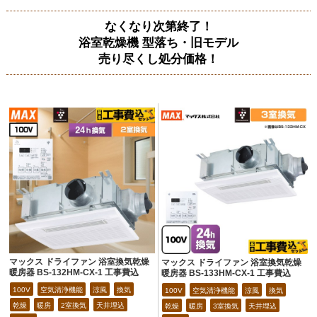
なくなり次第終了！
浴室乾燥機 型落ち・旧モデル
売り尽くし処分価格！
マックス ドライファン 浴室換気乾燥
マックス ドライファン 浴室換気乾燥
暖房器 BS-132HM-CX-1 工事費込
暖房器 BS-133HM-CX-1 工事費込
100V
空気清浄機能
涼風
換気
100V
空気清浄機能
涼風
換気
乾燥
暖房
2室換気
天井埋込
乾燥
暖房
3室換気
天井埋込