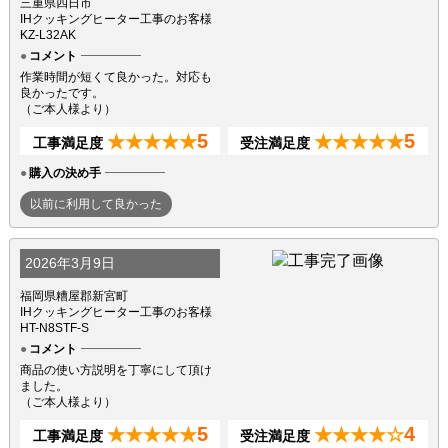
三重県四日市
IHクッキングヒーター工事のお客様
KZ-L32AK
コメント
作業時間が短くて良かった。対応も
良かったです。
（ご本人様より）
5
5
★★★★★
★★★★★
工事満足度
受注満足度
購入の決め手
以前に利用して良かった
2026年3月9日
福岡県糟屋郡新宮町
IHクッキングヒーター工事のお客様
HT-N8STF-S
コメント
商品の使い方説明を丁寧にして頂け
ました。
（ご本人様より）
5
4
★★★★★
★★★★☆
工事満足度
受注満足度