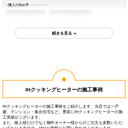
購入の決め手
サイトが見やすかった
商品選定がしやすかった
工事に安心感を感じた
2026年3月6日
福岡県小郡市
IHクッキングヒーター工事のお客様
HT-N8STF-S
コメント
工事自体が、短時間で早く終わりま
した。 また、担当の方が丁寧な仕事
ぶりでした。
（ご本人様より）
IHクッキングヒーターの施工事例
5
5
★★★★★
★★★★★
工事満足度
受注満足度
購入の決め手
IHクッキングヒーターの施工事例をご紹介します。当店では一戸
建、マンション・集合住宅など、豊富にIHクッキングヒーターの施
商品選定がしやすかった
価格が安かった
工実績がございます。
また、個人様だけでなく物件オーナー様からのご注文も多数いただ