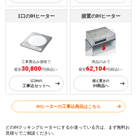
1口のIHヒーター
据置のIHヒーター
工事費込み価格で
商品のみで
30,800
62,104
最安
円(税込)～
最安
円(税込)～
1口IHの
据え置きの
工事込セットへ
IH商品へ
IHヒーターの工事込商品はこちら
どのIHクッキングヒーターにするか迷っている方は、まず無料お
見積りでご相談ください。