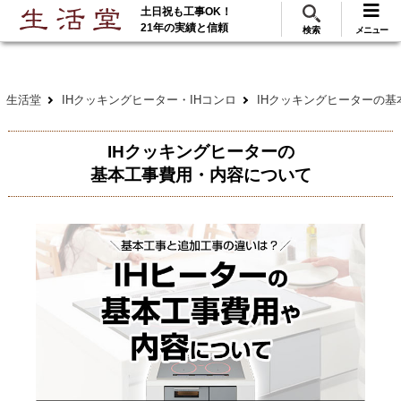
土日祝も工事OK！
288
117
無料見積
ご利用
万･工事実績
万件!
21年の実績と信頼
検索
メニュー
生活堂
IHクッキングヒーター・IHコンロ
IHクッキングヒーターの
IHクッキングヒーターの
基本工事費用・内容について