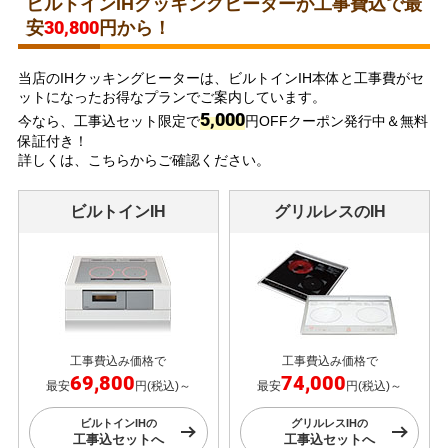
ビルトインIHクッキングヒーターが工事費込で最
30,800
安
円から！
当店のIHクッキングヒーターは、ビルトインIH本体と工事費がセ
ットになったお得なプランでご案内しています。
5,000
今なら、工事込セット限定で
円OFFクーポン発行中＆無料
保証付き！
詳しくは、こちらからご確認ください。
ビルトインIH
グリルレスのIH
工事費込み価格で
工事費込み価格で
69,800
74,000
最安
円(税込)～
最安
円(税込)～
ビルトインIHの
グリルレスIHの
工事込セットへ
工事込セットへ