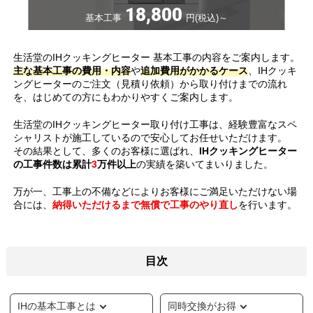
18,800
基本工事
円(税込)～
生活堂のIHクッキングヒーター 基本工事の内容をご案内します。
主な基本工事の費用・内容
や
追加費用がかかるケース
、IHクッキ
ングヒーターのご注文（見積り依頼）から取り付けまでの流れ
を、はじめての方にもわかりやすくご案内します。
生活堂のIHクッキングヒーター取り付け工事は、経験豊富なスペ
シャリストが施工しているので安心してお任せいただけます。
その結果として、多くのお客様に選ばれ、
IHクッキングヒーター
の工事件数は累計
3
万件以上
の実績を築いてまいりました。
万が一、工事上の不備などによりお客様にご満足いただけない場
合には、
納得いただけるまで無償で工事のやり直し
を行います。
目次
IHの基本工事とは
同時交換がお得