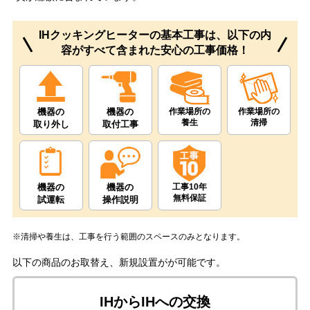
IHクッキングヒーターの基本工事は、以下の内
容がすべて含まれた安心の工事価格！
機器の
機器の
作業場所の
作業場所の
養生
清掃
取り外し
取付工事
機器の
機器の
工事10年
無料保証
試運転
操作説明
※清掃や養生は、工事を行う範囲のスペースのみとなります。
以下の商品のお取替え、新規設置がが可能です。
IHからIHへの交換