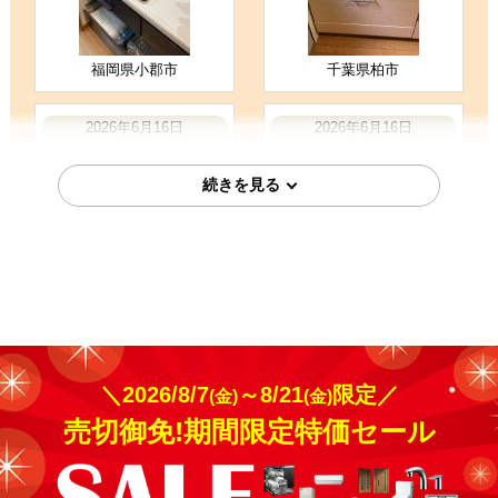
福岡県小郡市
千葉県柏市
2026年6月16日
2026年6月16日
パナソニック
日立 IHクッキングヒーター
IHクッキングヒーター KZ-
HT-N8STWF-S
A1W6S
福岡県大野城市
東京都練馬区
＼2026/8/7
～8/21
限定／
(金)
(金)
2026年6月10日
2026年5月22日
売切御免!期間限定特価セール
パナソニック
日立 IHクッキングヒーター
IHクッキングヒーター KZ-
HT-N8KTWF-K
L32AST