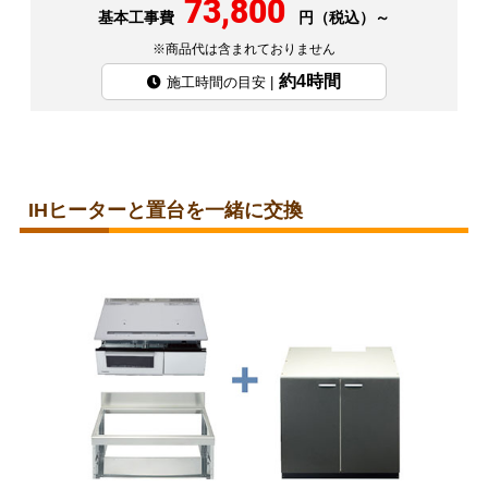
73,800
基本工事費
円（税込）～
※商品代は含まれておりません
約4時間
施工時間の目安 |
IHヒーターと置台を一緒に交換