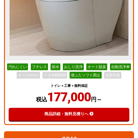
汚れにくい
フチレス
節水
おしり洗浄
オート脱臭
自動洗浄
※
オートeco小
フタ自動開閉
便ふたソフト閉止
温風乾燥
トイレ＋工事＋無料保証
177,000
税込
円～
商品詳細・無料見積りへ