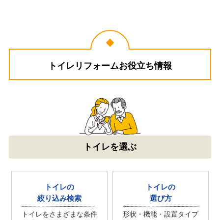
XCH1601WS
コメント
凄くスムーズに作業してくださり助
かりました。 取り付け前の説明や終
了してからの説明もわかりやすかっ
たです。
（ご本人様より）
トイレリフォームお役立ち情報
5
4
★★★★★
★★★★☆
工事満足度
受注満足度
購入の決め手
サイトが見やすかった
価格が安かった
お客様の声をもっと見る
トイレを選ぶ
トイレの
トイレの
絞り込み検索
選び方
トイレをさまざまな条件
形状・機能・設置タイプ