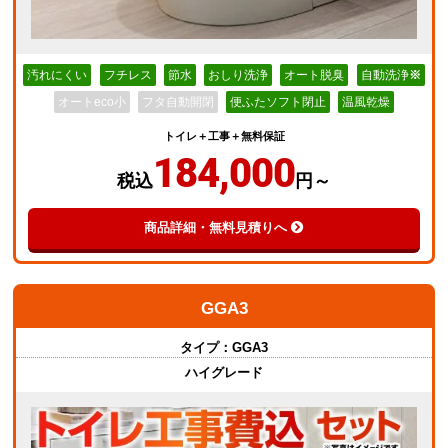
汚れにくい
フチレス
節水
おしり洗浄
オート脱臭
自動洗浄
※
オートeco小
フタ自動開閉
便ふたソフト閉止
温風乾燥
トイレ＋工事＋無料保証
184,000
税込
円～
商品詳細・無料見積りへ
GGA3
タイプ：
GGA3
ハイグレード