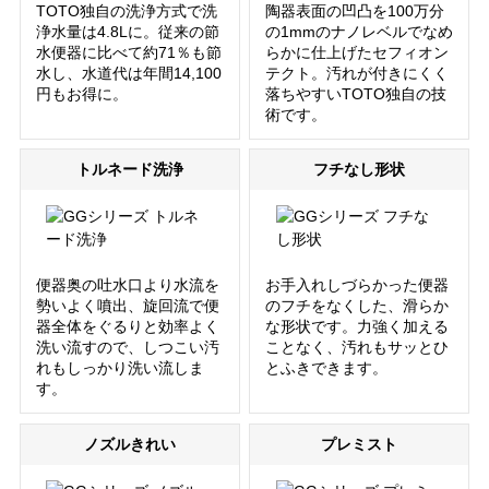
TOTO独自の洗浄方式で洗
陶器表面の凹凸を100万分
浄水量は4.8Lに。従来の節
の1mmのナノレベルでなめ
水便器に比べて約71％も節
らかに仕上げたセフィオン
水し、水道代は年間14,100
テクト。汚れが付きにくく
円もお得に。
落ちやすいTOTO独自の技
術です。
トルネード洗浄
フチなし形状
便器奥の吐水口より水流を
お手入れしづらかった便器
勢いよく噴出、旋回流で便
のフチをなくした、滑らか
器全体をぐるりと効率よく
な形状です。力強く加える
洗い流すので、しつこい汚
ことなく、汚れもサッとひ
れもしっかり洗い流しま
とふきできます。
す。
ノズルきれい
プレミスト