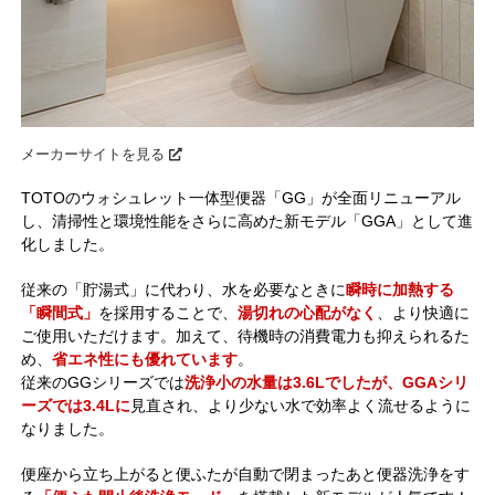
メーカーサイトを見る
TOTOのウォシュレット一体型便器「GG」が全面リニューアル
し、清掃性と環境性能をさらに高めた新モデル「GGA」として進
化しました。
従来の「貯湯式」に代わり、水を必要なときに
瞬時に加熱する
「瞬間式」
を採用することで、
湯切れの心配がなく
、より快適に
ご使用いただけます。加えて、待機時の消費電力も抑えられるた
め、
省エネ性にも優れています
。
従来のGGシリーズでは
洗浄小の水量は3.6Lでしたが、GGAシリ
ーズでは3.4Lに
見直され、より少ない水で効率よく流せるように
なりました。
便座から立ち上がると便ふたが自動で閉まったあと便器洗浄をす