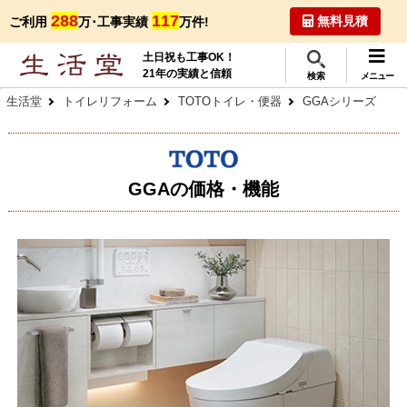
288
117
無料見積
ご利用
万･工事実績
万件!
土日祝も工事OK！
21年の実績と信頼
検索
メニュー
生活堂
トイレリフォーム
TOTOトイレ・便器
GGAシリーズ
GGAの価格・機能