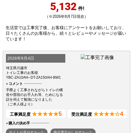
5,132
件!
（※2026年8月7日現在）
生活堂では工事完了後、お客様にアンケートをお願いしており、
日々たくさんのお客様から、続々とレビューやメッセージが届い
ています！
2026年8月4日
埼玉県川越市
トイレ工事のお客様
YBC-ZA10AH--DT-ZA150AH-BW1
コメント
手際よく工事されながらトイレの構
造や普段のお手入れ等、ためになる
話を伺えて勉強になりました
（ご本人様より）
5
4
★★★★★
★★★★☆
工事満足度
受注満足度
購入の決め手
サイトが見やすかった
商品選定がしやすかった