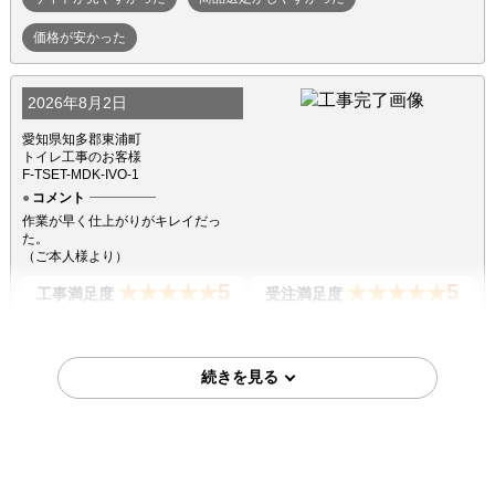
価格が安かった
2026年8月2日
愛知県知多郡東浦町
トイレ工事のお客様
F-TSET-MDK-IVO-1
コメント
作業が早く仕上がりがキレイだっ
た。
（ご本人様より）
5
5
★★★★★
★★★★★
工事満足度
受注満足度
購入の決め手
商品選定がしやすかった
価格が安かった
2026年7月18日
埼玉県越谷市
トイレ工事のお客様