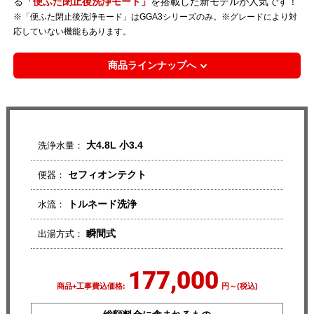
る
「便ふた閉止後洗浄モード」
を搭載した新モデルが人気です！
※「便ふた閉止後洗浄モード」はGGA3シリーズのみ。※グレードにより対
応していない機能もあります。
商品ラインナップへ
大4.8L 小3.4
洗浄水量：
セフィオンテクト
便器：
トルネード洗浄
水流：
瞬間式
出湯方式：
177,000
商品+工事費込価格:
円～(税込)