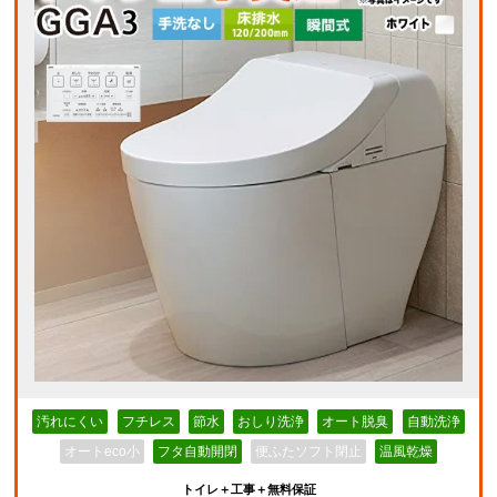
汚れにくい
フチレス
節水
おしり洗浄
オート脱臭
自動洗浄
オートeco小
フタ自動開閉
便ふたソフト閉止
温風乾燥
トイレ＋工事＋無料保証