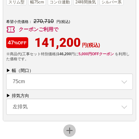
スリム型
幅75cm
コンロ連動
24時間換気
シルバー系
270,710
希望小売価格：
円(税込)
confirmation_number
クーポンご利用で
141,200
47
%OFF
円(税込)
※商品代(工事セット特別価格)
146,200
円に
5,000円OFFクーポン
を利用し
た価格です。
▶ 幅（間口）
75cm
▶ 排気方向
左排気