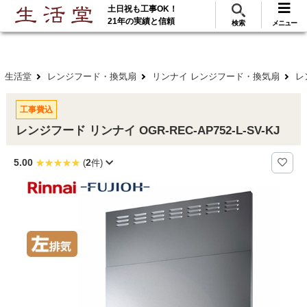
土日祝も工事OK！
288
117
無料見積
ご利用
万･工事実績
万件!
21年の実績と信頼
検索
メニュー
生活堂
レンジフード・換気扇
リンナイ レンジフード・換気扇
レ
工事費込
レンジフード リンナイ OGR-REC-AP752-L-SV-KJ
5.00
2
(
件)