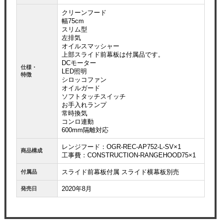
クリーンフード
幅75cm
スリム型
左排気
オイルスマッシャー
上部スライド前幕板は付属品です。
DCモーター
仕様・
LED照明
特徴
シロッコファン
オイルガード
ソフトタッチスイッチ
お手入れランプ
常時換気
コンロ連動
600mm隔離対応
レンジフード：OGR-REC-AP752-L-SV×1
商品構成
工事費：CONSTRUCTION-RANGEHOOD75×1
スライド前幕板付属 スライド横幕板別売
付属品
2020年8月
発売日