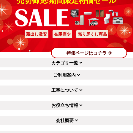
売切御免!期間限定特価セール
蔵出し激安
在庫僅少
売り尽くし商品
特価ページはコチラ
カテゴリ一覧
ご利用案内
工事について
お役立ち情報
会社概要