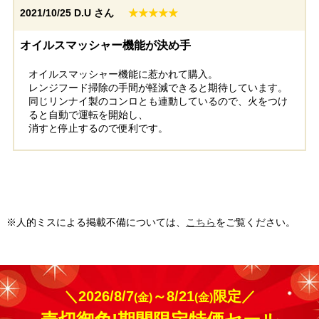
2021/10/25
D.U さん
★★★★★
オイルスマッシャー機能が決め手
オイルスマッシャー機能に惹かれて購入。
レンジフード掃除の手間が軽減できると期待しています。
同じリンナイ製のコンロとも連動しているので、火をつけ
ると自動で運転を開始し、
消すと停止するので便利です。
※人的ミスによる掲載不備については、
こちら
をご覧ください。
＼2026/8/7
～8/21
限定／
(金)
(金)