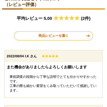
（レビュー評価）
埼玉県川口市
東京都北区
平均レビュー 5.00
(2件)
2026年5月22日
2026年5月19日
ノーリツ レンジフード
パロマ レンジフード
NFG7S25MBA
WNBSK758YDXMW-R
商品レビューを書く
2022/08/04
I.K さん
★★★★★
千葉県野田市
千葉県市原市
また機会がありましたらよろしくお願いします
事前調査の段階から丁寧な説明でとても分かりやすかった
工事実績をもっと見る
です。
工事の際も細かい要望をくみ取っていただいて感謝してい
ます。