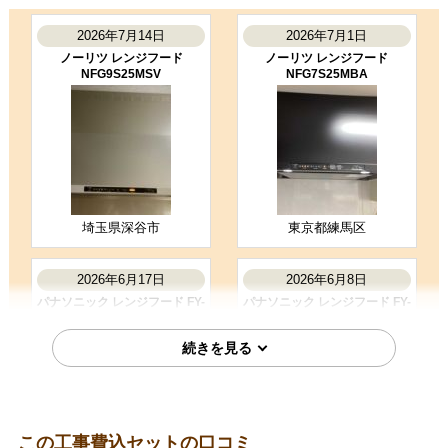
レンジフード工事のお客様
FY-9HGC5-K
2026年7月14日
2026年7月1日
コメント
ノーリツ レンジフード
ノーリツ レンジフード
事前にお電話いただき予定より早く
NFG9S25MSV
NFG7S25MBA
施工してもらえました。 お二方とも
とても気持ちの良い方で、施工もキ
ビキビと早く有り難か…
（ご本人様より）
5
4
★★★★★
★★★★☆
工事満足度
受注満足度
購入の決め手
埼玉県深谷市
東京都練馬区
サイトが見やすかった
商品選定がしやすかった
価格が安かった
2026年6月17日
2026年6月8日
パナソニック レンジフード FY-
パナソニック レンジフード FY-
9HZC5-K
6HZC5-S
お客様の声をもっと見る
この工事費込セットの口コミ