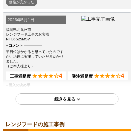
価格が安かった
2026年5月1日
福岡県北九州市
レンジフード工事のお客様
NFG6S25MSV
コメント
半日位はかかると思っていたのです
が、迅速に実施していただき助かり
ました。
（ご本人様より）
4
4
★★★★☆
★★★★☆
工事満足度
受注満足度
購入の決め手
サイトが見やすかった
商品選定がしやすかった
在庫があった
2026年3月14日
レンジフードの施工事例
福岡県福岡市