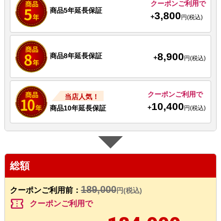
クーポンご利用で
商品5年延長保証
3,800
+
円(税込)
8,900
商品8年延長保証
+
円(税込)
クーポンご利用で
当店人気！
10,400
+
商品10年延長保証
円(税込)
総額
189,000
クーポンご利用前：
円(税込)
confirmation_number
クーポンご利用で