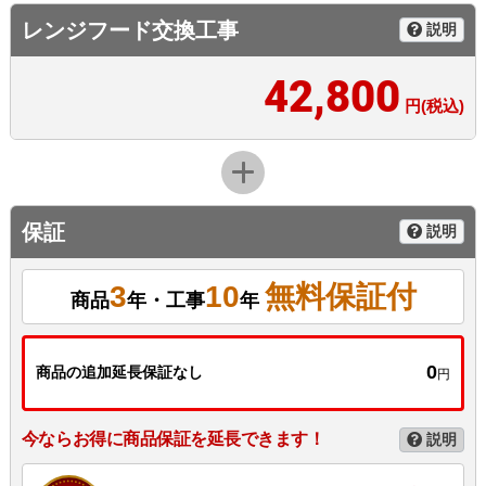
レンジフード交換工事
説明
42,800
円(税込)
保証
説明
3
10
無料保証付
商品
年・工事
年
0
商品の追加延長保証なし
円
今ならお得に商品保証を延長できます！
説明