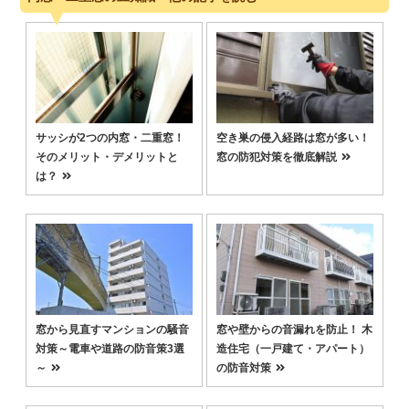
サッシが2つの内窓・二重窓！
空き巣の侵入経路は窓が多い！
そのメリット・デメリットと
窓の防犯対策を徹底解説
は？
窓から見直すマンションの騒音
窓や壁からの音漏れを防止！ 木
対策～電車や道路の防音策3選
造住宅（一戸建て・アパート）
～
の防音対策