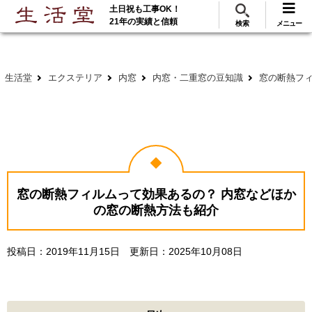
土日祝も工事OK！
288
117
無料見積
ご利用
万･工事実績
万件!
21年の実績と信頼
検索
メニュー
生活堂
エクステリア
内窓
内窓・二重窓の豆知識
窓の断熱フ
窓の断熱フィルムって効果あるの？ 内窓などほか
の窓の断熱方法も紹介
投稿日：
2019年11月15日
更新日：
2025年10月08日