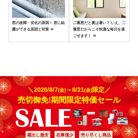
窓の故障・劣化の原因！ 窓に結
二重窓だと夏は暑い？ いえ、二
露ができる原因と対策
重窓だからこそ快適な毎日を過
ごせます！
＼2026/8/7
～8/21
限定／
(金)
(金)
売切御免!期間限定特価セール
蔵出し激安
在庫僅少
売り尽くし商品