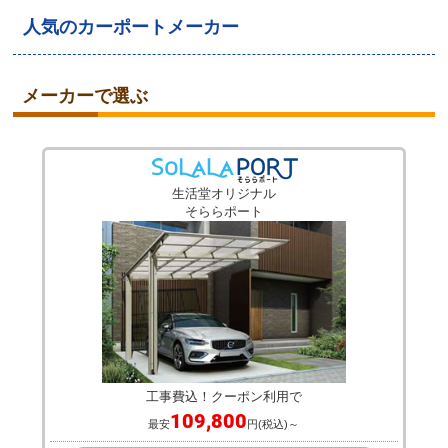
人気のカーポートメーカー
メーカーで選ぶ
生活堂オリジナル
そららポート
工事費込！クーポン利用で
109,800
最安
円(税込)～