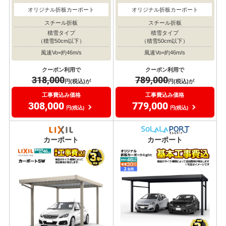
オリジナル折板カーポート
オリジナル折板カーポート
スチール折板
スチール折板
積雪タイプ
積雪タイプ
（積雪50cm以下）
（積雪50cm以下）
風速Vo=約46m/s
風速Vo=約46m/s
クーポン利用で
クーポン利用で
318,000
789,000
円(税込)が
円(税込)が
工事費込み価格
工事費込み価格
308,000
779,000
円(税込)
円(税込)
耐風圧
耐風圧
対応
対応
カーポート
カーポート