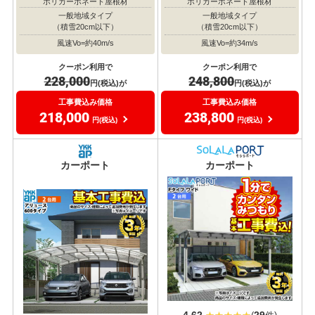
ポリカーボネート屋根材
ポリカーボネート屋根材
一般地域タイプ
一般地域タイプ
（積雪20cm以下）
（積雪20cm以下）
風速Vo=約40m/s
風速Vo=約34m/s
クーポン利用で
クーポン利用で
228,000
248,800
円(税込)が
円(税込)が
工事費込み価格
工事費込み価格
218,000
238,800
円(税込)
円(税込)
おすすめ
おすすめ
大人気
大人気
カーポート
カーポート
4.62
29