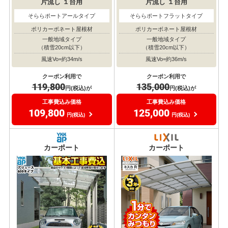
片流し
１台用
片流し
１台用
そららポートアールタイプ
そららポートフラットタイプ
ポリカーボネート屋根材
ポリカーボネート屋根材
一般地域タイプ
一般地域タイプ
（積雪20cm以下）
（積雪20cm以下）
風速Vo=約34m/s
風速Vo=約36m/s
クーポン利用で
クーポン利用で
119,800
135,000
円(税込)が
円(税込)が
工事費込み価格
工事費込み価格
109,800
125,000
円(税込)
円(税込)
カーポート
カーポート