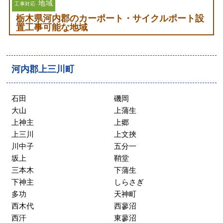
地域
工事対応
栃木県河内郡のカーポート・サイクルポート設
置工事可能な地域
河内郡上三川町
石田
磯岡
大山
上蒲生
上神主
上郷
上三川
上文挾
川中子
五分一
坂上
鞘堂
三本木
下蒲生
下神主
しらさぎ
多功
天神町
西木代
西蓼沼
西汗
東蓼沼