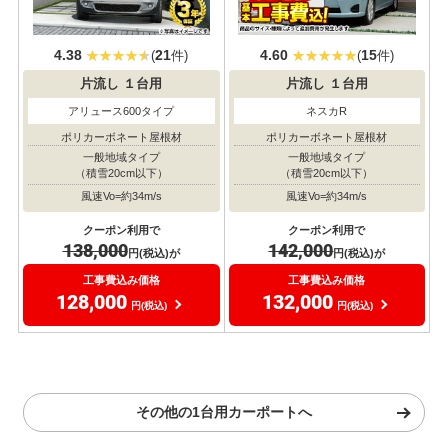
4.38
21
4.60
15
(
件)
(
件)
片流し
１台用
片流し
１台用
アリュース600タイプ
ネスカR
ポリカーボネート屋根材
ポリカーボネート屋根材
一般地域タイプ
一般地域タイプ
（積雪20cm以下）
（積雪20cm以下）
風速Vo=約34m/s
風速Vo=約34m/s
クーポン利用で
クーポン利用で
138,000
142,000
円(税込)が
円(税込)が
工事費込み価格
工事費込み価格
128,000
132,000
円(税込)
円(税込)
その他の1台用カーポートへ