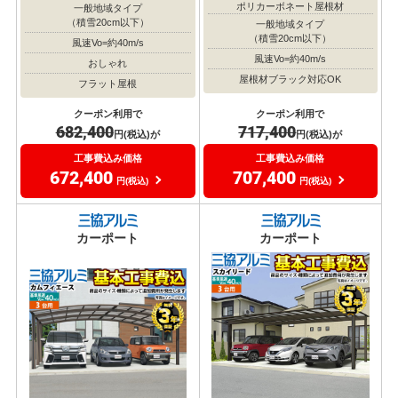
ポリカーボネート屋根材
一般地域タイプ
（積雪20cm以下）
一般地域タイプ
（積雪20cm以下）
風速Vo=約40m/s
風速Vo=約40m/s
おしゃれ
屋根材ブラック対応OK
フラット屋根
クーポン利用で
クーポン利用で
717,400
682,400
円(税込)が
円(税込)が
工事費込み価格
工事費込み価格
707,400
672,400
円(税込)
円(税込)
カーポート
カーポート