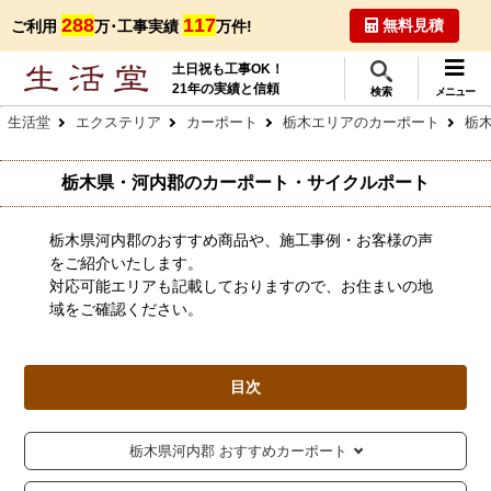
288
117
無料見積
ご利用
万･工事実績
万件!
土日祝も工事OK！
21年の実績と信頼
検索
メニュー
生活堂
エクステリア
カーポート
栃木エリアのカーポート
栃
栃木県・河内郡のカーポート・サイクルポート
栃木県河内郡のおすすめ商品や、施工事例・お客様の声
をご紹介いたします。
対応可能エリアも記載しておりますので、お住まいの地
域をご確認ください。
目次
栃木県河内郡 おすすめカーポート