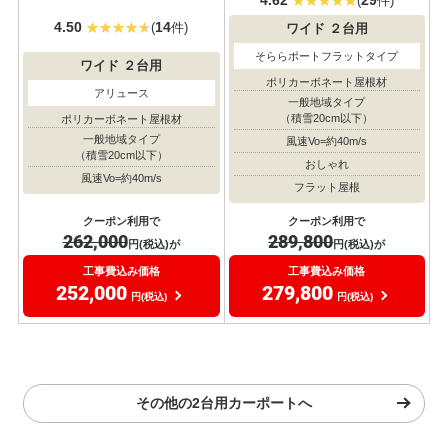
(
件)
4.50
14
(
件)
ワイド
２台用
そららポートフラットタイプ
ワイド
２台用
ポリカーボネート屋根材
アリュース
一般地域タイプ
（積雪20cm以下）
ポリカーボネート屋根材
一般地域タイプ
風速Vo=約40m/s
（積雪20cm以下）
おしゃれ
風速Vo=約40m/s
フラット屋根
クーポン利用で
クーポン利用で
262,000
289,800
円(税込)が
円(税込)が
工事費込み価格
工事費込み価格
252,000
279,800
円(税込)
円(税込)
その他の2台用カーポートへ