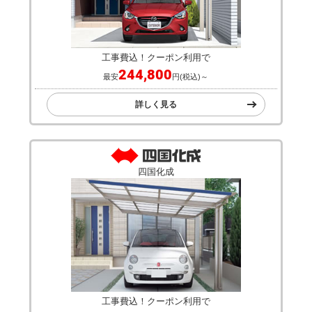
工事費込！クーポン利用で
244,800
最安
円(税込)～
詳しく見る
四国化成
工事費込！クーポン利用で