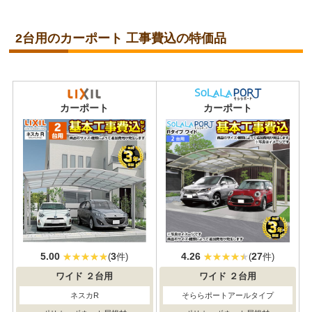
2台用のカーポート 工事費込の特価品
当店人気
No.1
カーポート
カーポート
5.00
3
4.26
27
(
件)
(
件)
ワイド
２台用
ワイド
２台用
ネスカR
そららポートアールタイプ