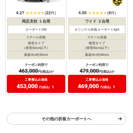
4.27
22
4.50
4
(
件)
(
件)
両足支柱
１台用
ワイド
２台用
カーポートSW
オリジナル折板カーポートlight
スチール折板
スチール折板
積雪タイプ
積雪タイプ
（積雪30cm以下）
（積雪30cm以下）
風速Vo=約46m/s
風速Vo=約46m/s
クーポン利用で
クーポン利用で
463,000
479,000
円(税込)が
円(税込)が
工事費込み価格
工事費込み価格
453,000
469,000
円(税込)
円(税込)
その他の折板カーポートへ