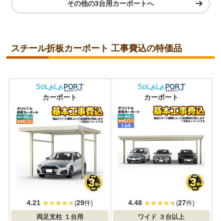
その他の3台用カーポートへ
スチール折板カーポート 工事費込の特価品
耐積雪/風圧
耐積雪/風圧
カーポート
カーポート
対応
対応
4.21
29
4.48
27
(
件)
(
件)
両足支柱
１台用
ワイド
３台以上