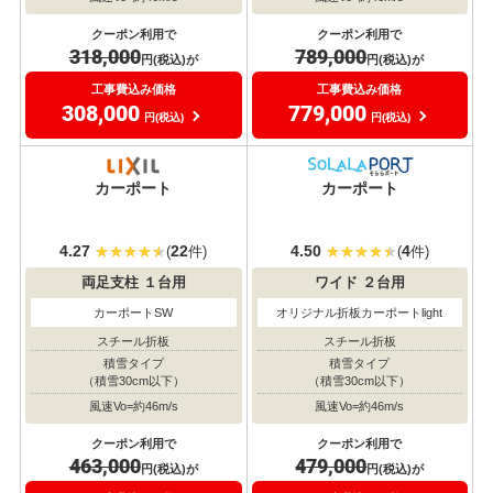
クーポン利用で
クーポン利用で
318,000
789,000
円(税込)が
円(税込)が
工事費込み価格
工事費込み価格
308,000
779,000
円(税込)
円(税込)
耐風圧
耐風圧
対応
対応
カーポート
カーポート
4.27
22
4.50
4
(
件)
(
件)
両足支柱
１台用
ワイド
２台用
カーポートSW
オリジナル折板カーポートlight
スチール折板
スチール折板
積雪タイプ
積雪タイプ
（積雪30cm以下）
（積雪30cm以下）
風速Vo=約46m/s
風速Vo=約46m/s
クーポン利用で
クーポン利用で
463,000
479,000
円(税込)が
円(税込)が