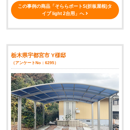
この事例の商品「そららポートS(折板屋根)タ
イプ light 2台用」へ
栃木県宇都宮市 Y様邸
（アンケートNo：6295）