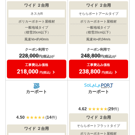
ワイド
２台用
ワイド
２台用
ネスカR
そららポートアールタイプ
ポリカーボネート屋根材
ポリカーボネート屋根材
一般地域タイプ
一般地域タイプ
（積雪20cm以下）
（積雪20cm以下）
風速Vo=約40m/s
風速Vo=約34m/s
クーポン利用で
クーポン利用で
228,000
248,800
円(税込)が
円(税込)が
工事費込み価格
工事費込み価格
218,000
238,800
円(税込)
円(税込)
おすすめ
おすすめ
大人気
大人気
カーポート
カーポート
4.62
29
(
件)
4.50
14
(
件)
ワイド
２台用
そららポートフラットタイプ
ワイド
２台用
ポリカーボネート屋根材