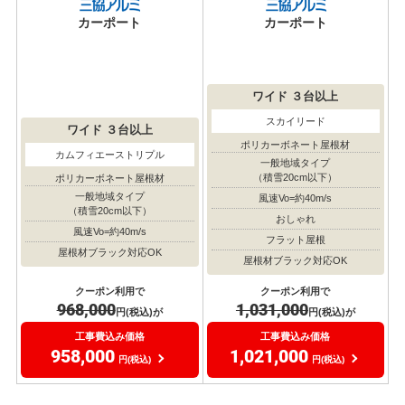
カーポート
カーポート
ワイド
３台以上
スカイリード
ワイド
３台以上
ポリカーボネート屋根材
カムフィエーストリプル
一般地域タイプ
（積雪20cm以下）
ポリカーボネート屋根材
一般地域タイプ
風速Vo=約40m/s
（積雪20cm以下）
おしゃれ
風速Vo=約40m/s
フラット屋根
屋根材ブラック対応OK
屋根材ブラック対応OK
クーポン利用で
クーポン利用で
968,000
1,031,000
円(税込)が
円(税込)が
工事費込み価格
工事費込み価格
958,000
1,021,000
円(税込)
円(税込)