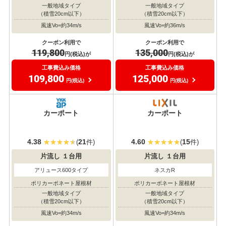
一般地域タイプ
一般地域タイプ
（積雪20cm以下）
（積雪20cm以下）
風速Vo=約34m/s
風速Vo=約36m/s
クーポン利用で
クーポン利用で
119,800
135,000
円(税込)が
円(税込)が
工事費込み価格
工事費込み価格
109,800
125,000
円(税込)
円(税込)
カーポート
カーポート
4.38
21
4.60
15
(
件)
(
件)
片流し
１台用
片流し
１台用
アリュース600タイプ
ネスカR
ポリカーボネート屋根材
ポリカーボネート屋根材
一般地域タイプ
一般地域タイプ
（積雪20cm以下）
（積雪20cm以下）
風速Vo=約34m/s
風速Vo=約34m/s