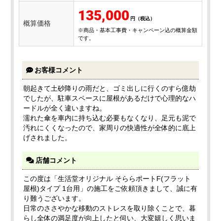
135,000
概算価格
※商品・基本工事費・キャンペーン込の概算金額
です。
お客様コメント
朝起きて土砂降りの雨だと、ゴミ出しに行くのすら億劫
でしたが、駐車スペースに屋根があるだけで心理的なハ
ードルが全く違いますね。
濡れた傘を車内に持ち込む必要もなくなり、足元も泥で
汚れにくくなったので、家周りの快適性が全体的に底上
げされました。
店舗コメント
この度は「生活堂オリジナル そららポートF(フラット
屋根)タイプ 1台用」の施工をご依頼頂きまして、誠に有
り難うございます。
日常のささやかな移動のストレスを取り除くことで、暮
らし全体の満足度が向上したと伺い、大変嬉しく思いま