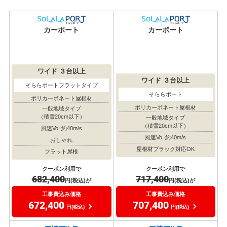
カーポート
カーポート
ワイド
３台以上
ワイド
３台以上
そららポートフラットタイプ
そららポート
ポリカーボネート屋根材
ポリカーボネート屋根材
一般地域タイプ
（積雪20cm以下）
一般地域タイプ
（積雪20cm以下）
風速Vo=約40m/s
風速Vo=約40m/s
おしゃれ
屋根材ブラック対応OK
フラット屋根
クーポン利用で
クーポン利用で
717,400
682,400
円(税込)が
円(税込)が
工事費込み価格
工事費込み価格
707,400
672,400
円(税込)
円(税込)