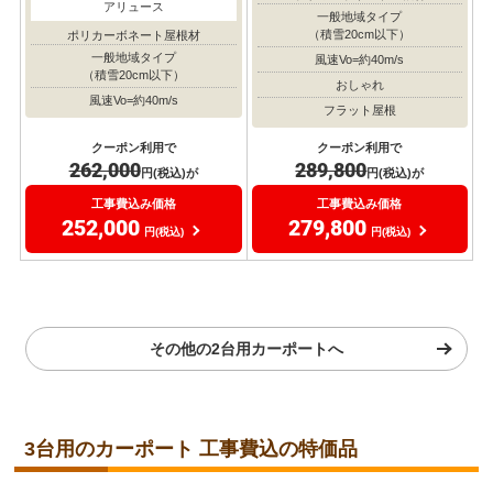
アリュース
一般地域タイプ
（積雪20cm以下）
ポリカーボネート屋根材
一般地域タイプ
風速Vo=約40m/s
（積雪20cm以下）
おしゃれ
風速Vo=約40m/s
フラット屋根
クーポン利用で
クーポン利用で
262,000
289,800
円(税込)が
円(税込)が
工事費込み価格
工事費込み価格
252,000
279,800
円(税込)
円(税込)
その他の2台用カーポートへ
3台用のカーポート 工事費込の特価品