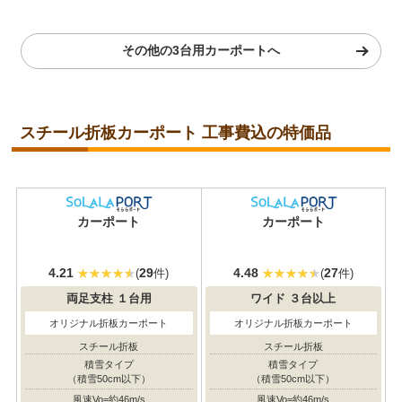
その他の3台用カーポートへ
スチール折板カーポート 工事費込の特価品
耐積雪/風圧
耐積雪/風圧
カーポート
カーポート
対応
対応
4.21
29
4.48
27
(
件)
(
件)
両足支柱
１台用
ワイド
３台以上
オリジナル折板カーポート
オリジナル折板カーポート
スチール折板
スチール折板
積雪タイプ
積雪タイプ
（積雪50cm以下）
（積雪50cm以下）
風速Vo=約46m/s
風速Vo=約46m/s