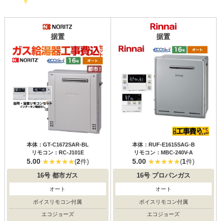
据置
据置
本体：GT-C1672SAR-BL
本体：RUF-E1615SAG-B
リモコン：RC-J101E
リモコン：MBC-240V-A
5.00
2
5.00
1
(
件)
(
件)
16号
都市ガス
16号
プロパンガス
オート
オート
ボイスリモコン付属
ボイスリモコン付属
エコジョーズ
エコジョーズ