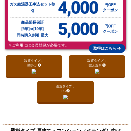
4,000
ガス給湯器工事込セット割
円OFF
クーポン
引
5,000
商品延長保証
円OFF
[5年]or[10年]
クーポン
同時購入割引 最大
※ご利用には会員登録が必要です。
取得はこちら
設置タイプ：
設置タイプ：
壁掛け
据え置き
設置タイプ：
PS
壁掛タイプ 戸建て・マンション（ベランダ）向け