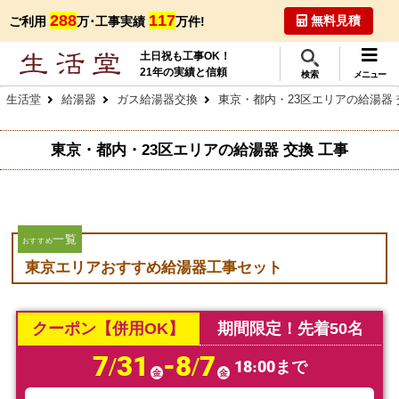
288
117
無料見積
ご利用
万･工事実績
万件!
土日祝も工事OK！
21年の実績と信頼
検索
メニュー
生活堂
給湯器
ガス給湯器交換
東京・都内・23区エリアの給湯器 
東京・都内・23区エリアの給湯器 交換 工事
一覧
おすすめ
東京エリアおすすめ給湯器工事セット
クーポン【併用OK】
期間限定！先着50名
7/31
-8/7
18:00まで
金
金