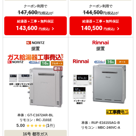
クーポン利用で
クーポン利用で
147,600
144,500
円(税込)が
円(税込)が
給湯器＋工事＋無料保証
給湯器＋工事＋無料保証
143,600
140,500
円(税込)
円(税込)
据置
据置
本体：GT-C1672AR-BL
リモコン：RC-J101E
本体：RUF-E1615SAG-B
5.00
1
(
件)
リモコン：MBC-240VC-A
16号
都市ガス