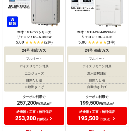
本体：GT-C72シリーズ
本体：GTH-2454AW3H-BL
リモコン：RC-K101EW
リモコン：RC-J112E
5.00
2
5.00
3
(
件)
(
件)
24号
都市ガス
24号
都市ガス
フルオート
フルオート
ボイスリモコン付属
ボイスリモコン付属
エコジョーズ
温水暖房対応
自動たし湯
自動たし湯
自動沸き上げ
自動沸き上げ
クーポン利用で
クーポン利用で
257,200
199,500
円(税込)が
円(税込)が
給湯器＋工事＋無料保証
給湯器＋工事＋無料保証
253,200
195,500
円(税込)
円(税込)