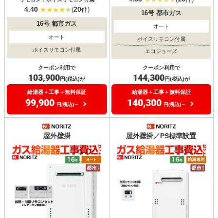
4.40
20
(
件)
16号
都市ガス
16号
都市ガス
オート
オート
ボイスリモコン付属
ボイスリモコン付属
エコジョーズ
クーポン利用で
クーポン利用で
103,900
144,300
円(税込)が
円(税込)が
給湯器＋工事＋無料保証
給湯器＋工事＋無料保証
99,900
140,300
円(税込)～
円(税込)～
屋外壁掛
屋外壁掛／PS標準設置