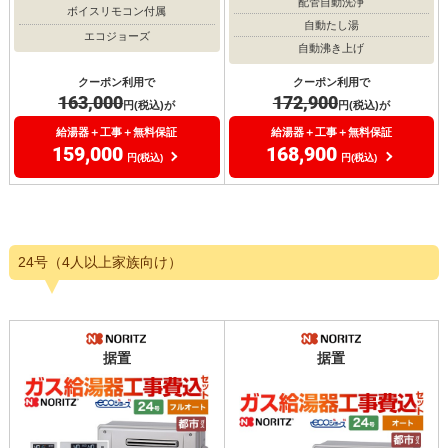
配管自動洗浄
ボイスリモコン付属
自動たし湯
エコジョーズ
自動沸き上げ
クーポン利用で
クーポン利用で
163,000
172,900
円(税込)が
円(税込)が
給湯器＋工事＋無料保証
給湯器＋工事＋無料保証
159,000
168,900
円(税込)
円(税込)
24号（4人以上家族向け）
据置
据置