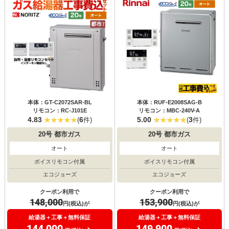
本体：GT-C2072SAR-BL
本体：RUF-E2008SAG-B
リモコン：RC-J101E
リモコン：MBC-240V-A
4.83
6
5.00
3
(
件)
(
件)
20号
都市ガス
20号
都市ガス
オート
オート
ボイスリモコン付属
ボイスリモコン付属
エコジョーズ
エコジョーズ
クーポン利用で
クーポン利用で
148,000
153,900
円(税込)が
円(税込)が
給湯器＋工事＋無料保証
給湯器＋工事＋無料保証
144,000
149,900