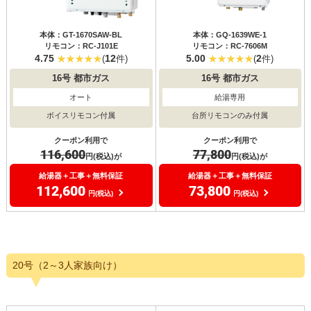
本体：GT-1670SAW-BL
本体：GQ-1639WE-1
リモコン：RC-J101E
リモコン：RC-7606M
4.75
12
5.00
2
(
件)
(
件)
16号
都市ガス
16号
都市ガス
オート
給湯専用
ボイスリモコン付属
台所リモコンのみ付属
クーポン利用で
クーポン利用で
116,600
77,800
円(税込)が
円(税込)が
給湯器＋工事＋無料保証
給湯器＋工事＋無料保証
112,600
73,800
円(税込)
円(税込)
20号（2～3人家族向け）