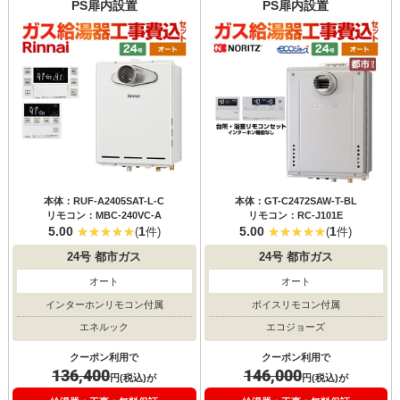
PS扉内設置
PS扉内設置
本体：RUF-A2405SAT-L-C
本体：GT-C2472SAW-T-BL
リモコン：MBC-240VC-A
リモコン：RC-J101E
5.00
1
5.00
1
(
件)
(
件)
24号
都市ガス
24号
都市ガス
オート
オート
インターホンリモコン付属
ボイスリモコン付属
エネルック
エコジョーズ
クーポン利用で
クーポン利用で
136,400
146,000
円(税込)が
円(税込)が