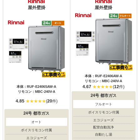
屋外壁掛
屋外壁掛
本体：RUF-E2406AW-A
リモコン：MBC-240V-A
4.67
12
(
件)
本体：RUF-E2406SAW-A
リモコン：MBC-240V-A
24号
都市ガス
4.85
20
(
件)
フルオート
ボイスリモコン付属
24号
都市ガス
エコジョーズ
オート
配管自動洗浄
ボイスリモコン付属
自動たし湯
エコジョーズ