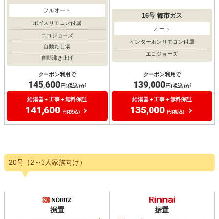
フルオート
16号
都市ガス
ボイスリモコン付属
オート
エコジョーズ
インターホンリモコン付属
自動たし湯
エコジョーズ
自動沸き上げ
クーポン利用で
クーポン利用で
139,000
145,600
円(税込)が
円(税込)が
給湯器＋工事＋無料保証
給湯器＋工事＋無料保証
135,000
141,600
円(税込)
円(税込)
20号（2～3人家族向け）
据置
据置