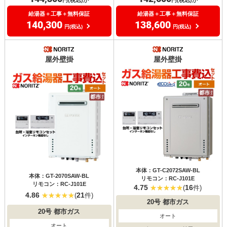
給湯器＋工事＋無料保証
給湯器＋工事＋無料保証
140,300
138,600
円(税込)
円(税込)
屋外壁掛
屋外壁掛
本体：GT-C2072SAW-BL
本体：GT-2070SAW-BL
リモコン：RC-J101E
リモコン：RC-J101E
4.75
16
(
件)
4.86
21
(
件)
20号
都市ガス
20号
都市ガス
オート
オート