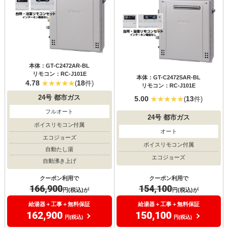
本体：GT-C2472AR-BL
リモコン：RC-J101E
本体：GT-C2472SAR-BL
4.78
18
(
件)
リモコン：RC-J101E
24号
都市ガス
5.00
13
(
件)
フルオート
24号
都市ガス
ボイスリモコン付属
オート
エコジョーズ
ボイスリモコン付属
自動たし湯
エコジョーズ
自動沸き上げ
クーポン利用で
クーポン利用で
154,100
166,900
円(税込)が
円(税込)が
給湯器＋工事＋無料保証
給湯器＋工事＋無料保証
150,100
162,900
円(税込)
円(税込)