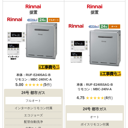
据置
据置
本体：RUF-E2405AG-B
リモコン：MBC-240VC-A
5.00
5
(
件)
本体：RUF-E2405SAG-B
リモコン：MBC-240V-A
24号
都市ガス
4.75
4
(
件)
フルオート
インターホンリモコン付属
24号
都市ガス
エコジョーズ
オート
配管自動洗浄
ボイスリモコン付属