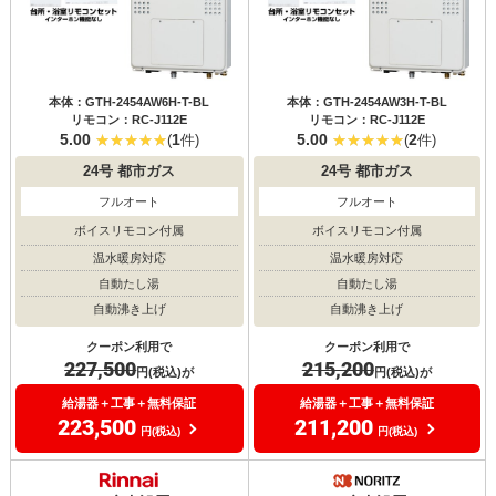
本体：GTH-2454AW6H-T-BL
本体：GTH-2454AW3H-T-BL
リモコン：RC-J112E
リモコン：RC-J112E
5.00
1
5.00
2
(
件)
(
件)
24号
都市ガス
24号
都市ガス
フルオート
フルオート
ボイスリモコン付属
ボイスリモコン付属
温水暖房対応
温水暖房対応
自動たし湯
自動たし湯
自動沸き上げ
自動沸き上げ
クーポン利用で
クーポン利用で
227,500
215,200
円(税込)が
円(税込)が
給湯器＋工事＋無料保証
給湯器＋工事＋無料保証
223,500
211,200
円(税込)
円(税込)