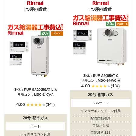
PS扉内設置
PS扉内設置
本体：RUF-A2005AT-C
リモコン：MBC-240VC-A
4.00
1
(
件)
本体：RUF-SA2005SAT-L-A
リモコン：MBC-240V-A
20号
都市ガス
フルオート
4.00
1
(
件)
インターホンリモコン付属
20号
都市ガス
配管自動洗浄
自動たし湯
オート
自動沸き上げ
ボイスリモコン付属