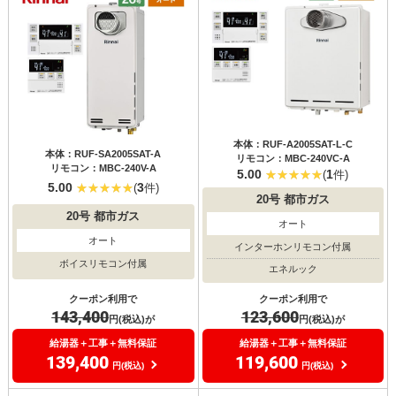
本体：RUF-A2005SAT-L-C
本体：RUF-SA2005SAT-A
リモコン：MBC-240VC-A
リモコン：MBC-240V-A
5.00
1
(
件)
5.00
3
(
件)
20号
都市ガス
20号
都市ガス
オート
オート
インターホンリモコン付属
ボイスリモコン付属
エネルック
クーポン利用で
クーポン利用で
143,400
123,600
円(税込)が
円(税込)が
給湯器＋工事＋無料保証
給湯器＋工事＋無料保証
139,400
119,600
円(税込)
円(税込)