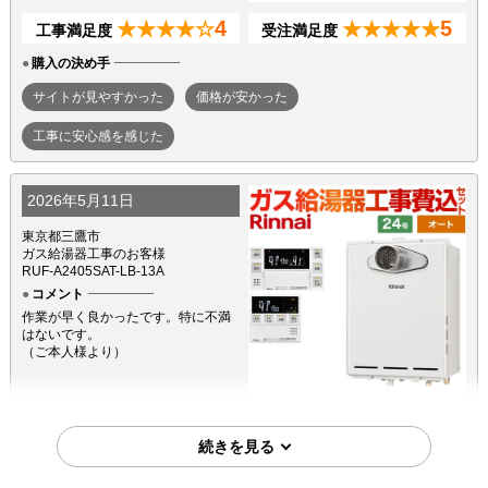
4
5
★★★★☆
★★★★★
工事満足度
受注満足度
購入の決め手
サイトが見やすかった
価格が安かった
工事に安心感を感じた
2026年5月11日
東京都三鷹市
ガス給湯器工事のお客様
RUF-A2405SAT-LB-13A
コメント
作業が早く良かったです。特に不満
はないです。
（ご本人様より）
4
3
★★★★☆
★★★☆☆
工事満足度
受注満足度
購入の決め手