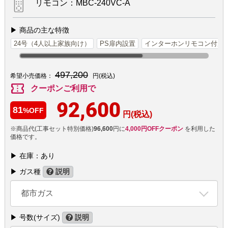
リモコン：MBC-240VC-A
▶ 商品の主な特徴
24号（4人以上家族向け）
PS扉内設置
インターホンリモコン付属
497,200
希望小売価格：
円(税込)
confirmation_number
クーポンご利用で
92,600
81
%OFF
円(税込)
※商品代(工事セット特別価格)
96,600
円に
4,000円OFFクーポン
を利用した
価格です。
▶ 在庫：あり
▶ ガス種
説明
都市ガス
▶ 号数(サイズ)
説明