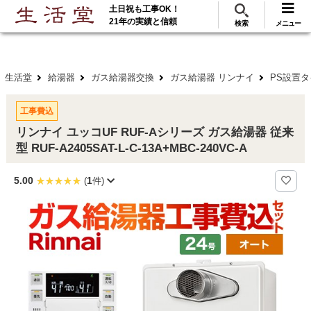
土日祝も工事OK！
288
117
無料見積
ご利用
万･工事実績
万件!
21年の実績と信頼
検索
メニュー
生活堂
給湯器
ガス給湯器交換
ガス給湯器 リンナイ
PS設置
工事費込
リンナイ ユッコUF RUF-Aシリーズ ガス給湯器 従来
型 RUF-A2405SAT-L-C-13A+MBC-240VC-A
5.00
1
(
件)