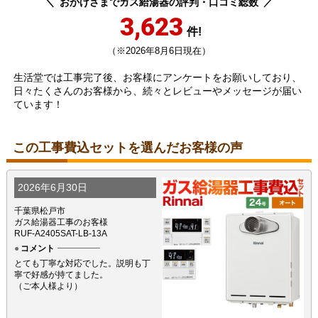
おかげさまでガス給湯器の評判・口コミ総数
3,623
件!
（※2026年8月6日現在）
生活堂では工事完了後、お客様にアンケートをお願いしており、
日々たくさんのお客様から、続々とレビューやメッセージが届い
ています！
この工事費込セットを選んだお客様の声
2026年6月30日
千葉県松戸市
ガス給湯器工事のお客様
RUF-A2405SAT-LB-13A
コメント
とても丁寧な対応でした。説明も丁
寧で好感が持てました。
（ご本人様より）