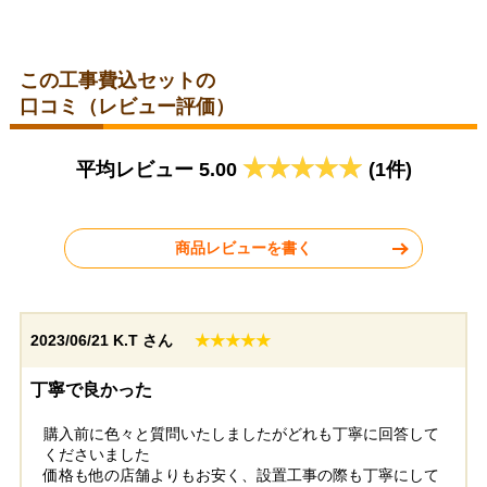
この工事費込セットの
口コミ（レビュー評価）
東京都東久留米市
愛知県名古屋市
平均レビュー 5.00
(1件)
2026年6月12日
2026年6月11日
リンナイ ガス給湯器 BSET-
リンナイ ガス給湯器 RUFH-
R4-002-13A
E2407SAW-A-13A
商品レビューを書く
2023/06/21
K.T さん
★★★★★
東京都葛飾区
千葉県鎌ケ谷市
丁寧で良かった
購入前に色々と質問いたしましたがどれも丁寧に回答して
工事実績をもっと見る
くださいました
価格も他の店舗よりもお安く、設置工事の際も丁寧にして