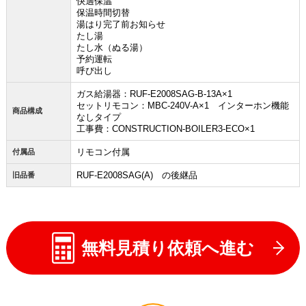
快適保温
保温時間切替
湯はり完了前お知らせ
たし湯
たし水（ぬる湯）
予約運転
呼び出し
ガス給湯器：RUF-E2008SAG-B-13A×1
セットリモコン：MBC-240V-A×1 インターホン機能
商品構成
なしタイプ
工事費：CONSTRUCTION-BOILER3-ECO×1
リモコン付属
付属品
RUF-E2008SAG(A) の後継品
旧品番
無料見積り依頼へ進む