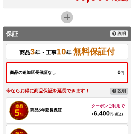
保証
説明
3
10
無料保証付
商品
年・工事
年
0
商品の追加延長保証なし
円
今ならお得に商品保証を延長できます！
説明
クーポンご利用で
商品5年延長保証
6,400
+
円(税込)