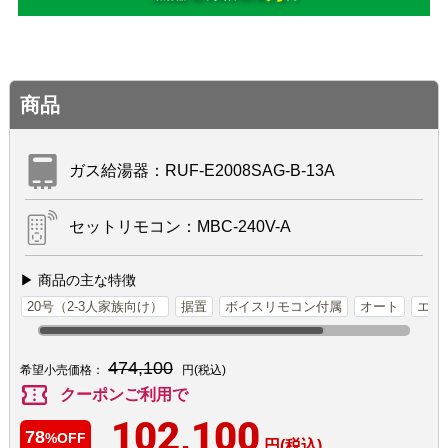
商品
ガス給湯器：RUF-E2008SAG-B-13A
セットリモコン：MBC-240V-A
▶ 商品の主な特徴
20号（2-3人家族向け）
据置
ボイスリモコン付属
オート
エコ
474,100
希望小売価格：
円(税込)
confirmation_number
クーポンご利用で
102,100
78
%OFF
円(税込)