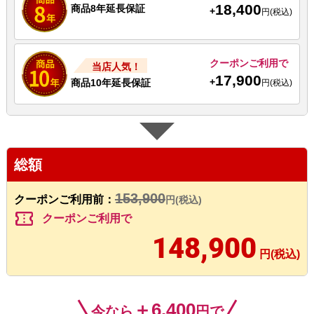
18,400
商品8年延長保証
+
円(税込)
クーポンご利用で
当店人気！
17,900
+
商品10年延長保証
円(税込)
総額
153,900
クーポンご利用前：
円(税込)
confirmation_number
クーポンご利用で
148,900
円(税込)
＋6,400
今なら
円で