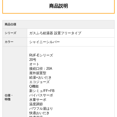
商品説明
商品仕様
ガスふろ給湯器 設置フリータイプ
シリーズ
シャイニーシルバー
カラー
RUF-Eシリーズ
20号
オート
接続口径：20A
屋外据置型
給湯+おいだき
エコジョーズ
Q機能
新シミュ/FF+FB
バイパスサーボ
仕様・
特徴
水量サーボ
温度調節
パワフル湯はり
快適おいだき