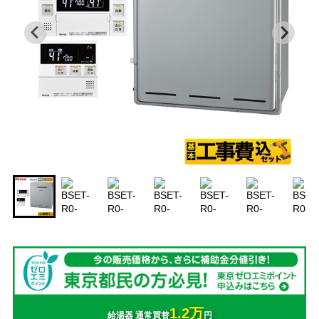
1.2万
給湯器 通常買替
円