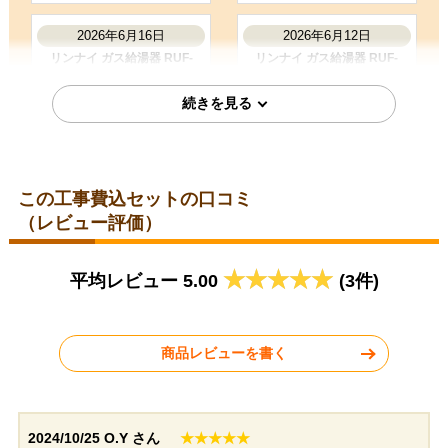
購入の決め手
2026年6月16日
2026年6月12日
サイトが見やすかった
価格が安かった
リンナイ ガス給湯器 RUF-
リンナイ ガス給湯器 RUF-
E200ESAW-13A
UE200FAW-13A
レビューの評価が良かった
お客様の声をもっと見る
この工事費込セットの口コミ
（レビュー評価）
東京都東久留米市
愛知県名古屋市
平均レビュー 5.00
(3件)
2026年6月12日
2026年6月11日
リンナイ ガス給湯器 BSET-
リンナイ ガス給湯器 RUFH-
R4-002-13A
E2407SAW-A-13A
商品レビューを書く
2024/10/25
O.Y さん
★★★★★