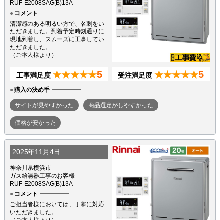
RUF-E2008SAG(B)13A
コメント
清潔感のある明るい方で、名刺をい
ただきました。到着予定時刻通りに
現地到着し、スムーズに工事してい
ただきました。
（ご本人様より）
5
5
★★★★★
★★★★★
工事満足度
受注満足度
購入の決め手
サイトが見やすかった
商品選定がしやすかった
価格が安かった
2025年11月4日
神奈川県横浜市
ガス給湯器工事のお客様
RUF-E2008SAG(B)13A
コメント
ご担当者様においては、丁寧に対応
いただきました。