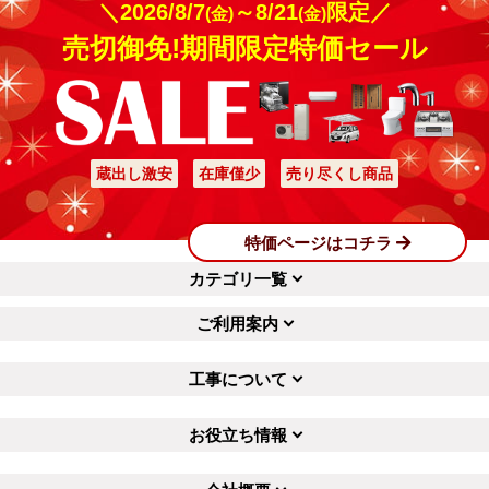
＼2026/8/7
～8/21
限定／
(金)
(金)
売切御免!期間限定特価セール
蔵出し激安
在庫僅少
売り尽くし商品
特価ページはコチラ
カテゴリ一覧
ご利用案内
工事について
お役立ち情報