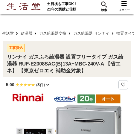
土日祝も工事OK！
288
117
無料見積
ご利用
万･工事実績
万件!
21年の実績と信頼
検索
メニュー
生活堂
給湯器
ガス給湯器交換
ガス給湯器 リンナイ
据置タイ
工事費込
リンナイ ガスふろ給湯器 設置フリータイプ ガス給
湯器 RUF-E2008SAG(B)13A+MBC-240V-A 【省エ
ネ】 【東京ゼロエミ 補助金対象】
5.00
3
(
件)