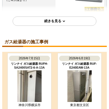
（ご本人様より）
5
5
★★★★★
★★★★★
工事満足度
受注満足度
購入の決め手
サイトが見やすかった
商品選定がしやすかった
ガス給湯器の施工事例
価格が安かった
2024年5月13日
2026年7月15日
2026年6月19日
リンナイ ガス給湯器 RUFH-
リンナイ ガス給湯器 RUF-
千葉県船橋市
SA2400SAT2-6-A-13A
E240EAW-13A
ガス給湯器工事のお客様
RUF-E2008SAG(B)13A
コメント
応対した母によれば、とても穏やか
で感じのいい男性でした、とのこと
です。また機会があればお願いした
いと申しております。
（ご本人様より）
神奈川県横浜市
東京都文京区
5
5
★★★★★
★★★★★
工事満足度
受注満足度