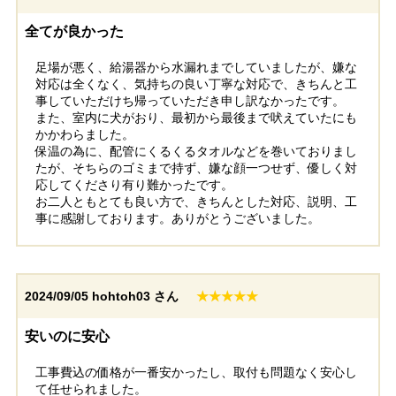
東京都葛飾区
千葉県鎌ケ谷市
全てが良かった
足場が悪く、給湯器から水漏れまでしていましたが、嫌な
工事実績をもっと見る
対応は全くなく、気持ちの良い丁寧な対応で、きちんと工
事していただけち帰っていただき申し訳なかったです。
また、室内に犬がおり、最初から最後まで吠えていたにも
かかわらました。
保温の為に、配管にくるくるタオルなどを巻いておりまし
たが、そちらのゴミまで持ず、嫌な顔一つせず、優しく対
応してくださり有り難かったです。
お二人ともとても良い方で、きちんとした対応、説明、工
事に感謝しております。ありがとうございました。
2024/09/05
hohtoh03 さん
★★★★★
安いのに安心
工事費込の価格が一番安かったし、取付も問題なく安心し
て任せられました。