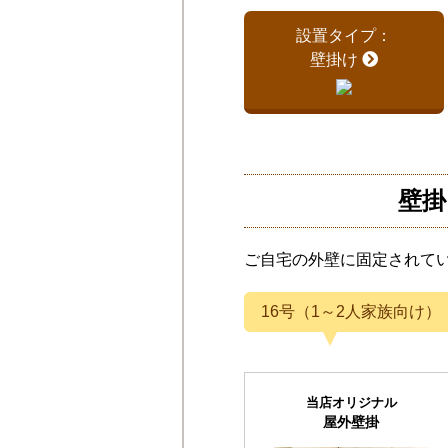
設置タイプ：
壁掛け
壁掛
ご自宅の外壁に固定されて
16号（1～2人家族向け）
当店オリジナル
屋外壁掛