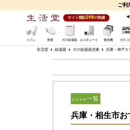
ご利
21年
サイト開設
の実績
トイレ
便座
ガス給湯器
エコキュート
食洗機
ガスコ
生活堂
給湯器
ガス給湯器交換
兵庫・神戸エ
一覧
おすすめ
兵庫・相生市お