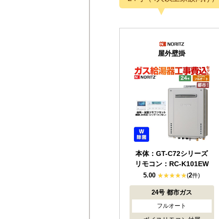
屋外壁掛
本体：GT-C72シリーズ
リモコン：RC-K101EW
5.00
2
(
件)
24号
都市ガス
フルオート