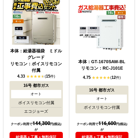
本体：給湯器福袋 ミドル
グレード
本体：GT-1670SAW-BL
リモコン：ボイスリモコン
リモコン：RC-J101E
付属
4.33
15
(
件)
4.75
12
(
件)
16号
都市ガス
16号
都市ガス
オート
オート
ボイスリモコン付属
ボイスリモコン付属
エコジョーズ
144,300
116,600
クーポン利用で
円(税込)
クーポン利用で
円(税込)
が
が
給湯器＋工事＋無料保証
給湯器＋工事＋無料保証