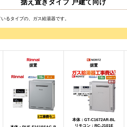
据え置きタイプ 戸建て向け
ているタイプの、ガス給湯器です。
据置
据置
本体：GT-C1672AR-BL
リモコン：RC-J101E
本体：RUF-E1615SAG-B