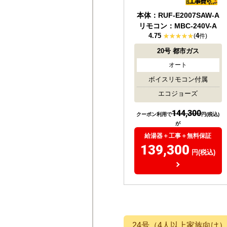
本体：RUF-E2007SAW-A
リモコン：MBC-240V-A
4.75
4
(
件)
20号
都市ガス
オート
ボイスリモコン付属
エコジョーズ
144,300
クーポン利用で
円(税込)
が
給湯器＋工事＋無料保証
139,300
円(税込)
24号（4人以上家族向け