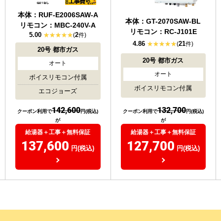
本体：RUF-E2006SAW-A
本体：GT-2070SAW-BL
リモコン：MBC-240V-A
リモコン：RC-J101E
5.00
2
(
件)
4.86
21
(
件)
20号
都市ガス
20号
都市ガス
オート
オート
ボイスリモコン付属
ボイスリモコン付属
エコジョーズ
132,700
142,600
クーポン利用で
円(税込)
クーポン利用で
円(税込)
が
が
給湯器＋工事＋無料保証
給湯器＋工事＋無料保証
127,700
137,600
円(税込)
円(税込)
）