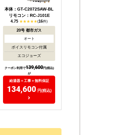
本体：GT-C2072SAW-BL
リモコン：RC-J101E
4.75
16
(
件)
20号
都市ガス
オート
ボイスリモコン付属
エコジョーズ
139,600
クーポン利用で
円(税込)
が
給湯器＋工事＋無料保証
134,600
円(税込)