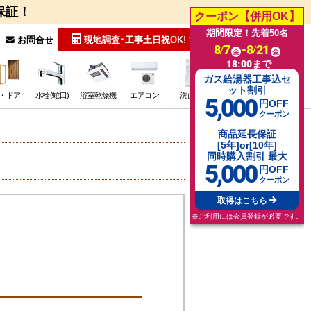
保証！
クーポン【併用OK】
期間限定！先着50名
無料見積
お問合せ
現地調査･工事
土日祝OK!
8/7
-8/21
金
金
18:00まで
ガス給湯器工事込セ
ット割引
・ドア
水栓(蛇口)
浴室乾燥機
エアコン
洗面台
その他･特価
5,000
円OFF
クーポン
商品延長保証
[5年]or[10年]
同時購入割引 最大
5,000
円OFF
クーポン
取得はこちら
※ご利用には会員登録が必要です。