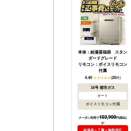
本体：給湯器福袋 スタン
ダードグレード
リモコン：ボイスリモコン
付属
4.40
20
(
件)
16号
都市ガス
オート
ボイスリモコン付属
103,900
クーポン利用で
円(税込)
が
給湯器＋工事＋無料保証