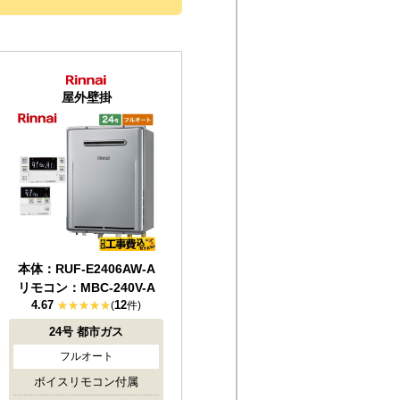
屋外壁掛
本体：RUF-E2406AW-A
リモコン：MBC-240V-A
4.67
12
(
件)
24号
都市ガス
フルオート
ボイスリモコン付属