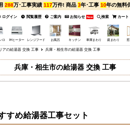
用
288
万･工事実績
117
万件! 商品
3
年･工事
10
年の無料
ログイン
閲覧履歴
ご案内
お知らせ
検索
カート
New
ンロ
IHヒーター
レンジフード
お風呂
キッチン
車庫まわり
庭まわり
窓
リアの給湯器 交換 工事
兵庫・相生市の給湯器 交換 工事
兵庫・相生市の給湯器 交換 工事
すすめ給湯器工事セット