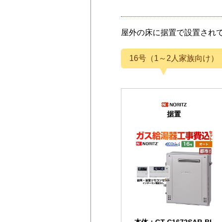
屋外の床に据置で設置され
16号（1～2人家族向け）
据置
本体：GT-C1672SAR-BL