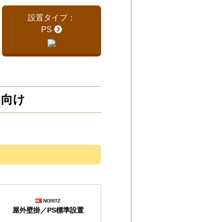
設置タイプ：
PS
）向け
屋外壁掛／PS標準設置