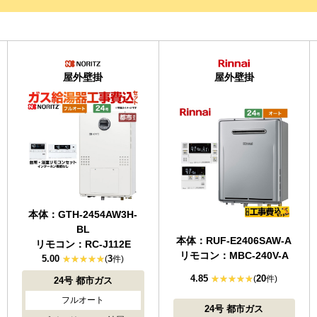
屋外壁掛
屋外壁掛
本体：GTH-2454AW3H-
BL
本体：RUF-E2406SAW-A
リモコン：RC-J112E
リモコン：MBC-240V-A
5.00
3
(
件)
4.85
20
(
件)
24号
都市ガス
フルオート
24号
都市ガス