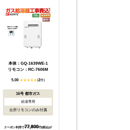
本体：GQ-1639WE-1
リモコン：RC-7606M
5.00
2
(
件)
16号
都市ガス
給湯専用
台所リモコンのみ付属
77,800
クーポン利用で
円(税込)が