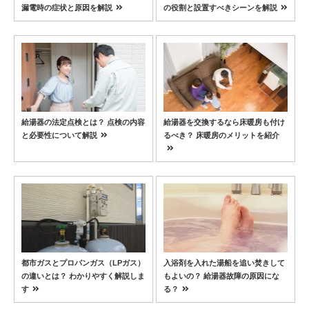
漏電時の症状と原因を解説
の役割と設置すべきシーンを解説
給湯器の法定点検とは？ 点検の内容
給湯器を交換するなら床暖房も付け
と必要性について解説
るべき？ 床暖房のメリットを紹介
都市ガスとプロパンガス（LPガス）
入浴剤を入れた湯船を追い焚きして
の違いとは？ わかりやすく解説しま
もよいの？ 給湯器故障の原因にな
す
る？