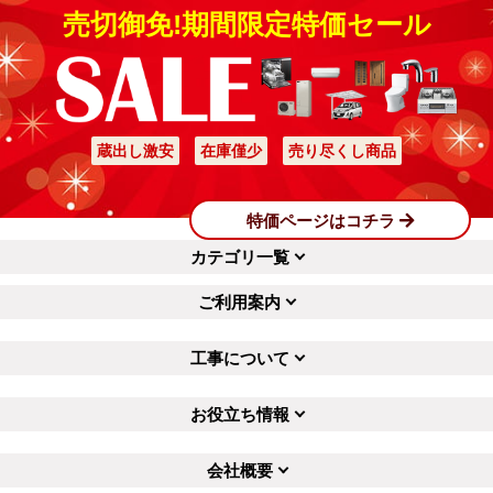
売切御免!期間限定特価セール
蔵出し激安
在庫僅少
売り尽くし商品
特価ページはコチラ
カテゴリ一覧
ご利用案内
工事について
お役立ち情報
会社概要