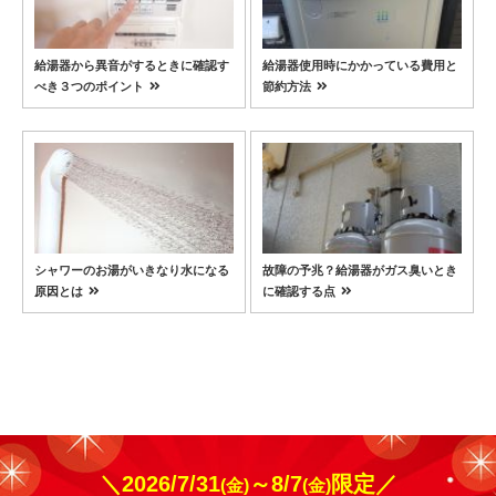
給湯器から異音がするときに確認す
給湯器使用時にかかっている費用と
べき３つのポイント
節約方法
シャワーのお湯がいきなり水になる
故障の予兆？給湯器がガス臭いとき
原因とは
に確認する点
＼2026/7/31
～8/7
限定／
(金)
(金)