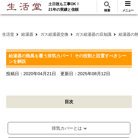
土日祝も工事OK！
288
117
無料見積
ご利用
万･工事実績
万件!
21年の実績と信頼
検索
メニュー
生活堂
給湯器
ガス給湯器交換
ガス給湯器の豆知識
給湯器の
給湯器の熱風を覆う排気カバー！ その役割と設置すべきシー
ンを解説
投稿日：
2020年04月21日
更新日：
2025年08月12日
目次
排気カバーとは