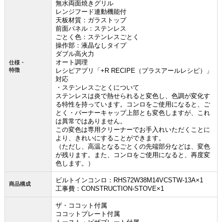
無水両面焼きグリル
レンジフード連動機能付
天板材質：ガラストップ
前面パネル：ステンレス
ごとく色：ステンレスごとく
操作部：液晶なしタイプ
ダブル高火力
オート調理
仕様・
特徴
レシピアプリ「+R RECIPE（プラスアールレシピ）」
対応
・ステンレスごとくについて
ステンレスは炎で熱せられると変色し、色調が変化す
る特性を持っています。コンロをご使用になると、ご
とく・バーナーキャップ上部とも変色しますが、これ
は異常ではありません。
この変色は専用クリーナーでお手入れいただくことに
より、きれいにすることができます。
（ただし、高温となるごとくの先端部分などは、変色
が残ります。また、コンロをご使用になると、再度変
色します。）
ビルトインコンロ：RHS72W38M14VCSTW-13A×1
商品構成
工事費：CONSTRUCTION-STOVE×1
ザ・ココット付属
ココットプレート付属