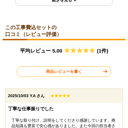
この工事費込セットの
口コミ（レビュー評価）
神奈川県横浜市
岐阜県大垣市
平均レビュー 5.00
(1件)
2026年6月9日
2026年6月8日
リンナイ ビルトインコンロ
リンナイ ビルトインコンロ
RHS31W42J4RSTW
RHS31W42J3RSTW
商品レビューを書く
2025/10/03
Y.A さん
★★★★★
神奈川県川崎市
東京都杉並区
丁寧な仕事振りでした
丁寧な取り付け、説明をしてくださり感謝しています。商
工事実績をもっと見る
品知識も豊富で安心感がありました。また今回の担当者さ