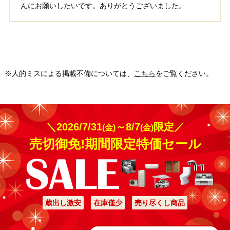
んにお願いしたいです。ありがとうございました。
※人的ミスによる掲載不備については、
こちら
をご覧ください。
＼2026/7/31
～8/7
限定／
(金)
(金)
売切御免!期間限定特価セール
蔵出し激安
在庫僅少
売り尽くし商品