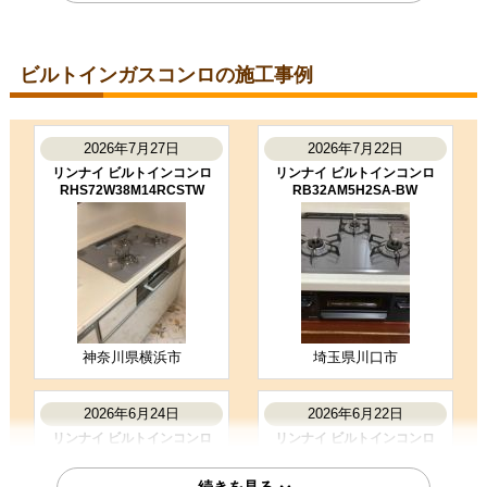
価格が安かった
2026年6月10日
ビルトインガスコンロの施工事例
福岡県古賀市
ビルトインコンロ工事のお客様
PD-829WS-U75CV-13A
2026年7月27日
2026年7月22日
コメント
リンナイ ビルトインコンロ
リンナイ ビルトインコンロ
工事内容の説明が丁寧で安心しまし
RHS72W38M14RCSTW
RB32AM5H2SA-BW
た。
（ご本人様より）
4
4
★★★★☆
★★★★☆
工事満足度
受注満足度
購入の決め手
価格が安かった
神奈川県横浜市
埼玉県川口市
お客様の声をもっと見る
2026年6月24日
2026年6月22日
リンナイ ビルトインコンロ
リンナイ ビルトインコンロ
RHS31W42J3RSTW
RHS71W42J4RSTW