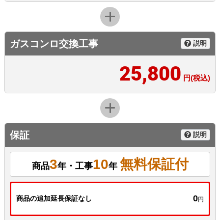
ガスコンロ交換工事
説明
25,800
円(税込)
保証
説明
3
10
無料保証付
商品
年・工事
年
0
商品の追加延長保証なし
円