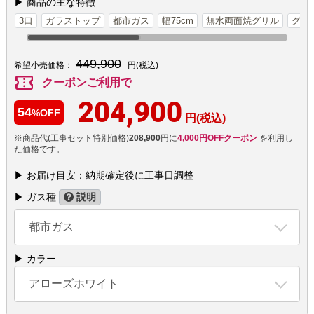
▶ 商品の主な特徴
3口
ガラストップ
都市ガス
幅75cm
無水両面焼グリル
グリ
449,900
希望小売価格：
円(税込)
confirmation_number
クーポンご利用で
204,900
54
%OFF
円(税込)
※商品代(工事セット特別価格)
208,900
円に
4,000円OFFクーポン
を利用し
た価格です。
▶ お届け目安：納期確定後に工事日調整
▶ ガス種
説明
都市ガス
▶ カラー
アローズホワイト