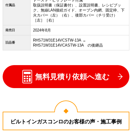
トースト・ピザプレート付属
取扱説明書（保証書付）、設置説明書、レシピブッ
付属品
ク、無線LAN接続ガイド、オーブン内網、固定枠、下
火カバー（左）（右）、後部カバー（チリ受け）
［左］［右］
2024年8月
発売日
RHS71W31E14VCSTW-13A →
旧品番
RHS71W31E14VCASTW-13A の後継品
無料見積り依頼へ進む
ビルトインガスコンロのお客様の声・施工事例