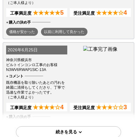
（ご本人様より）
5
4
★★★★★
★★★★☆
工事満足度
受注満足度
購入の決め手
価格が安かった
以前に利用して良かった
2026年6月25日
神奈川県横浜市
ビルトインコンロ工事のお客様
N3WV6RWAP1SIC-13A
コメント
既存機器を取り除いたあとの汚れを
綺麗に清掃もしてくださり、丁寧で
迅速な作業でよかったです。
（ご本人様より）
4
3
★★★★☆
★★★☆☆
工事満足度
受注満足度
購入の決め手
サイトが見やすかった
商品選定がしやすかった