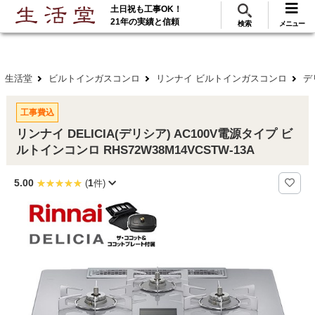
土日祝も工事OK！
288
117
無料見積
ご利用
万･工事実績
万件!
21年の実績と信頼
検索
メニュー
生活堂
ビルトインガスコンロ
リンナイ ビルトインガスコンロ
デ
工事費込
リンナイ DELICIA(デリシア) AC100V電源タイプ ビ
ルトインコンロ RHS72W38M14VCSTW-13A
5.00
1
(
件)