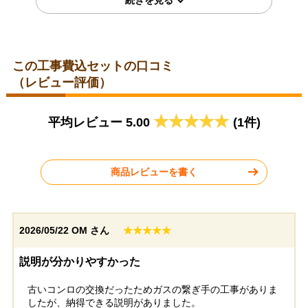
この工事費込セットの口コミ
（レビュー評価）
神奈川県横浜市
岐阜県大垣市
平均レビュー 5.00
(1件)
2026年6月9日
2026年6月8日
リンナイ ビルトインコンロ
リンナイ ビルトインコンロ
RHS31W42J4RSTW
RHS31W42J3RSTW
商品レビューを書く
2026/05/22
OM さん
★★★★★
神奈川県川崎市
東京都杉並区
説明が分かりやすかった
古いコンロの交換だったためガスの繋ぎ手の工事がありま
工事実績をもっと見る
したが、納得できる説明がありました。