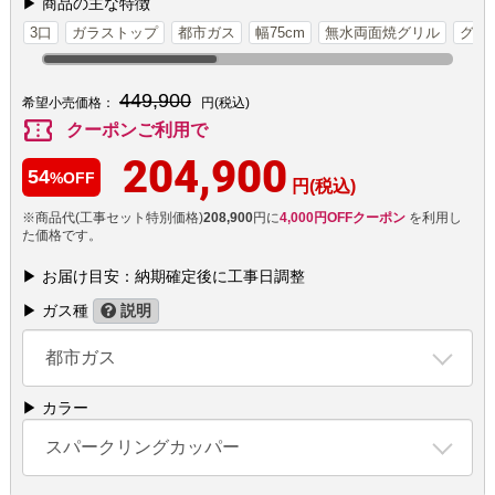
▶ 商品の主な特徴
3口
ガラストップ
都市ガス
幅75cm
無水両面焼グリル
グリ
449,900
希望小売価格：
円(税込)
confirmation_number
クーポンご利用で
204,900
54
%OFF
円(税込)
※商品代(工事セット特別価格)
208,900
円に
4,000円OFFクーポン
を利用し
た価格です。
▶ お届け目安：納期確定後に工事日調整
▶ ガス種
説明
都市ガス
▶ カラー
スパークリングカッパー