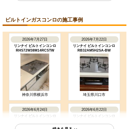
価格が安かった
2026年6月10日
ビルトインガスコンロの施工事例
福岡県古賀市
ビルトインコンロ工事のお客様
PD-829WS-U75CV-13A
2026年7月27日
2026年7月22日
コメント
リンナイ ビルトインコンロ
リンナイ ビルトインコンロ
工事内容の説明が丁寧で安心しまし
RHS72W38M14RCSTW
RB32AM5H2SA-BW
た。
（ご本人様より）
4
4
★★★★☆
★★★★☆
工事満足度
受注満足度
購入の決め手
価格が安かった
神奈川県横浜市
埼玉県川口市
お客様の声をもっと見る
2026年6月24日
2026年6月22日
リンナイ ビルトインコンロ
リンナイ ビルトインコンロ
RHS31W42J3RSTW
RHS71W42J4RSTW