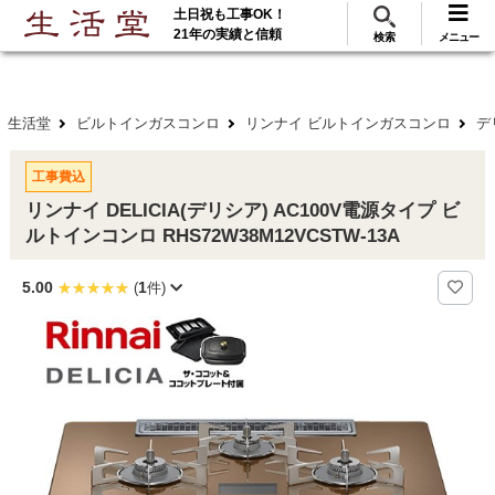
土日祝も工事OK！
288
117
無料見積
ご利用
万･工事実績
万件!
21年の実績と信頼
検索
メニュー
生活堂
ビルトインガスコンロ
リンナイ ビルトインガスコンロ
デ
工事費込
リンナイ DELICIA(デリシア) AC100V電源タイプ ビ
ルトインコンロ RHS72W38M12VCSTW-13A
5.00
1
(
件)