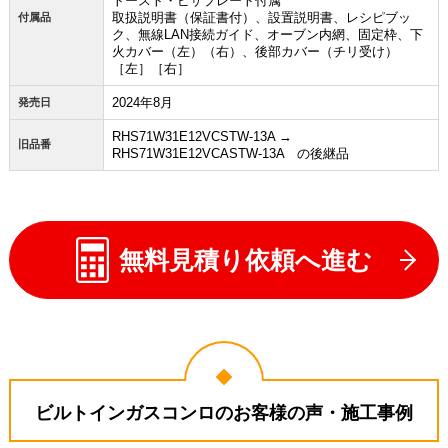
トースト・ピザプレート付属
取扱説明書（保証書付）、設置説明書、レシピブッ
付属品
ク、無線LAN接続ガイド、オーブン内網、固定枠、下
火カバー（左）（右）、後部カバー（チリ受け）
［左］［右］
2024年8月
発売日
RHS71W31E12VCSTW-13A →
旧品番
RHS71W31E12VCASTW-13A の後継品
無料見積り依頼へ進む
ビルトインガスコンロのお客様の声・施工事例