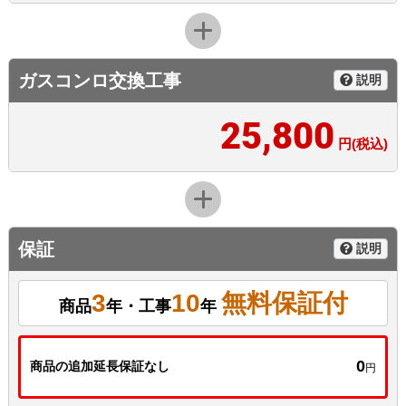
ガスコンロ交換工事
説明
25,800
円(税込)
保証
説明
3
10
無料保証付
商品
年・工事
年
0
商品の追加延長保証なし
円