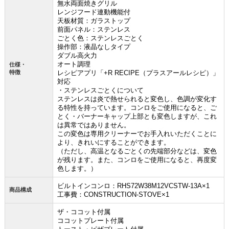
無水両面焼きグリル
レンジフード連動機能付
天板材質：ガラストップ
前面パネル：ステンレス
ごとく色：ステンレスごとく
操作部：液晶なしタイプ
ダブル高火力
オート調理
仕様・
特徴
レシピアプリ「+R RECIPE（プラスアールレシピ）」
対応
・ステンレスごとくについて
ステンレスは炎で熱せられると変色し、色調が変化す
る特性を持っています。コンロをご使用になると、ご
とく・バーナーキャップ上部とも変色しますが、これ
は異常ではありません。
この変色は専用クリーナーでお手入れいただくことに
より、きれいにすることができます。
（ただし、高温となるごとくの先端部分などは、変色
が残ります。また、コンロをご使用になると、再度変
色します。）
ビルトインコンロ：RHS72W38M12VCSTW-13A×1
商品構成
工事費：CONSTRUCTION-STOVE×1
ザ・ココット付属
ココットプレート付属