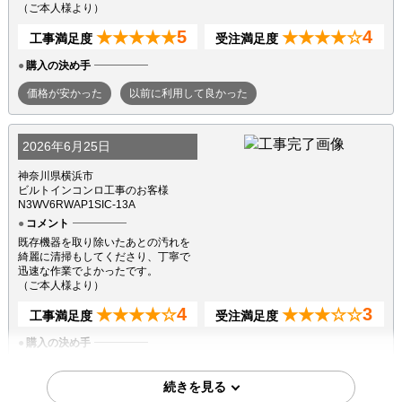
（ご本人様より）
5
4
★★★★★
★★★★☆
工事満足度
受注満足度
購入の決め手
価格が安かった
以前に利用して良かった
2026年6月25日
神奈川県横浜市
ビルトインコンロ工事のお客様
N3WV6RWAP1SIC-13A
コメント
既存機器を取り除いたあとの汚れを
綺麗に清掃もしてくださり、丁寧で
迅速な作業でよかったです。
（ご本人様より）
4
3
★★★★☆
★★★☆☆
工事満足度
受注満足度
購入の決め手
サイトが見やすかった
商品選定がしやすかった