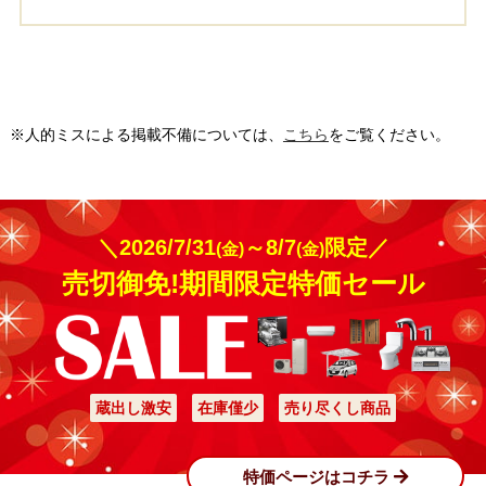
※人的ミスによる掲載不備については、
こちら
をご覧ください。
＼2026/7/31
～8/7
限定／
(金)
(金)
売切御免!期間限定特価セール
蔵出し激安
在庫僅少
売り尽くし商品
特価ページはコチラ