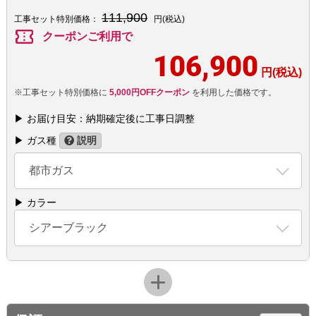
111,900
工事セット特別価格：
円(税込)
confirmation_number
クーポンご利用で
106,900
円(税込)
※工事セット特別価格に
5,000円OFFクーポン
を利用した価格です。
▶ お届け目安：納期確定後に工事日調整
▶ ガス種
説明
都市ガス
▶ カラー
シアーブラック