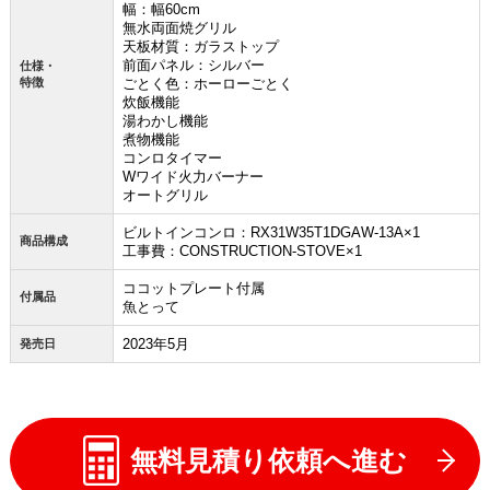
幅：幅60cm
無水両面焼グリル
天板材質：ガラストップ
前面パネル：シルバー
仕様・
特徴
ごとく色：ホーローごとく
炊飯機能
湯わかし機能
煮物機能
コンロタイマー
Wワイド火力バーナー
オートグリル
ビルトインコンロ：RX31W35T1DGAW-13A×1
商品構成
工事費：CONSTRUCTION-STOVE×1
ココットプレート付属
付属品
魚とって
2023年5月
発売日
無料見積り依頼へ進む