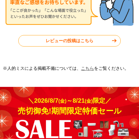
神奈川県川崎市
東京都杉並区
レビューの投稿はこちら
工事実績をもっと見る
※人的ミスによる掲載不備については、
こちら
をご覧ください。
＼2026/8/7
～8/21
限定／
(金)
(金)
売切御免!期間限定特価セール