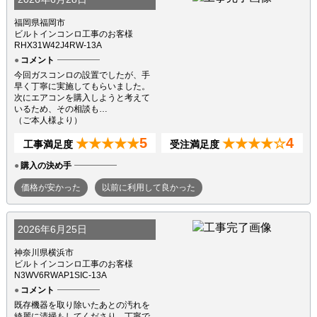
福岡県福岡市
ビルトインコンロ工事のお客様
RHX31W42J4RW-13A
コメント
今回ガスコンロの設置でしたが、手
早く丁寧に実施してもらいました。
次にエアコンを購入しようと考えて
いるため、その相談も…
（ご本人様より）
5
4
★★★★★
★★★★☆
工事満足度
受注満足度
購入の決め手
価格が安かった
以前に利用して良かった
2026年6月25日
神奈川県横浜市
ビルトインコンロ工事のお客様
N3WV6RWAP1SIC-13A
コメント
既存機器を取り除いたあとの汚れを
綺麗に清掃もしてくださり、丁寧で