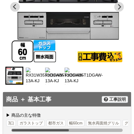
商品 ＋ 基本工事
工事説明
▶ 商品の主な特徴
3口
ガラストップ
都市ガス
幅60cm
無水両面焼グリル
グリ