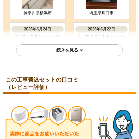
価格が安かった
神奈川県横浜市
埼玉県川口市
お客様の声をもっと見る
2026年6月24日
2026年6月22日
リンナイ ビルトインコンロ
リンナイ ビルトインコンロ
RHS31W42J3RSTW
RHS71W42J4RSTW
この工事費込セットの口コミ
（レビュー評価）
神奈川県横浜市
岐阜県大垣市
2026年6月9日
2026年6月8日
リンナイ ビルトインコンロ
リンナイ ビルトインコンロ
RHS31W42J4RSTW
RHS31W42J3RSTW