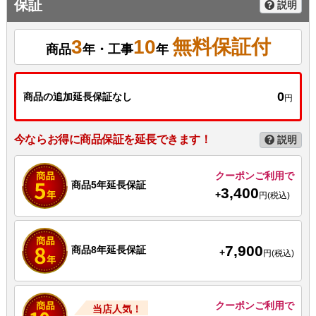
保証
説明
3
10
無料保証付
商品
年・工事
年
0
商品の追加延長保証なし
円
今ならお得に商品保証を延長できます！
説明
クーポンご利用で
商品5年延長保証
3,400
+
円(税込)
7,900
商品8年延長保証
+
円(税込)
クーポンご利用で
当店人気！