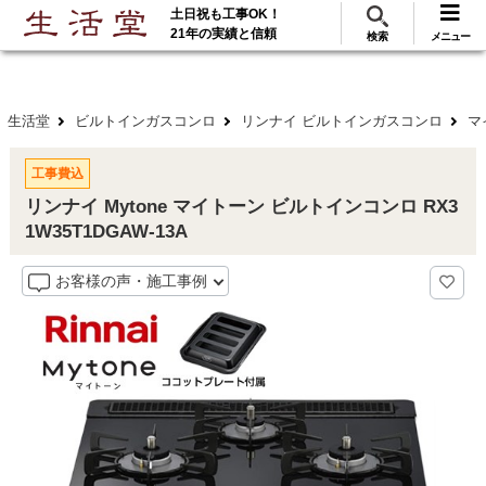
土日祝も工事OK！
288
117
無料見積
ご利用
万･工事実績
万件!
21年の実績と信頼
検索
メニュー
生活堂
ビルトインガスコンロ
リンナイ ビルトインガスコンロ
マ
工事費込
リンナイ Mytone マイトーン ビルトインコンロ RX3
1W35T1DGAW-13A
お客様の声・施工事例