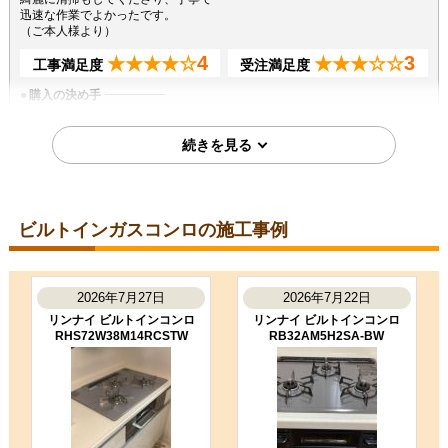
迅速な作業でよかったです。
（ご本人様より）
4
3
★★★★☆
★★★☆☆
工事満足度
受注満足度
購入の決め手
サイトが見やすかった
商品選定がしやすかった
価格が安かった
2026年6月10日
ビルトインガスコンロの施工事例
福岡県古賀市
ビルトインコンロ工事のお客様
PD-829WS-U75CV-13A
2026年7月27日
2026年7月22日
コメント
リンナイ ビルトインコンロ
リンナイ ビルトインコンロ
工事内容の説明が丁寧で安心しまし
RHS72W38M14RCSTW
RB32AM5H2SA-BW
た。
（ご本人様より）
4
4
★★★★☆
★★★★☆
工事満足度
受注満足度
購入の決め手