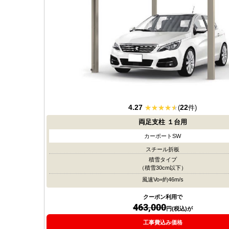
4.27
22
(
件)
両足支柱
１台用
カーポートSW
スチール折板
積雪タイプ
（積雪30cm以下）
風速Vo=約46m/s
クーポン利用で
463,000
円(税込)が
工事費込み価格