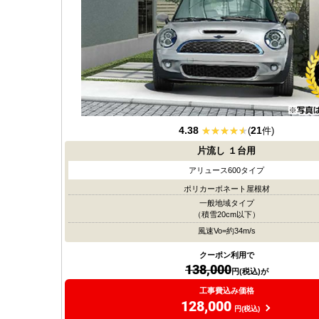
4.38
21
(
件)
片流し
１台用
アリュース600タイプ
ポリカーボネート屋根材
一般地域タイプ
（積雪20cm以下）
風速Vo=約34m/s
クーポン利用で
138,000
円(税込)が
工事費込み価格
128,000
円(税込)