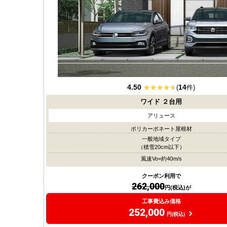
4.50
14
(
件)
ワイド
２台用
アリュース
ポリカーボネート屋根材
一般地域タイプ
（積雪20cm以下）
風速Vo=約40m/s
クーポン利用で
262,000
円(税込)が
工事費込み価格
252,000
円(税込)