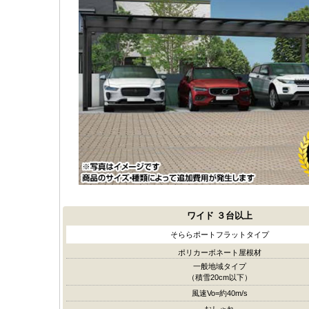
ワイド
３台以上
そららポートフラットタイプ
ポリカーボネート屋根材
一般地域タイプ
（積雪20cm以下）
風速Vo=約40m/s
おしゃれ