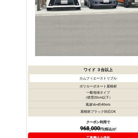
ワイド
３台以上
カムフィエーストリプル
ポリカーボネート屋根材
一般地域タイプ
（積雪20cm以下）
風速Vo=約40m/s
屋根材ブラック対応OK
クーポン利用で
968,000
円(税込)が
工事費込み価格