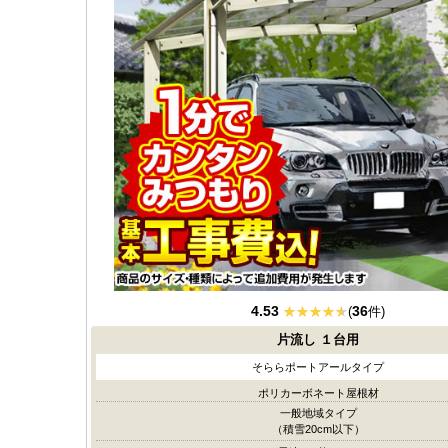
4.53
36
(
件)
片流し
１台用
そららポートアールタイプ
ポリカーボネート屋根材
一般地域タイプ
（積雪20cm以下）