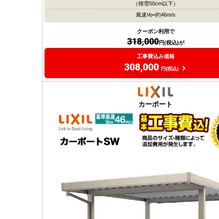
（積雪50cm以下）
風速Vo=約46m/s
クーポン利用で
318,000
円(税込)が
工事費込み価格
308,000
円(税込)
カーポート