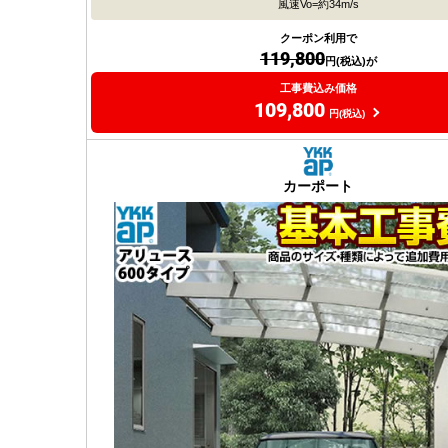
風速Vo=約34m/s
クーポン利用で
119,800
円(税込)が
工事費込み価格
109,800
円(税込)
カーポート