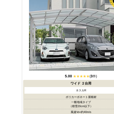
5.00
3
(
件)
ワイド
２台用
ネスカR
ポリカーボネート屋根材
一般地域タイプ
（積雪20cm以下）
風速Vo=約40m/s