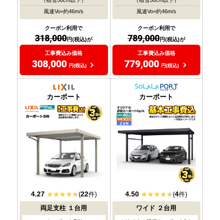
（積雪50cm以下）
（積雪50cm以下）
風速Vo=約46m/s
風速Vo=約46m/s
クーポン利用で
クーポン利用で
318,000
789,000
円(税込)が
円(税込)が
工事費込み価格
工事費込み価格
308,000
779,000
円(税込)
円(税込)
耐風圧
耐風圧
対応
対応
カーポート
カーポート
4.27
22
4.50
4
(
件)
(
件)
両足支柱
１台用
ワイド
２台用