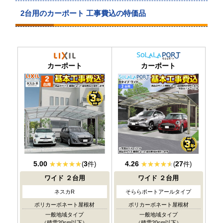
2台用のカーポート 工事費込の特価品
当店人気
No.1
カーポート
カーポート
5.00
3
4.26
27
(
件)
(
件)
ワイド
２台用
ワイド
２台用
ネスカR
そららポートアールタイプ
ポリカーボネート屋根材
ポリカーボネート屋根材
一般地域タイプ
一般地域タイプ
（積雪20cm以下）
（積雪20cm以下）