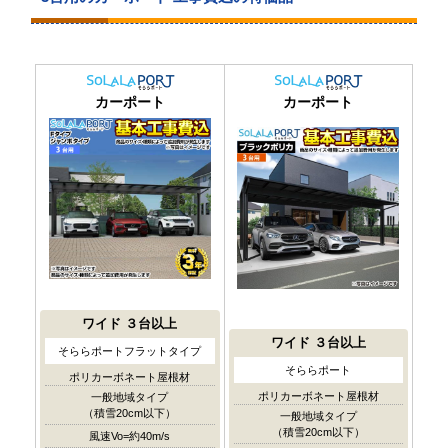
カーポート
カーポート
ワイド
３台以上
ワイド
３台以上
そららポートフラットタイプ
そららポート
ポリカーボネート屋根材
ポリカーボネート屋根材
一般地域タイプ
（積雪20cm以下）
一般地域タイプ
（積雪20cm以下）
風速Vo=約40m/s