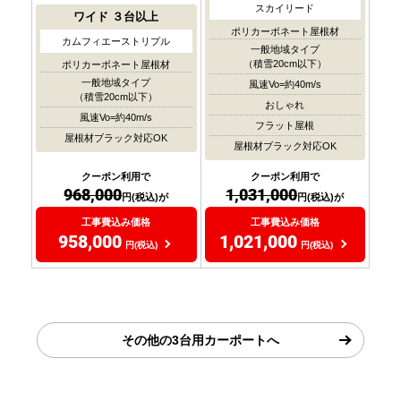
スカイリード
ワイド
３台以上
ポリカーボネート屋根材
カムフィエーストリプル
一般地域タイプ
（積雪20cm以下）
ポリカーボネート屋根材
一般地域タイプ
風速Vo=約40m/s
（積雪20cm以下）
おしゃれ
風速Vo=約40m/s
フラット屋根
屋根材ブラック対応OK
屋根材ブラック対応OK
クーポン利用で
クーポン利用で
968,000
1,031,000
円(税込)が
円(税込)が
工事費込み価格
工事費込み価格
958,000
1,021,000
円(税込)
円(税込)
その他の3台用カーポートへ