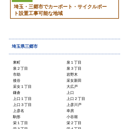
埼玉・三郷市でカーポート・サイクルポー
ト設置工事可能な地域
埼玉県三郷市
東町
泉１丁目
泉２丁目
泉３丁目
市助
岩野木
後谷
采女新田
采女１丁目
大広戸
鎌倉
上口
上口１丁目
上口２丁目
上口３丁目
上彦川戸
上彦名
幸房
駒形
小谷堀
栄１丁目
栄２丁目
栄３丁目
栄４丁目