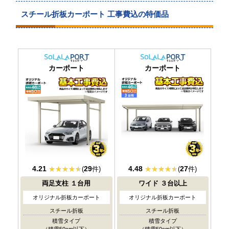
スチール折板カーポート 工事費込の特価品
耐積雪/風圧
耐積雪/風圧
カーポート
カーポート
対応
対応
4.21
29
4.48
27
(
件)
(
件)
両足支柱
１台用
ワイド
３台以上
オリジナル折板カーポート
オリジナル折板カーポート
スチール折板
スチール折板
積雪タイプ
積雪タイプ