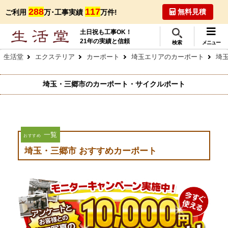
288
117
無料見積
ご利用
万･工事実績
万件!
土日祝も工事OK！
21年の実績と信頼
検索
メニュー
生活堂
エクステリア
カーポート
埼玉エリアのカーポート
埼
埼玉・三郷市のカーポート・サイクルポート
一覧
おすすめ
埼玉・三郷市 おすすめカーポート