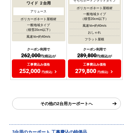
そららポートフラットタイプ
ワイド
２台用
ポリカーボネート屋根材
アリュース
一般地域タイプ
（積雪20cm以下）
ポリカーボネート屋根材
一般地域タイプ
風速Vo=約40m/s
（積雪20cm以下）
おしゃれ
風速Vo=約40m/s
フラット屋根
クーポン利用で
クーポン利用で
262,000
289,800
円(税込)が
円(税込)が
工事費込み価格
工事費込み価格
252,000
279,800
円(税込)
円(税込)
その他の2台用カーポートへ
3台用のカーポート 工事費込の特価品