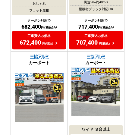
風速Vo=約40m/s
おしゃれ
屋根材ブラック対応OK
フラット屋根
クーポン利用で
クーポン利用で
717,400
682,400
円(税込)が
円(税込)が
工事費込み価格
工事費込み価格
707,400
672,400
円(税込)
円(税込)
カーポート
カーポート
ワイド
３台以上