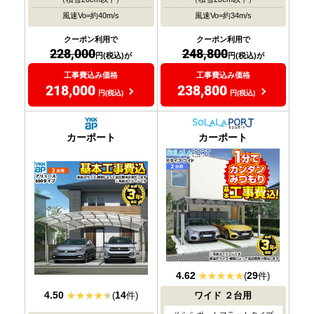
風速Vo=約40m/s
風速Vo=約34m/s
クーポン利用で
クーポン利用で
228,000
248,800
円(税込)が
円(税込)が
工事費込み価格
工事費込み価格
218,000
238,800
円(税込)
円(税込)
おすすめ
おすすめ
大人気
大人気
カーポート
カーポート
4.62
29
(
件)
4.50
14
(
件)
ワイド
２台用