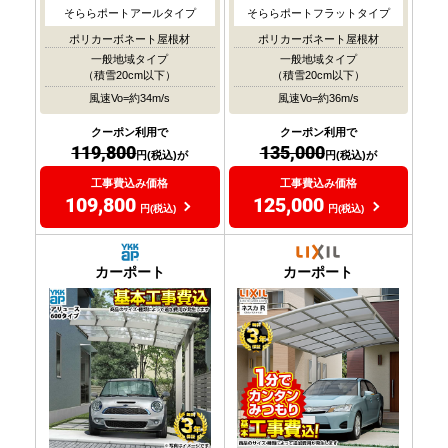
そららポートアールタイプ
そららポートフラットタイプ
ポリカーボネート屋根材
ポリカーボネート屋根材
一般地域タイプ
一般地域タイプ
（積雪20cm以下）
（積雪20cm以下）
風速Vo=約34m/s
風速Vo=約36m/s
クーポン利用で
クーポン利用で
119,800
135,000
円(税込)が
円(税込)が
工事費込み価格
工事費込み価格
109,800
125,000
円(税込)
円(税込)
カーポート
カーポート