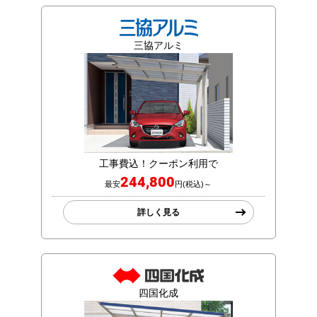
三協アルミ
工事費込！クーポン利用で
244,800
最安
円(税込)～
詳しく見る
四国化成