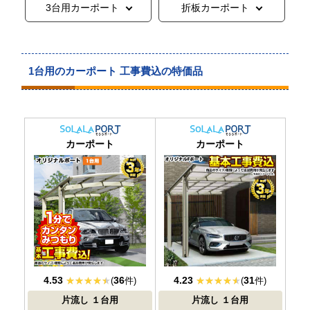
3台用カーポート
折板カーポート
1台用のカーポート 工事費込の特価品
おすすめ
大人気
カーポート
カーポート
4.53
36
4.23
31
(
件)
(
件)
片流し
１台用
片流し
１台用