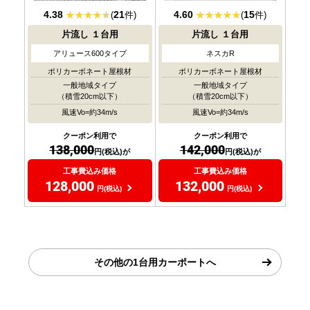
4.38
21
4.60
15
(
件)
(
件)
片流し
１台用
片流し
１台用
アリュース600タイプ
ネスカR
ポリカーボネート屋根材
ポリカーボネート屋根材
一般地域タイプ
一般地域タイプ
（積雪20cm以下）
（積雪20cm以下）
風速Vo=約34m/s
風速Vo=約34m/s
クーポン利用で
クーポン利用で
138,000
142,000
円(税込)が
円(税込)が
工事費込み価格
工事費込み価格
128,000
132,000
円(税込)
円(税込)
その他の1台用カーポートへ