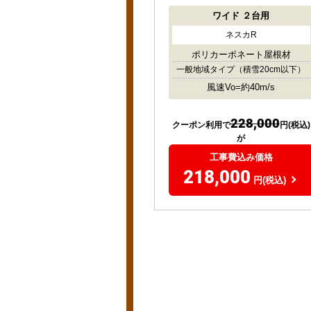
ワイド
２台用
ネスカR
ポリカーボネート屋根材
一般地域タイプ
（積雪20cm以下）
風速Vo=約40m/s
228,000
クーポン利用で
円(税込)
が
工事費込み価格
218,000
円(税込)