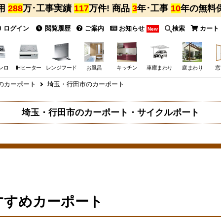
用
288
万･工事実績
117
万件! 商品
3
年･工事
10
年の無料
ログイン
閲覧履歴
ご案内
お知らせ
検索
カート
New
ンロ
IHヒーター
レンジフード
お風呂
キッチン
車庫まわり
庭まわり
窓
のカーポート
埼玉・行田市のカーポート
埼玉・行田市のカーポート・サイクルポート
すすめカーポート