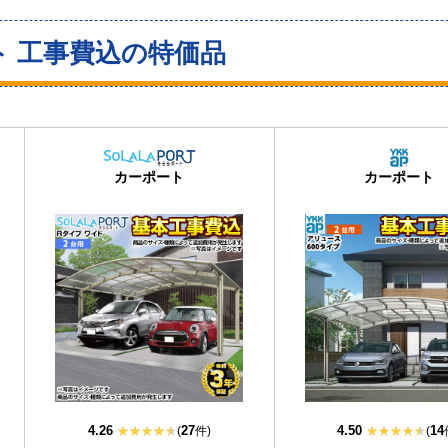
ト 工事費込の特価品
当店人気
No.1
カーポート
カーポート
4.26
27
4.50
14
(
件)
(