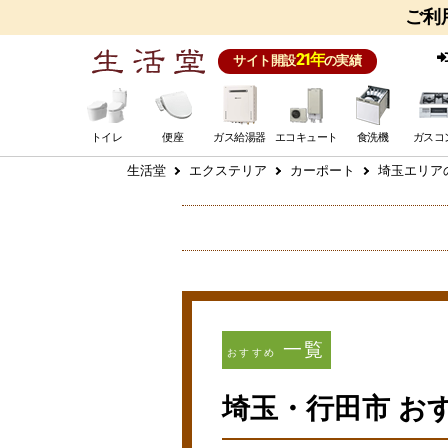
ご利
21年
サイト開設
の実績
トイレ
便座
ガス給湯器
エコキュート
食洗機
ガスコ
生活堂
エクステリア
カーポート
埼玉エリア
一覧
おすすめ
埼玉・行田市 お