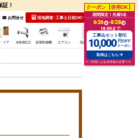
保証！
クーポン【併用OK】
期間限定！先着5名
無料見積
お問合せ
現地調査･工事
土日祝OK!
6/26
-8/28
金
金
18:00まで
工事込セット割引
10,000
円OFF
・ドア
水栓(蛇口)
浴室乾燥機
エアコン
洗面台
その他･特価
クーポン
取得はこちら
※ご利用には会員登録が必要です。