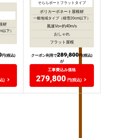
そららポートフラットタイプ
ポリカーボネート屋根材
一般地域タイプ
（積雪20cm以下）
根材
風速Vo=約40m/s
cm以下）
おしゃれ
フラット屋根
0
289,800
円(税込)
クーポン利用で
円(税込)
が
工事費込み価格
279,800
込)
円(税込)