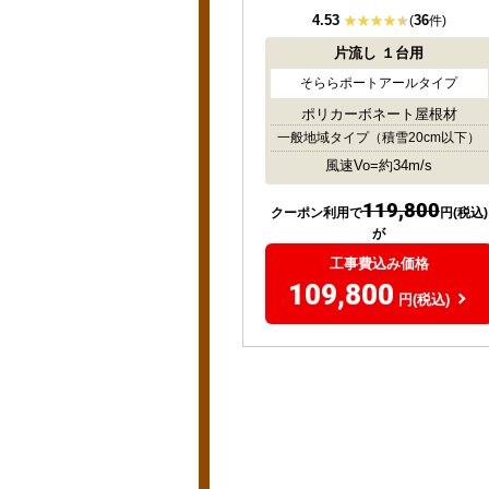
4.53
36
(
件)
片流し
１台用
そららポートアールタイプ
ポリカーボネート屋根材
一般地域タイプ
（積雪20cm以下）
風速Vo=約34m/s
119,800
クーポン利用で
円(税込)
が
工事費込み価格
109,800
円(税込)