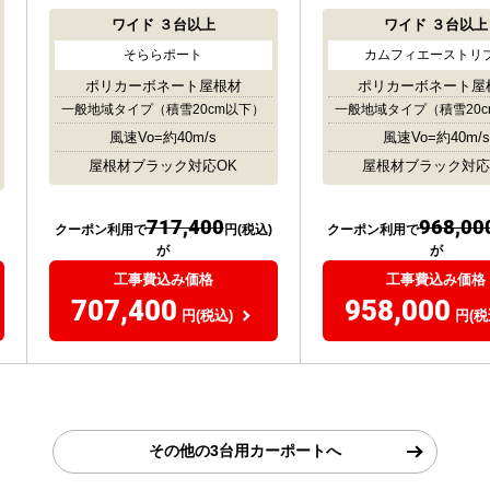
ワイド
３台以上
ワイド
３台以上
そららポート
カムフィエーストリ
ポリカーボネート屋根材
ポリカーボネート屋
一般地域タイプ
（積雪20cm以下）
一般地域タイプ
（積雪20
風速Vo=約40m/s
風速Vo=約40m/s
屋根材ブラック対応OK
屋根材ブラック対応
717,400
968,00
クーポン利用で
円(税込)
クーポン利用で
が
が
工事費込み価格
工事費込み価格
707,400
958,000
円(税込)
円(税
その他の3台用カーポートへ