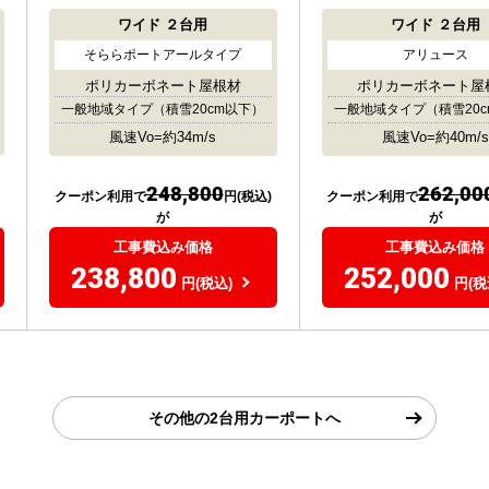
ワイド
２台用
ワイド
２台用
そららポートアールタイプ
アリュース
ポリカーボネート屋根材
ポリカーボネート屋
一般地域タイプ
（積雪20cm以下）
一般地域タイプ
（積雪20
風速Vo=約34m/s
風速Vo=約40m/s
248,800
262,00
クーポン利用で
円(税込)
クーポン利用で
が
が
工事費込み価格
工事費込み価格
238,800
252,000
円(税込)
円(税
その他の2台用カーポートへ