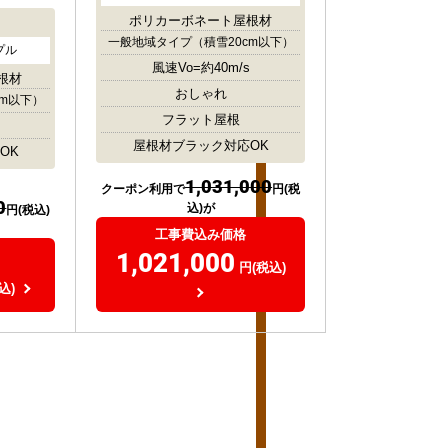
ポリカーボネート屋根材
一般地域タイプ
（積雪20cm以下）
プル
風速Vo=約40m/s
根材
おしゃれ
cm以下）
フラット屋根
屋根材ブラック対応OK
OK
1,031,000
クーポン利用で
円(税
0
込)が
円(税込)
工事費込み価格
1,021,000
円(税込)
込)