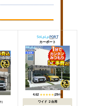
おすすめ
おすすめ
大人気
大人気
カーポート
4.62
29
(
件)
ワイド
２台用
件)