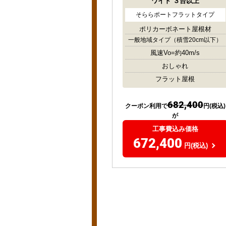
ワイド
３台以上
そららポートフラットタイプ
ポリカーボネート屋根材
一般地域タイプ
（積雪20cm以下）
風速Vo=約40m/s
おしゃれ
フラット屋根
682,400
クーポン利用で
円(税込)
が
工事費込み価格
672,400
円(税込)