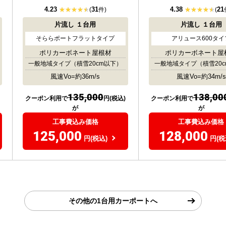
4.23
31
4.38
21
(
件)
(
片流し
１台用
片流し
１台用
そららポートフラットタイプ
アリュース600タイ
ポリカーボネート屋根材
ポリカーボネート屋
一般地域タイプ
（積雪20cm以下）
一般地域タイプ
（積雪20
風速Vo=約36m/s
風速Vo=約34m/s
135,000
138,00
クーポン利用で
円(税込)
クーポン利用で
が
が
工事費込み価格
工事費込み価格
125,000
128,000
円(税込)
円(税
その他の1台用カーポートへ