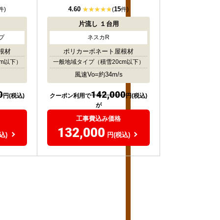
4.60
15
件)
(
件)
片流し
１台用
プ
ネスカR
根材
ポリカーボネート屋根材
cm以下）
一般地域タイプ
（積雪20cm以下）
風速Vo=約34m/s
0
142,000
円(税込)
クーポン利用で
円(税込)
が
工事費込み価格
132,000
込)
円(税込)