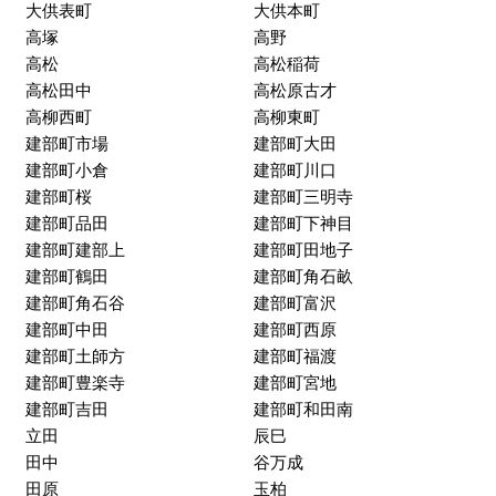
大供表町
大供本町
高塚
高野
高松
高松稲荷
高松田中
高松原古才
高柳西町
高柳東町
建部町市場
建部町大田
建部町小倉
建部町川口
建部町桜
建部町三明寺
建部町品田
建部町下神目
建部町建部上
建部町田地子
建部町鶴田
建部町角石畝
建部町角石谷
建部町富沢
建部町中田
建部町西原
建部町土師方
建部町福渡
建部町豊楽寺
建部町宮地
建部町吉田
建部町和田南
立田
辰巳
田中
谷万成
田原
玉柏