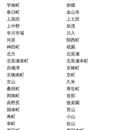
学南町
掛畑
春日町
金山寺
上高田
上土田
上中野
加茂
辛川市場
川入
河原
関西町
神田町
祇園
北方
北長瀬
北長瀬表町
北長瀬本町
吉備津
京橋町
京橋南町
京町
京山
久米
桑田町
厚生町
岡南町
首部
高野尻
後楽園
国体町
苔山
寿町
小山
幸町
佐山