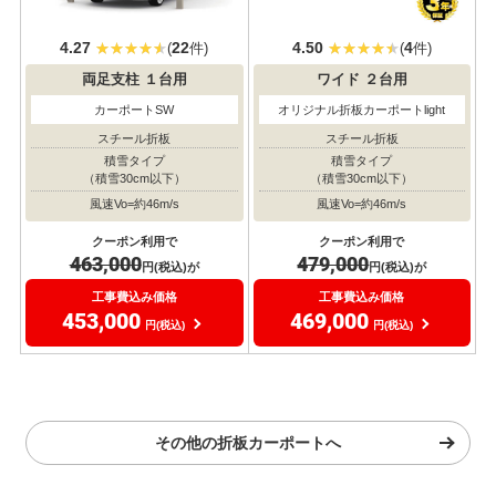
4.27
22
4.50
4
(
件)
(
件)
両足支柱
１台用
ワイド
２台用
カーポートSW
オリジナル折板カーポートlight
スチール折板
スチール折板
積雪タイプ
積雪タイプ
（積雪30cm以下）
（積雪30cm以下）
風速Vo=約46m/s
風速Vo=約46m/s
クーポン利用で
クーポン利用で
463,000
479,000
円(税込)が
円(税込)が
工事費込み価格
工事費込み価格
453,000
469,000
円(税込)
円(税込)
その他の折板カーポートへ