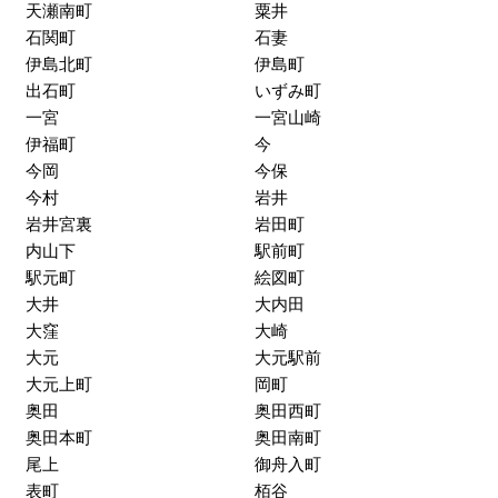
天瀬南町
粟井
石関町
石妻
伊島北町
伊島町
出石町
いずみ町
一宮
一宮山崎
伊福町
今
今岡
今保
今村
岩井
岩井宮裏
岩田町
内山下
駅前町
駅元町
絵図町
大井
大内田
大窪
大崎
大元
大元駅前
大元上町
岡町
奥田
奥田西町
奥田本町
奥田南町
尾上
御舟入町
表町
栢谷