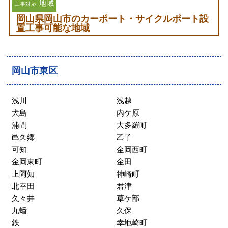
地域
工事対応
岡山県岡山市のカーポート・サイクルポート設
置工事可能な地域
岡山市東区
浅川
浅越
犬島
内ケ原
浦間
大多羅町
邑久郷
乙子
可知
金岡西町
金岡東町
金田
上阿知
神崎町
北幸田
君津
久々井
草ケ部
九蟠
久保
鉄
幸地崎町