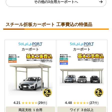
その他の3台用カーポートへ
スチール折板カーポート 工事費込の特価品
耐積雪/風圧
耐積雪/風圧
カーポート
カーポート
対応
対応
4.21
29
4.48
27
(
件)
(
件)
両足支柱
１台用
ワイド
３台以上