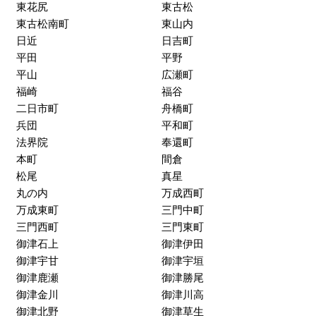
東花尻
東古松
東古松南町
東山内
日近
日吉町
平田
平野
平山
広瀬町
福崎
福谷
二日市町
舟橋町
兵団
平和町
法界院
奉還町
本町
間倉
松尾
真星
丸の内
万成西町
万成東町
三門中町
三門西町
三門東町
御津石上
御津伊田
御津宇甘
御津宇垣
御津鹿瀬
御津勝尾
御津金川
御津川高
御津北野
御津草生