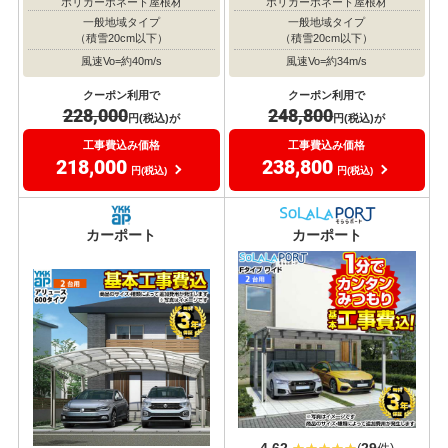
ポリカーボネート屋根材
ポリカーボネート屋根材
一般地域タイプ
一般地域タイプ
（積雪20cm以下）
（積雪20cm以下）
風速Vo=約40m/s
風速Vo=約34m/s
クーポン利用で
クーポン利用で
228,000
248,800
円(税込)が
円(税込)が
工事費込み価格
工事費込み価格
218,000
238,800
円(税込)
円(税込)
おすすめ
おすすめ
大人気
大人気
カーポート
カーポート
4.62
29