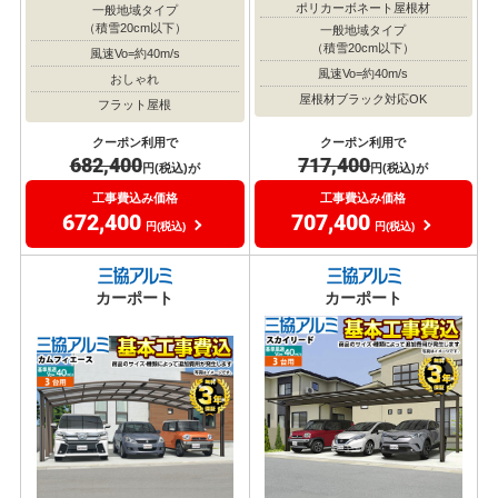
ポリカーボネート屋根材
一般地域タイプ
（積雪20cm以下）
一般地域タイプ
（積雪20cm以下）
風速Vo=約40m/s
風速Vo=約40m/s
おしゃれ
屋根材ブラック対応OK
フラット屋根
クーポン利用で
クーポン利用で
717,400
682,400
円(税込)が
円(税込)が
工事費込み価格
工事費込み価格
707,400
672,400
円(税込)
円(税込)
カーポート
カーポート