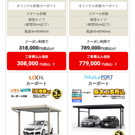
オリジナル折板カーポート
オリジナル折板カーポート
スチール折板
スチール折板
積雪タイプ
積雪タイプ
（積雪50cm以下）
（積雪50cm以下）
風速Vo=約46m/s
風速Vo=約46m/s
クーポン利用で
クーポン利用で
318,000
789,000
円(税込)が
円(税込)が
工事費込み価格
工事費込み価格
308,000
779,000
円(税込)
円(税込)
耐風圧
耐風圧
対応
対応
カーポート
カーポート