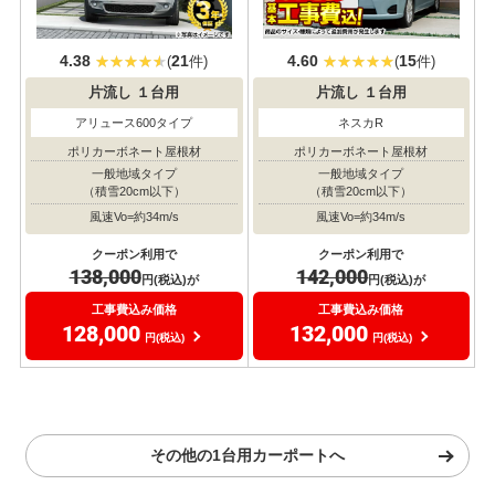
4.38
21
4.60
15
(
件)
(
件)
片流し
１台用
片流し
１台用
アリュース600タイプ
ネスカR
ポリカーボネート屋根材
ポリカーボネート屋根材
一般地域タイプ
一般地域タイプ
（積雪20cm以下）
（積雪20cm以下）
風速Vo=約34m/s
風速Vo=約34m/s
クーポン利用で
クーポン利用で
138,000
142,000
円(税込)が
円(税込)が
工事費込み価格
工事費込み価格
128,000
132,000
円(税込)
円(税込)
その他の1台用カーポートへ