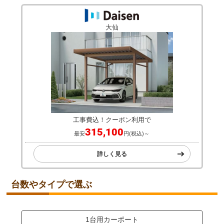
大仙
工事費込！クーポン利用で
315,100
最安
円(税込)～
詳しく見る
台数やタイプで選ぶ
1台用カーポート