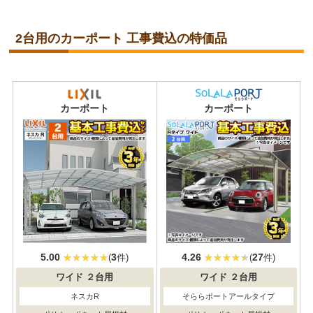
2台用のカーポート 工事費込の特価品
当店人気
No.1
カーポート
カーポート
5.00
3
4.26
27
(
件)
(
件)
ワイド
２台用
ワイド
２台用
ネスカR
そららポートアールタイプ