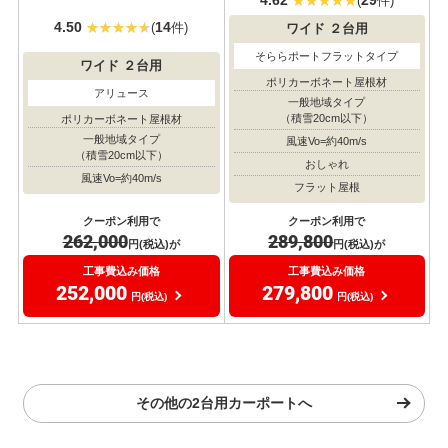
(
件)
4.50
14
(
件)
ワイド
２台用
そららポートフラットタイプ
ワイド
２台用
ポリカーボネート屋根材
アリュース
一般地域タイプ
（積雪20cm以下）
ポリカーボネート屋根材
一般地域タイプ
風速Vo=約40m/s
（積雪20cm以下）
おしゃれ
風速Vo=約40m/s
フラット屋根
クーポン利用で
クーポン利用で
262,000
289,800
円(税込)が
円(税込)が
工事費込み価格
工事費込み価格
252,000
279,800
円(税込)
円(税込)
その他の2台用カーポートへ