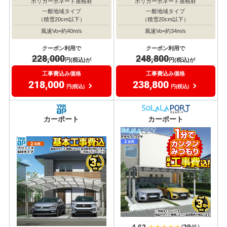
ポリカーボネート屋根材
ポリカーボネート屋根材
一般地域タイプ
一般地域タイプ
（積雪20cm以下）
（積雪20cm以下）
風速Vo=約40m/s
風速Vo=約34m/s
クーポン利用で
クーポン利用で
228,000
248,800
円(税込)が
円(税込)が
工事費込み価格
工事費込み価格
218,000
238,800
円(税込)
円(税込)
おすすめ
おすすめ
大人気
大人気
カーポート
カーポート
4.62
29