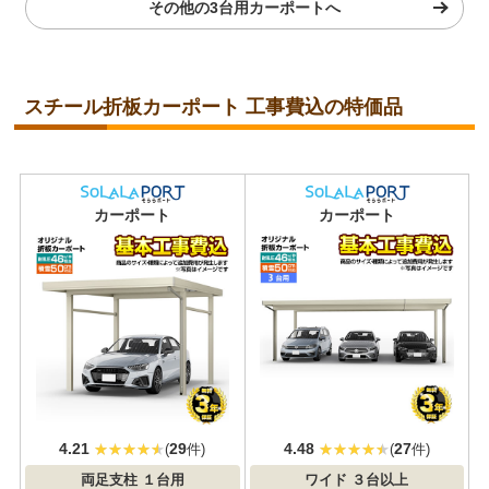
その他の3台用カーポートへ
スチール折板カーポート 工事費込の特価品
耐積雪/風圧
耐積雪/風圧
カーポート
カーポート
対応
対応
4.21
29
4.48
27
(
件)
(
件)
両足支柱
１台用
ワイド
３台以上