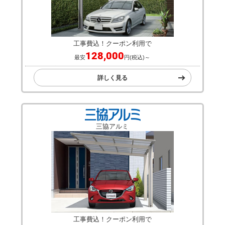
工事費込！クーポン利用で
128,000
最安
円(税込)～
詳しく見る
三協アルミ
工事費込！クーポン利用で