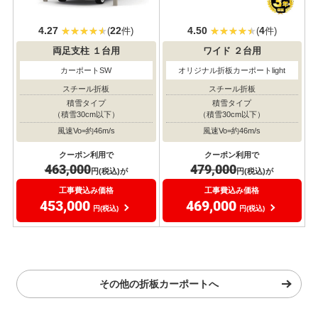
4.27
22
4.50
4
(
件)
(
件)
両足支柱
１台用
ワイド
２台用
カーポートSW
オリジナル折板カーポートlight
スチール折板
スチール折板
積雪タイプ
積雪タイプ
（積雪30cm以下）
（積雪30cm以下）
風速Vo=約46m/s
風速Vo=約46m/s
クーポン利用で
クーポン利用で
463,000
479,000
円(税込)が
円(税込)が
工事費込み価格
工事費込み価格
453,000
469,000
円(税込)
円(税込)
その他の折板カーポートへ