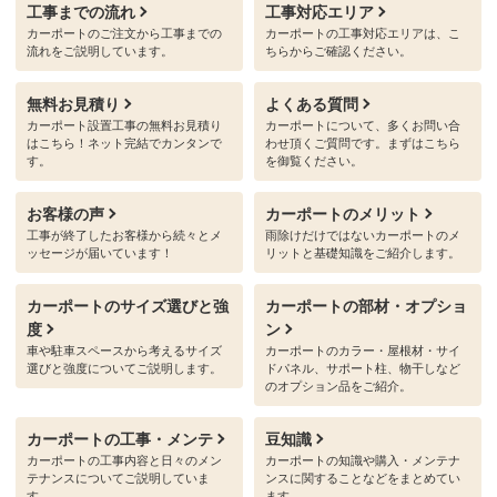
工事までの流れ
工事対応エリア
カーポートのご注文から工事までの
カーポートの工事対応エリアは、こ
流れをご説明しています。
ちらからご確認ください。
無料お見積り
よくある質問
カーポート設置工事の無料お見積り
カーポートについて、多くお問い合
はこちら！ネット完結でカンタンで
わせ頂くご質問です。まずはこちら
す。
を御覧ください。
お客様の声
カーポートのメリット
工事が終了したお客様から続々とメ
雨除けだけではないカーポートのメ
ッセージが届いています！
リットと基礎知識をご紹介します。
カーポートのサイズ選びと強
カーポートの部材・オプショ
度
ン
車や駐車スペースから考えるサイズ
カーポートのカラー・屋根材・サイ
選びと強度についてご説明します。
ドパネル、サポート柱、物干しなど
のオプション品をご紹介。
カーポートの工事・メンテ
豆知識
カーポートの工事内容と日々のメン
カーポートの知識や購入・メンテナ
テナンスについてご説明していま
ンスに関することなどをまとめてい
す。
ます。