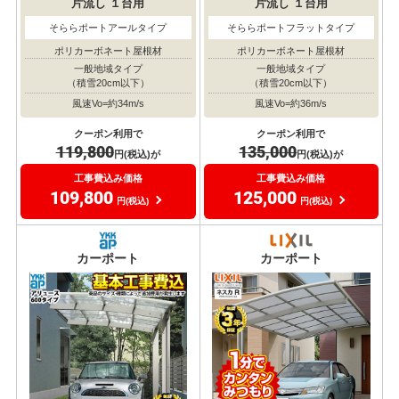
片流し
１台用
片流し
１台用
そららポートアールタイプ
そららポートフラットタイプ
ポリカーボネート屋根材
ポリカーボネート屋根材
一般地域タイプ
一般地域タイプ
（積雪20cm以下）
（積雪20cm以下）
風速Vo=約34m/s
風速Vo=約36m/s
クーポン利用で
クーポン利用で
119,800
135,000
円(税込)が
円(税込)が
工事費込み価格
工事費込み価格
109,800
125,000
円(税込)
円(税込)
カーポート
カーポート