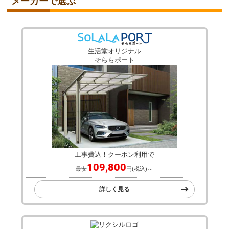
メーカーで選ぶ
生活堂オリジナル
そららポート
工事費込！クーポン利用で
109,800
最安
円(税込)～
詳しく見る