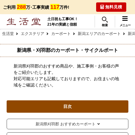
288
117
無料見積
ご利用
万･工事実績
万件!
土日祝も工事OK！
21年の実績と信頼
検索
メニュー
生活堂
エクステリア
カーポート
新潟エリアのカーポート
新
新潟県・刈羽郡のカーポート・サイクルポート
新潟県刈羽郡のおすすめ商品や、施工事例・お客様の声
をご紹介いたします。
対応可能エリアも記載しておりますので、お住まいの地
域をご確認ください。
目次
新潟県刈羽郡 おすすめカーポート