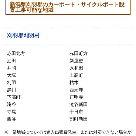
新潟県刈羽郡のカーポート・サイクルポート設
置工事可能な地域
刈羽郡刈羽村
赤田北方
赤田町方
油田
新屋敷
井岡
入和田
大塚
上高町
刈羽
枯木
黒川
西元寺
下高町
正明寺
滝谷
滝谷新田
寺尾
十日市
西谷
割町新田
※一部地域については遠方出張費発生、または対応できない場合が